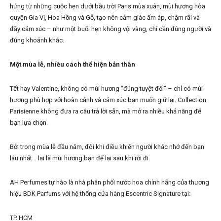
hứng từ những cuộc hẹn dưới bầu trời Paris mùa xuân, mùi hương hòa
quyện Gia Vị, Hoa Hồng và Gỗ, tạo nên cảm giác ấm áp, chậm rãi và
đầy cảm xúc – như một buổi hẹn không vội vàng, chỉ cần đúng người và
đúng khoảnh khắc.
Một mùa lễ, nhiều cách thể hiện bản thân
Tết hay Valentine, không có mùi hương “đúng tuyệt đối” – chỉ có mùi
hương phù hợp với hoàn cảnh và cảm xúc bạn muốn giữ lại. Collection
Parisienne không đưa ra câu trả lời sẵn, mà mở ra nhiều khả năng để
bạn lựa chọn.
Bởi trong mùa lễ đầu năm, đôi khi điều khiến người khác nhớ đến bạn
lâu nhất… lại là mùi hương bạn để lại sau khi rời đi.
AH Perfumes tự hào là nhà phân phối nước hoa chính hãng của thương
hiệu BDK Parfums với hệ thống cửa hàng Escentric Signature tại:
TP. HCM