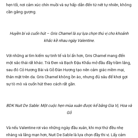
hẹn tối, nơi cảm xúc chín muồi và sự hấp dẫn đến từ nét tự nhiên, không
cần gắng gượng.
Huyền bí và cuốn hút – Gris Charnel là sự lựa chọn thú vị cho khoảnh
khắc kề nhau ngày Valentine.
Với những ai tìm kiếm sự tinh tế và bí ẩn hơn, Gris Charnel mang đến
một sắc thái rất khác. Trà Đen và Bạch Đậu Khấu mở đầu đầy trầm lắng,
sau đó Cỏ Hương Bài và Gỗ Đàn Hương tạo nên cảm giác mềm mại,
thân mật trên da. Gris Charnel không ồn ào, nhưng đủ sâu để khơi gợi
sự tò mò và cuốn hút theo cách rất gần.
BDK Nuit De Sable: Một cuộc hẹn mùa xuân được kể bằng Gia Vị, Hoa và
Gỗ
Và nếu Valentine rơi vào những ngày đầu xuân, khi mọi thứ đều nhẹ
nhàng và lãng mạn hơn, Nuit De Sable là lựa chọn đầy thi vị. Lấy cảm