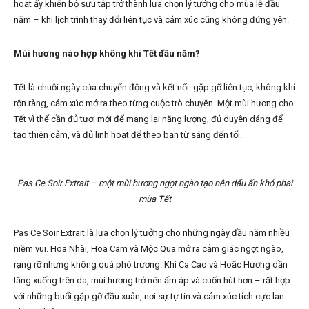
hoạt ấy khiến bộ sưu tập trở thành lựa chọn lý tưởng cho mùa lễ đầu
năm – khi lịch trình thay đổi liên tục và cảm xúc cũng không đứng yên.
Mùi hương nào hợp không khí Tết đầu năm?
Tết là chuỗi ngày của chuyển động và kết nối: gặp gỡ liên tục, không khí
rộn ràng, cảm xúc mở ra theo từng cuộc trò chuyện. Một mùi hương cho
Tết vì thế cần đủ tươi mới để mang lại năng lượng, đủ duyên dáng để
tạo thiện cảm, và đủ linh hoạt để theo bạn từ sáng đến tối.
Pas Ce Soir Extrait – một mùi hương ngọt ngào tạo nên dấu ấn khó phai
mùa Tết
Pas Ce Soir Extrait là lựa chọn lý tưởng cho những ngày đầu năm nhiều
niềm vui. Hoa Nhài, Hoa Cam và Mộc Qua mở ra cảm giác ngọt ngào,
rạng rỡ nhưng không quá phô trương. Khi Ca Cao và Hoắc Hương dần
lắng xuống trên da, mùi hương trở nên ấm áp và cuốn hút hơn – rất hợp
với những buổi gặp gỡ đầu xuân, nơi sự tự tin và cảm xúc tích cực lan