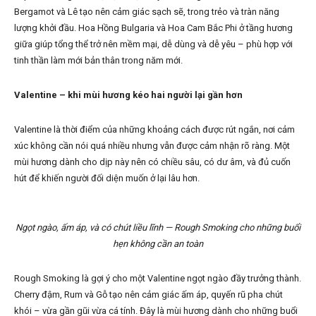
Bergamot và Lê tạo nên cảm giác sạch sẽ, trong trẻo và tràn năng
lượng khởi đầu. Hoa Hồng Bulgaria và Hoa Cam Bắc Phi ở tầng hương
giữa giúp tổng thể trở nên mềm mại, dễ dùng và dễ yêu – phù hợp với
tinh thần làm mới bản thân trong năm mới.
Valentine – khi mùi hương kéo hai người lại gần hơn
Valentine là thời điểm của những khoảng cách được rút ngắn, nơi cảm
xúc không cần nói quá nhiều nhưng vẫn được cảm nhận rõ ràng. Một
mùi hương dành cho dịp này nên có chiều sâu, có dư âm, và đủ cuốn
hút để khiến người đối diện muốn ở lại lâu hơn.
Ngọt ngào, ấm áp, và có chút liều lĩnh — Rough Smoking cho những buổi
hẹn không cần an toàn
Rough Smoking là gợi ý cho một Valentine ngọt ngào đầy trưởng thành.
Cherry đậm, Rum và Gỗ tạo nên cảm giác ấm áp, quyến rũ pha chút
khói – vừa gần gũi vừa cá tính. Đây là mùi hương dành cho những buổi