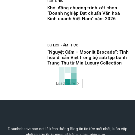
GÓC NHÌN
Khởi động chương trình xét chọn
“Doanh nghiệp Đạt chuẩn Văn hoá
Kinh doanh Việt Nam” năm 2026
DU LỊCH - ẨM THỰC
“Nguyệt Cẩm – Moonlit Brocade”: Tinh
hoa di sản Việt trong bộ sưu tập bánh
Trung Thu từ Mia Luxury Collection
Load more
Doanhnhanvasao.net là kênh thông Blog tin tin tức mới nhất, luôn cập
nhật tin tức thị trường, xã hội, du lịch, giáo dục ,...