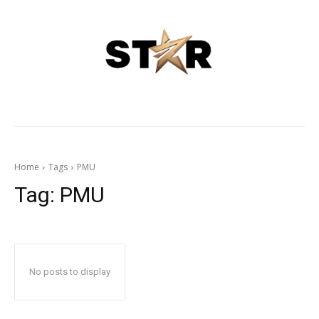
Home
Tags
PMU
Tag:
PMU
No posts to display