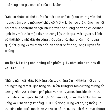
khả năng neo giữ cảm xúc của du khách.
“Một du khách có thể quên tên một con phố ở Hội An, nhưng vẫn nhớ
hương trầm trong một ngôi chùa cổ. Một vị khách có thể không nhớ hết
chi tiết của sảnh khách sạn, nhưng vẫn nhớ hương sả trong chiếc khăn
lạnh, hay mùi thảo mộc dịu nhẹ trong liệu trình spa. Một người lữ hành
có thể không nhớ đầy đủ công thức của phở, nhưng vẫn nhớ hương
quế, hồi, gừng và rau thơm bốc lên từ bát phở nóng,” ông Quỳnh dẫn
chứng.
Du lịch Đà Nẵng cần những sản phẩm giàu cảm xúc hơn như di
sản khứu giác
Những năm gần đây, Đà Nẵng tiếp tục khẳng định vị thế là một trong
những trung tâm du lịch hàng đầu miền Trung với tốc độ tăng trưởng ấn
tượng. Năm 2025, thành phố phục vụ hơn 17,3 triệu lượt khách lưu trú,
trong đó khách quốc tế đạt hơn 7,6 triệu lượt; doanh thu từ lưu trú, ăn
uống và lữ hành đạt khoảng 60.000 tỷ đồng. Cùng với đó, hệ thống lưu
trú cũng phát triển mạnh, với 2.365 cơ sở lưu trú du lịch và 61.898 phòng