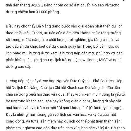
tính đến tháng 8/2025; riêng nhóm cơ sở đạt chuẩn 4-5 sao và tương
đương chiếm hơn 31.000 phòng.
Điều này cho thấy Đà Nẵng đang bước vào giai đoạn phát triển du lịch
theo chiều sâu. Từ đó, ưu tiên của điểm đến không chỉ là tăng trưởng
số lượng, mà là nâng cao chất lượng trải nghiệm, gia tăng chi tiêu và
tạo dấu ấn đủ khác biệt để du khách quay lại. Trong bối cảnh đó, du
lịch bằng mùi hương được xem là hướng tiếp cận mới, phù hợp với các
phân khúc giàu giá trị như du lịch trải nghiệm, wellness, MICE và nghỉ
dưỡng cao cấp.
Hướng tiếp cận này được ông Nguyễn Đức Quỳnh – Phó Chủ tịch Hiệp
hội Du lịch Đà Nẵng, Chủ tịch Chi hội Khách sạn Đà Nẵng lần đầu tiên
chia sẻ trong buổi hội thảo vừa qua. Thay vì chỉ xem mùi hương là yếu tố
bổ trợ trong khách sạn, spa hay không gian dịch vụ, hướng đi này đặt
mùi hương vào vai trò của một “Di sản khứu giác” (Olfactory heritage).
Đây là những mùi hương gắn với lịch sử, văn hóa, và ký ức của một
cộng đồng. Và từ tài sản mềm này, du lịch có thể phát triển thành sản
phẩm trải nghiệm cao cấp dựa trên cảm xúc, bản sắc và ký ức. Bởi theo