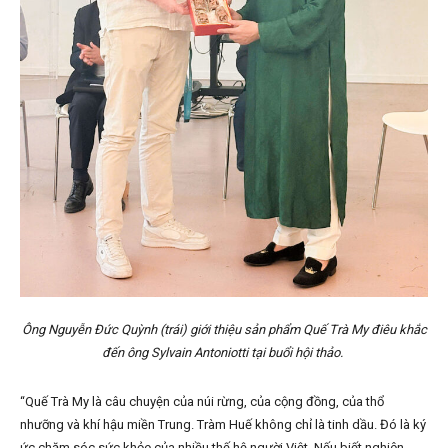
Ông Nguyễn Đức Quỳnh (trái) giới thiệu sản phẩm Quế Trà My điêu khắc
đến ông Sylvain Antoniotti tại buổi hội thảo.
“Quế Trà My là câu chuyện của núi rừng, của cộng đồng, của thổ
nhưỡng và khí hậu miền Trung. Tràm Huế không chỉ là tinh dầu. Đó là ký
ức chăm sóc sức khỏe của nhiều thế hệ người Việt. Nếu biết nghiên