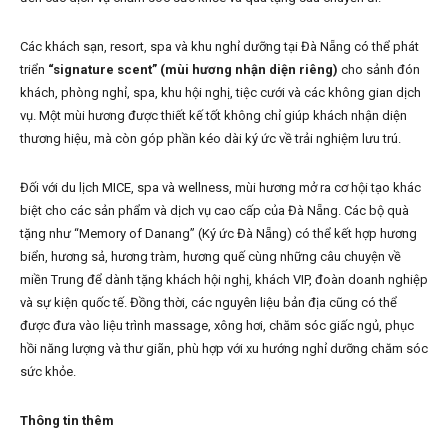
Các khách sạn, resort, spa và khu nghỉ dưỡng tại Đà Nẵng có thể phát
triển
“signature scent” (mùi hương nhận diện riêng)
cho sảnh đón
khách, phòng nghỉ, spa, khu hội nghị, tiệc cưới và các không gian dịch
vụ. Một mùi hương được thiết kế tốt không chỉ giúp khách nhận diện
thương hiệu, mà còn góp phần kéo dài ký ức về trải nghiệm lưu trú.
Đối với du lịch MICE, spa và wellness, mùi hương mở ra cơ hội tạo khác
biệt cho các sản phẩm và dịch vụ cao cấp của Đà Nẵng. Các bộ quà
tặng như “Memory of Danang” (Ký ức Đà Nẵng) có thể kết hợp hương
biển, hương sả, hương tràm, hương quế cùng những câu chuyện về
miền Trung để dành tặng khách hội nghị, khách VIP, đoàn doanh nghiệp
và sự kiện quốc tế. Đồng thời, các nguyên liệu bản địa cũng có thể
được đưa vào liệu trình massage, xông hơi, chăm sóc giấc ngủ, phục
hồi năng lượng và thư giãn, phù hợp với xu hướng nghỉ dưỡng chăm sóc
sức khỏe.
Thông tin thêm