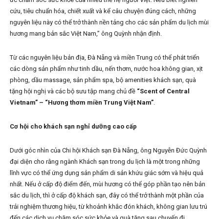
cứu, tiêu chuẩn hóa, chiết xuất và kể câu chuyện đúng cách, những
nguyên liệu này có thể trở thành nền tảng cho các sản phẩm du lịch mùi
hương mang bản sắc Việt Nam,” ông Quỳnh nhận định.
Từ các nguyên liệu bản địa, Đà Nẵng và miền Trung có thể phát triển
các dòng sản phẩm như tinh dầu, nến thơm, nước hoa không gian, xịt
phòng, dầu massage, sản phẩm spa, bộ amenities khách sạn, quà
tặng hội nghị và các bộ sưu tập mang chủ đề
“Scent of Central
Vietnam” – “Hương thơm miền Trung Việt Nam”
.
Cơ hội cho khách sạn nghỉ dưỡng cao cấp
Dưới góc nhìn của Chi hội Khách sạn Đà Nẵng, ông Nguyễn Đức Quỳnh
đại diện cho rằng ngành Khách sạn trong du lịch là một trong những
lĩnh vực có thể ứng dụng sản phẩm di sản khứu giác sớm và hiệu quả
nhất. Nếu ở cấp độ điểm đến, mùi hương có thể góp phần tạo nên bản
sắc du lịch, thì ở cấp độ khách sạn, đây có thể trở thành một phần của
trải nghiệm thương hiệu, từ khoảnh khắc đón khách, không gian lưu trú
đến các dịch vụ chăm sóc sức khỏe và quà tặng sau chuyến đi.