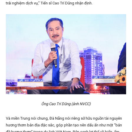
trải nghiệm dịch vụ,” Tiến sĩ Cao Trí Dũng nhận định.
Ông Cao Trí Dũng (ảnh NVCC)
Và miền Trung nói chung, Đà Nẵng nói riêng sở hữu nguồn tài nguyên
hương thơm bản địa đặc sắc, góp phần tạo nên dấu ấn như một “bản
đồ hương thơm” trong du lịch Việt Nam. Bên cạnh lợi thế về biển, ẩm