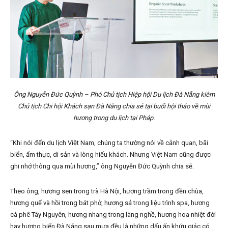
Ông Nguyễn Đức Quỳnh – Phó Chủ tịch Hiệp hội Du lịch Đà Nẵng kiêm
Chủ tịch Chi hội Khách sạn Đà Nẵng chia sẻ tại buổi hội thảo về mùi
hương trong du lịch tại Pháp.
“Khi nói đến du lịch Việt Nam, chúng ta thường nói về cảnh quan, bãi
biển, ẩm thực, di sản và lòng hiếu khách. Nhưng Việt Nam cũng được
ghi nhớ thông qua mùi hương,” ông Nguyễn Đức Quỳnh chia sẻ.
Theo ông, hương sen trong trà Hà Nội, hương trầm trong đền chùa,
hương quế và hồi trong bát phở, hương sả trong liệu trình spa, hương
cà phê Tây Nguyên, hương nhang trong làng nghề, hương hoa nhiệt đới
hay hương biển Đà Nẵng sau mưa đều là những dấu ấn khứu giác có