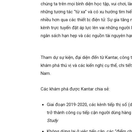
chúng ta trên mọi bình diện học tập, vui chơi, 
những tương tác “từ xa” và có xu hướng tìm hiể
nhiều hơn qua các thiết bị điện tử. Sự gia tăng
kênh trực tuyến đặt áp lực lên vai những người 
ngân sách hạn hẹp và các nguồn tài nguyên hạ
Tham dự sự kiện, đại diện đến từ Kantar, công t
khám phá thú vị và các kiến nghị cụ thể, chi ti
Nam.
Các khám phá được Kantar chia sẻ:
Giai đoạn 2019-2020, các kênh tiếp thị số (di
trở thành công cụ tiếp cận người dùng hàn
Study
Không dừng lại ở việc tiếp cận, các “điểm ch