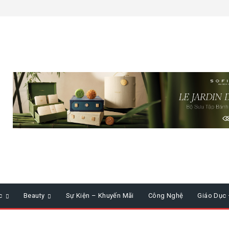
c
Beauty
Sự Kiện – Khuyến Mãi
Công Nghệ
Giáo Dục