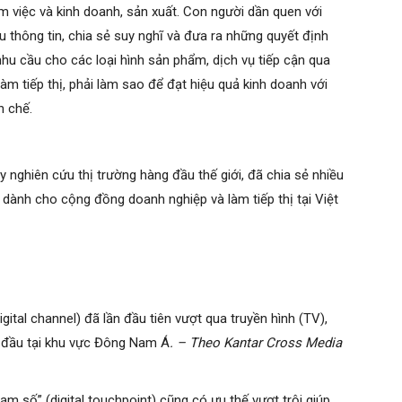
làm việc và kinh doanh, sản xuất. Con người dần quen với
u thông tin, chia sẻ suy nghĩ và đưa ra những quyết định
 nhu cầu cho các loại hình sản phẩm, dịch vụ tiếp cận qua
làm tiếp thị, phải làm sao để đạt hiệu quả kinh doanh với
n chế.
y nghiên cứu thị trường hàng đầu thế giới, đã chia sẻ nhiều
ết dành cho cộng đồng doanh nghiệp và làm tiếp thị tại Việt
gital channel) đã lần đầu tiên vượt qua truyền hình (TV),
g đầu tại khu vực Đông Nam Á
. – Theo Kantar Cross Media
ạm số” (digital touchpoint) cũng có ưu thế vượt trội giúp