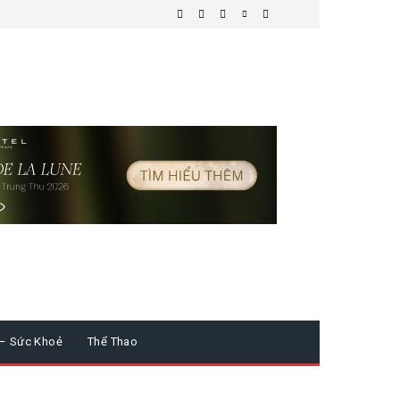
 – Sức Khoẻ
Thể Thao