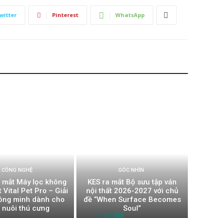
witter
Pinterest
WhatsApp
CÔNG NGHỆ
GÓC NHÌN
a mắt Máy lọc không
KES ra mắt Bộ sưu tập ván
t Vital Pet Pro – Giải
nội thất 2026-2027 với chủ
ông minh dành cho
đề “When Surface Becomes
 nuôi thú cưng
Soul”