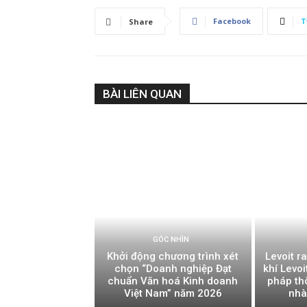
Facebook
T
Share
BÀI LIÊN QUAN
GÓC NHÌN
Khởi động chương trình xét
Levoit r
chọn “Doanh nghiệp Đạt
khí Levoi
chuẩn Văn hoá Kinh doanh
pháp th
Việt Nam” năm 2026
nhà