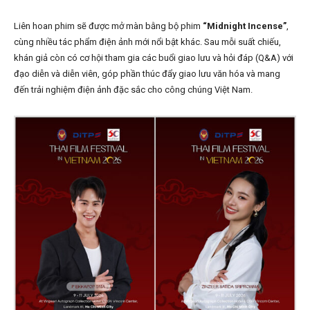
Liên hoan phim sẽ được mở màn bằng bộ phim
“Midnight Incense”
,
cùng nhiều tác phẩm điện ảnh mới nổi bật khác. Sau mỗi suất chiếu,
khán giả còn có cơ hội tham gia các buổi giao lưu và hỏi đáp (Q&A) với
đạo diễn và diễn viên, góp phần thúc đẩy giao lưu văn hóa và mang
đến trải nghiệm điện ảnh đặc sắc cho công chúng Việt Nam.