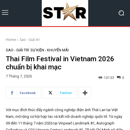
Home
Sao - Giải trí
SAO - GIẢI TRÍ
SỰ KIỆN - KHUYẾN MÃI
Thai Film Festival in Vietnam 2026
chuẩn bị khai mạc
7 Tháng 7, 2026
10133
0
Facebook
Twitter
Với mục đích thúc đẩy ngành công nghiệp điện ảnh Thái Lan tại Việt
Nam, mở rộng cơ hội hợp tác và kết nối doanh nghiệp quốc tế. Từ ngày
09 đến 11 tháng 7 năm 2026 tại Vinpearl Landmark 81, Autograph
Collection và CGV Vincom Center Landmark 81, TP. Hồ Chí Minh sẽ diễn