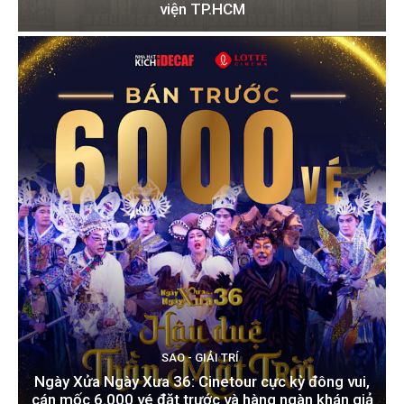
viện TP.HCM
SAO - GIẢI TRÍ
Ngày Xửa Ngày Xưa 36: Cinetour cực kỳ đông vui,
cán mốc 6.000 vé đặt trước và hàng ngàn khán giả