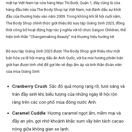
mặt tại Việt Nam tại cửa hàng Mạc Thị Bưởi, Quận 1, đây cũng là cửa
hàng đầu tiên của The Body Shop tại Việt Nam, nơi đánh dấu sự khởi
đầu của thương hiệu vào năm 2009. Trong không khí lễ hội cuối năm,
The Body Shop chính thức giới thiệu Bộ sưu tập Giáng Sinh 2025, đồng
thời công bố hoạt động hợp tác ý nghĩa với tổ chức Saigon Children, thể
hiện tinh thần “Changemaking Beauty” mà thương hiệu hướng tới.
Bộ sưu tập Giáng Sinh 2025 được The Body Shop giới thiệu như một
bản hòa ca lễ hội mang dấu ấn Anh Quốc, với ba mùi hương phiên bản
giới hạn được tinh chế để gợi lên vẻ đẹp ấm áp và tinh thần đoàn viên
của mùa Giáng Sinh:
Cranberry Crush
: Sắc đỏ quả mọng rạng rỡ, tươi sáng và
tràn đầy sinh khí, biểu tượng của những ngày lễ hội rộn
ràng trên các con phố mùa đông nước Anh.
Caramel Cuddle
: Hương caramel ngọt ấm, mềm mại và
đầy an yên, gợi nhớ khoảnh khắc sum vầy bên tách cacao
nóng giữa không gian se lạnh.