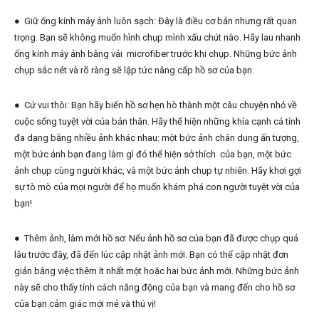
● Giữ ống kính máy ảnh luôn sạch: Đây là điều cơ bản nhưng rất quan
trọng. Bạn sẽ không muốn hình chụp mình xấu chút nào. Hãy lau nhanh
ống kính máy ảnh bằng vải microfiber trước khi chụp. Những bức ảnh
chụp sắc nét và rõ ràng sẽ lập tức nâng cấp hồ sơ của bạn.
● Cứ vui thôi: Bạn hãy biến hồ sơ hẹn hò thành một câu chuyện nhỏ về
cuộc sống tuyệt vời của bản thân. Hãy thể hiện những khía cạnh cá tính
đa dạng bằng nhiều ảnh khác nhau: một bức ảnh chân dung ấn tượng,
một bức ảnh bạn đang làm gì đó thể hiện sở thích của bạn, một bức
ảnh chụp cùng người khác, và một bức ảnh chụp tự nhiên. Hãy khơi gợi
sự tò mò của mọi người để họ muốn khám phá con người tuyệt vời của
bạn!
● Thêm ảnh, làm mới hồ sơ: Nếu ảnh hồ sơ của bạn đã được chụp quá
lâu trước đây, đã đến lúc cập nhật ảnh mới. Bạn có thể cập nhật đơn
giản bằng việc thêm ít nhất một hoặc hai bức ảnh mới. Những bức ảnh
này sẽ cho thấy tính cách năng động của bạn và mang đến cho hồ sơ
của bạn cảm giác mới mẻ và thú vị!