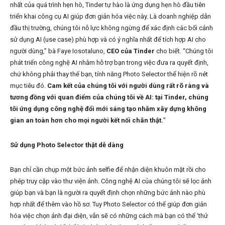
nhất của quá trình hẹn hò, Tinder tự hào là ứng dụng hẹn hò đầu tiên
triển khai công cụ AI giúp đơn giản hóa việc này. Là doanh nghiệp dẫn
đầu thị trường, chúng tôi nỗ lực không ngừng để xác định các bối cảnh
sử dụng AI (use case) phù hợp và có ý nghĩa nhất để tích hợp AI cho
người dùng,” bà Faye Iosotaluno,
CEO của Tinder
cho biết. “Chúng tôi
phát triển công nghệ AI nhằm hỗ trợ bạn trong việc đưa ra quyết định,
chứ không phải thay thế bạn, tính năng Photo Selector thể hiện rõ nét
mục tiêu đó.
Cam kết của chúng tôi với người dùng rất rõ ràng và
tương đồng với quan điểm của chúng tôi về AI: tại Tinder, chúng
tôi ứng dụng công nghệ đổi mới sáng tạo nhằm xây dựng không
gian an toàn hơn cho mọi người kết nối chân thật.
”
Sử dụng Photo Selector thật dễ dàng
Bạn chỉ cần chụp một bức ảnh selfie để nhận diện khuôn mặt rồi cho
phép truy cập vào thư viện ảnh. Công nghệ AI của chúng tôi sẽ lọc ảnh
giúp bạn và bạn là người ra quyết định chọn những bức ảnh nào phù
hợp nhất để thêm vào hồ sơ. Tuy Photo Selector có thể giúp đơn giản
hóa việc chọn ảnh đại diện, vẫn sẽ có những cách mà bạn có thể ‘thử