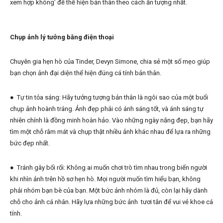
xem hợp không’ để thể hiện bản thân theo cách ấn tượng nhất.
Chụp ảnh lý tưởng bằng điện thoại
Chuyên gia hẹn hò của Tinder, Devyn Simone, chia sẻ một số mẹo giúp
bạn chọn ảnh đại diện thể hiện đúng cá tính bản thân.
●
Tự tin tỏa sáng: Hãy tưởng tượng bản thân là ngôi sao của một buổi
chụp ảnh hoành tráng. Ảnh đẹp phải có ánh sáng tốt, và ánh sáng tự
nhiên chính là đồng minh hoàn hảo. Vào những ngày nắng đẹp, bạn hãy
tìm một chỗ râm mát và chụp thật nhiều ảnh khác nhau để lựa ra những
bức đẹp nhất.
●
Tránh gây bối rối: Không ai muốn chơi trò tìm nhau trong biển người
khi nhìn ảnh trên hồ sơ hẹn hò. Mọi người muốn tìm hiểu bạn, không
phải nhóm bạn bè của bạn. Một bức ảnh nhóm là đủ, còn lại hãy dành
chỗ cho ảnh cá nhân. Hãy lựa những bức ảnh tươi tắn để vui vẻ khoe cá
tính.