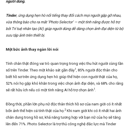
người dùng.
Tinder
, ứng dụng hẹn hò nổi tiếng thay đổi cách mọi người gặp gỡ nhau,
vừa thông báo cho ra mắt ‘Photo Selector’ — một tính năng được hỗ trợ
bởi Trí tuệ nhân tạo (AI) giúp người dùng dễ dàng chọn ảnh đại diện từ bộ
sưu tập ảnh trên thiết bị.
Một bức ảnh thay ngàn lời nói
Tính chân thật đóng vai trò quan trọng trong việc thu hút người cùng tần
1
số trên Tinder. Theo một khảo sát gần đây
, 85% người độc thân cho
biết hồ sơ trên ứng dụng hẹn hò giúp thể hiện con người thật của họ,
52% nói họ gặp khó khăn trong việc chọn ảnh đại diện, và 68% cho rằng
1
sẽ rất hữu ích nếu có một tính năng AI hỗ trợ chọn ảnh
.
Đồng thời, phần lớn phụ nữ độc thân thích hồ sơ của nam giới có ít nhất
2
bốn ảnh thể hiện cá tính thật của họ.
Khi nam giới khi có ít nhất hai ảnh
chân dung trong hồ sơ, khả năng tương hợp với bạn nữ của họ sẽ tăng
lên đến 71%. Photo Selector là trợ thủ công nghệ đắc lực mà Tinder