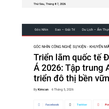
Thứ Sáu, Tháng 8 7, 2026
Góc Nhìn
Sao – Giải Trí
Du Lịch – Ẩm Thự
GÓC NHÌN
CÔNG NGHỆ
SỰ KIỆN - KHUYẾN MÃ
Triển lãm quốc tế 
Á 2026: Tập trung A
triển đô thị bền vữ
By
Kimcan
6 Tháng 5, 2026
Facebook
Twitter
Pi