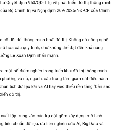
như Quyết định 950/QĐ-TTg về phát triển đô thị thông minh
 của Bộ Chính trị và Nghị định 269/2025/NĐ-CP của Chính
c cốt lõi để ‘thông minh hoá’ đô thị. Không có công nghệ
ộ số hóa các quy trình, chứ không thể đạt đến khả năng
trưởng Lê Xuân Định nhấn mạnh.
a một số điểm nghẽn trong triển khai đô thị thông minh
a phương và sở, ngành; các trung tâm giám sát điều hành
hân tích dữ liệu lớn và AI hay việc thiếu nền tảng “bản sao
riển đô thị.
 xuất tập trung vào các trụ cột gồm xây dựng mô hình
g tiêu chuẩn dữ liệu; ưu tiên nghiên cứu AI, Big Data và