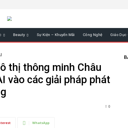
c
Beauty
Sự Kiện – Khuyến Mãi
Công Nghệ
Giáo Dục
I
B
Đô thị thông minh Châu
I vào các giải pháp phát
ng
0
nterest
WhatsApp