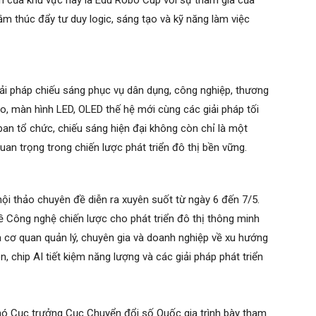
ấn của khu vực này là Edu Robo Cup với sự tham gia của
m thúc đẩy tư duy logic, sáng tạo và kỹ năng làm việc
giải pháp chiếu sáng phục vụ dân dụng, công nghiệp, thương
o, màn hình LED, OLED thế hệ mới cùng các giải pháp tối
ban tổ chức, chiếu sáng hiện đại không còn chỉ là một
n trọng trong chiến lược phát triển đô thị bền vững.
ội thảo chuyên đề diễn ra xuyên suốt từ ngày 6 đến 7/5.
ề Công nghệ chiến lược cho phát triển đô thị thông minh
a cơ quan quản lý, chuyên gia và doanh nghiệp về xu hướng
n, chip AI tiết kiệm năng lượng và các giải pháp phát triển
ó Cục trưởng Cục Chuyển đổi số Quốc gia trình bày tham