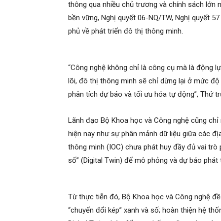
thông qua nhiều chủ trương và chính sách lớn 
bền vững, Nghị quyết 06-NQ/TW, Nghị quyết 57
phủ về phát triển đô thị thông minh.
“Công nghệ không chỉ là công cụ mà là động lự
lõi, đô thị thông minh sẽ chỉ dừng lại ở mức đ
phân tích dự báo và tối ưu hóa tự động”, Thứ 
Lãnh đạo Bộ Khoa học và Công nghệ cũng chỉ r
hiện nay như sự phân mảnh dữ liệu giữa các đị
thông minh (IOC) chưa phát huy đầy đủ vai trò p
số” (Digital Twin) để mô phỏng và dự báo phát t
Từ thực tiễn đó, Bộ Khoa học và Công nghệ đề
“chuyển đổi kép” xanh và số; hoàn thiện hệ thốn