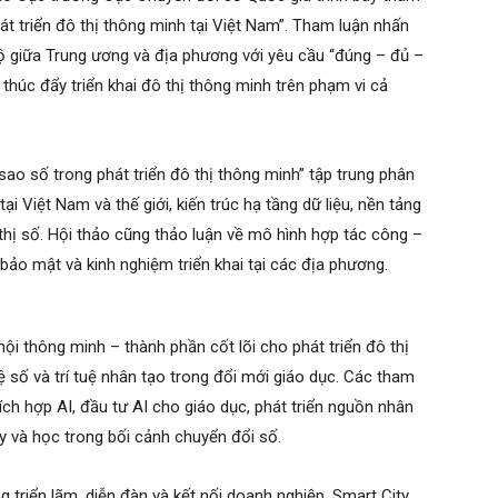
hát triển đô thị thông minh tại Việt Nam”. Tham luận nhấn
bộ giữa Trung ương và địa phương với yêu cầu “đúng – đủ –
húc đẩy triển khai đô thị thông minh trên phạm vi cả
ao số trong phát triển đô thị thông minh” tập trung phân
ại Việt Nam và thế giới, kiến trúc hạ tầng dữ liệu, nền tảng
thị số. Hội thảo cũng thảo luận về mô hình hợp tác công –
ẩn bảo mật và kinh nghiệm triển khai tại các địa phương.
ội thông minh – thành phần cốt lõi cho phát triển đô thị
ệ số và trí tuệ nhân tạo trong đổi mới giáo dục. Các tham
ích hợp AI, đầu tư AI cho giáo dục, phát triển nguồn nhân
y và học trong bối cảnh chuyển đổi số.
 triển lãm, diễn đàn và kết nối doanh nghiệp, Smart City