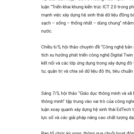
luận “Triển khai khung kiến trúc ICT 2.0 trong p
mạnh việc xây dựng hệ sinh thái dữ liệu đồng 
sạch – sống – thống nhất – dùng chung” nhằm t
nước.
Chiều 6/5, hội thảo chuyên đề “Công nghệ bản s
tích xu hướng phát triển công nghệ Digital Twin t
kết nối và các lớp ứng dụng trong xây dựng đô 
tư, quản trị và chia sẻ dữ liệu đô thị, tiêu chu
Sáng 7/5, hội thảo “Giáo dục thông minh và xã h
thông minh” tập trung vào vai trò của công ngh
luận xoay quanh xây dựng hệ sinh thái EdTech t
lực số và các giải pháp nâng cao chất lượng dạ
Ban tổ chức kỳ vọng, thông qua chuỗi hoạt động