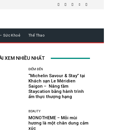
 – Sức Khoẻ
Thể Thao
ÀI XEM NHIỀU NHẤT
ĐIỂM ĐẾN
“Michelin Savour & Stay” tại
Khách sạn Le Méridien
Saigon – Nâng tầm
Staycation bằng hành trình
ẩm thực thượng hạng
BEAUTY
MONOTHEME – Mỗi mùi
hương là một chân dung cảm
xúc