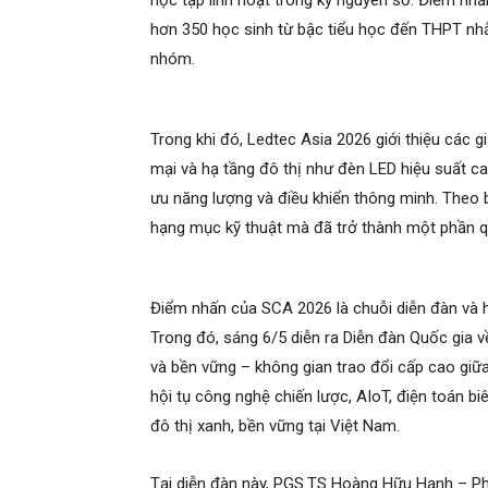
học tập linh hoạt trong kỷ nguyên số. Điểm nh
hơn 350 học sinh từ bậc tiểu học đến THPT nhằ
nhóm.
Trong khi đó, Ledtec Asia 2026 giới thiệu các 
mại và hạ tầng đô thị như đèn LED hiệu suất ca
ưu năng lượng và điều khiển thông minh. Theo 
hạng mục kỹ thuật mà đã trở thành một phần qua
Điểm nhấn của SCA 2026 là chuỗi diễn đàn và h
Trong đó, sáng 6/5 diễn ra Diễn đàn Quốc gia v
và bền vững – không gian trao đổi cấp cao giữ
hội tụ công nghệ chiến lược, AIoT, điện toán biê
đô thị xanh, bền vững tại Việt Nam.
Tại diễn đàn này, PGS.TS Hoàng Hữu Hạnh – Ph