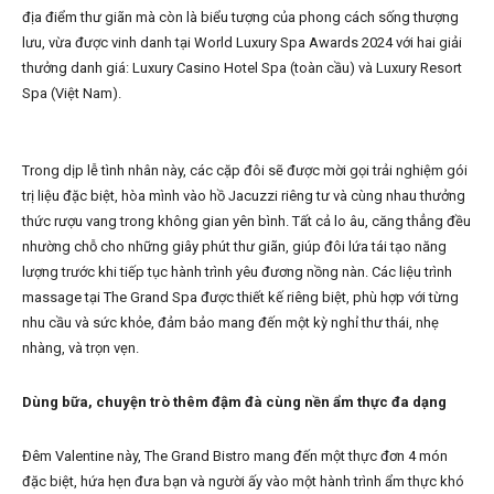
địa điểm thư giãn mà còn là biểu tượng của phong cách sống thượng
lưu, vừa được vinh danh tại World Luxury Spa Awards 2024 với hai giải
thưởng danh giá: Luxury Casino Hotel Spa (toàn cầu) và Luxury Resort
Spa (Việt Nam).
Trong dịp lễ tình nhân này, các cặp đôi sẽ được mời gọi trải nghiệm gói
trị liệu đặc biệt, hòa mình vào hồ Jacuzzi riêng tư và cùng nhau thưởng
thức rượu vang trong không gian yên bình. Tất cả lo âu, căng thẳng đều
nhường chỗ cho những giây phút thư giãn, giúp đôi lứa tái tạo năng
lượng trước khi tiếp tục hành trình yêu đương nồng nàn. Các liệu trình
massage tại The Grand Spa được thiết kế riêng biệt, phù hợp với từng
nhu cầu và sức khỏe, đảm bảo mang đến một kỳ nghỉ thư thái, nhẹ
nhàng, và trọn vẹn.
Dùng bữa, chuyện trò thêm đậm đà cùng nền ẩm thực đa dạng
Đêm Valentine này, The Grand Bistro mang đến một thực đơn 4 món
đặc biệt, hứa hẹn đưa bạn và người ấy vào một hành trình ẩm thực khó