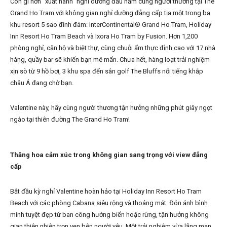
Còn gì hơn “xuất hành” nghỉ dưỡng đầu năm cùng người thương tại The
Grand Ho Tram với không gian nghỉ dưỡng đẳng cấp tịa một trong ba
khu resort 5 sao đình đám: InterContinental® Grand Ho Tram, Holiday
Inn Resort Ho Tram Beach và Ixora Ho Tram by Fusion. Hơn 1,200
phòng nghỉ, căn hộ và biệt thự, cùng chuỗi ẩm thực đỉnh cao với 17 nhà
hàng, quầy bar sẽ khiến bạn mê mẩn. Chưa hết, hàng loạt trải nghiệm
xịn sò từ 9 hồ bơi, 3 khu spa đến sân golf The Bluffs nổi tiếng khắp
châu Á đang chờ bạn.
Valentine này, hãy cùng người thương tận hưởng những phút giây ngọt
ngào tại thiên đường The Grand Ho Tram!
Thăng hoa cảm xúc trong không gian sang trọng với view đẳng
cấp
Bắt đầu kỳ nghỉ Valentine hoàn hảo tại Holiday Inn Resort Ho Tram
Beach với các phòng Cabana siêu rộng và thoáng mát. Đón ánh bình
minh tuyệt đẹp từ ban công hướng biển hoặc rừng, tận hưởng không
gian thiên nhiên trọn vẹn bên người yêu. Một trải nghiệm vừa lãng mạn