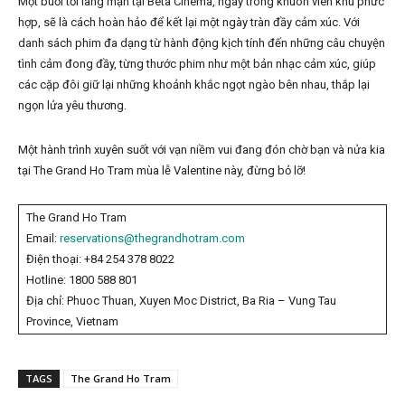
Một buổi tối lãng mạn tại Beta Cinema, ngay trong khuôn viên khu phức
hợp, sẽ là cách hoàn hảo để kết lại một ngày tràn đầy cảm xúc. Với
danh sách phim đa dạng từ hành động kịch tính đến những câu chuyện
tình cảm đong đầy, từng thước phim như một bản nhạc cảm xúc, giúp
các cặp đôi giữ lại những khoảnh khắc ngọt ngào bên nhau, thắp lại
ngọn lửa yêu thương.
Một hành trình xuyên suốt với vạn niềm vui đang đón chờ bạn và nửa kia
tại The Grand Ho Tram mùa lễ Valentine này, đừng bỏ lỡ!
The Grand Ho Tram
Email:
reservations@thegrandhotram.com
Điện thoại:
+84 254 378 8022
Hotline:
1800 588 801
Địa chỉ: Phuoc Thuan, Xuyen Moc District, Ba Ria – Vung Tau
Province, Vietnam
TAGS
The Grand Ho Tram