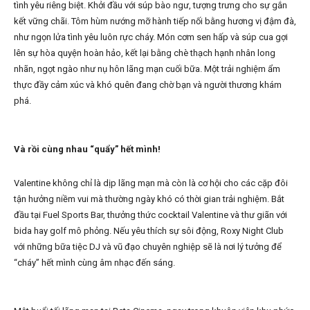
tình yêu riêng biệt. Khởi đầu với súp bào ngư, tượng trưng cho sự gắn
kết vững chãi. Tôm hùm nướng mỡ hành tiếp nối bằng hương vị đậm đà,
như ngọn lửa tình yêu luôn rực cháy. Món cơm sen hấp và súp cua gợi
lên sự hòa quyện hoàn hảo, kết lại bằng chè thạch hạnh nhân long
nhãn, ngọt ngào như nụ hôn lãng mạn cuối bữa. Một trải nghiệm ẩm
thực đầy cảm xúc và khó quên đang chờ bạn và người thương khám
phá.
Và rồi cùng nhau “quẩy” hết mình!
Valentine không chỉ là dịp lãng mạn mà còn là cơ hội cho các cặp đôi
tận hưởng niềm vui mà thường ngày khó có thời gian trải nghiệm. Bắt
đầu tại Fuel Sports Bar, thưởng thức cocktail Valentine và thư giãn với
bida hay golf mô phỏng. Nếu yêu thích sự sôi động, Roxy Night Club
với những bữa tiệc DJ và vũ đạo chuyên nghiệp sẽ là nơi lý tưởng để
“cháy” hết mình cùng âm nhạc đến sáng.