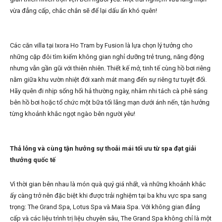
vừa đẳng cấp, chắc chắn sẽ để lại dấu ấn khó quên!
Các căn villa tại Ixora Ho Tram by Fusion là lựa chọn lý tưởng cho
những cặp đôi tìm kiếm không gian nghỉ dưỡng trẻ trung, năng động
nhưng vẫn gần gũi với thiên nhiên. Thiết kế mở, tinh tế cùng hồ bơi riêng
nằm giữa khu vườn nhiệt đới xanh mát mang đến sự riêng tư tuyệt đối.
Hãy quên đi nhịp sống hối hả thường ngày, nhâm nhi tách cà phê sáng
bên hồ bơi hoặc tổ chức một bữa tối lãng mạn dưới ánh nến, tận hưởng
từng khoảnh khắc ngọt ngào bên người yêu!
Thả lỏng và cùng tận hưởng sự thoải mái tối ưu từ spa đạt giải
thưởng quốc tế
Vì thời gian bên nhau là món quà quý giá nhất, và những khoảnh khắc
ấy càng trở nên đặc biệt khi được trải nghiệm tại ba khu vực spa sang
trọng: The Grand Spa, Lotus Spa và Maia Spa. Với không gian đẳng
cấp và các liệu trình trị liệu chuyên sâu, The Grand Spa không chỉ là một