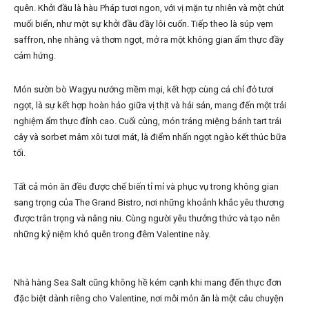
quên. Khởi đầu là hàu Pháp tươi ngon, với vị mặn tự nhiên và một chút
muối biển, như một sự khởi đầu đầy lôi cuốn. Tiếp theo là súp vẹm
saffron, nhẹ nhàng và thơm ngọt, mở ra một không gian ẩm thực đầy
cảm hứng.
Món sườn bò Wagyu nướng mềm mại, kết hợp cùng cá chỉ đỏ tươi
ngọt, là sự kết hợp hoàn hảo giữa vị thịt và hải sản, mang đến một trải
nghiệm ẩm thực đỉnh cao. Cuối cùng, món tráng miệng bánh tart trái
cây và sorbet mâm xôi tươi mát, là điểm nhấn ngọt ngào kết thúc bữa
tối.
Tất cả món ăn đều được chế biến tỉ mỉ và phục vụ trong không gian
sang trọng của The Grand Bistro, nơi những khoảnh khắc yêu thương
được trân trọng và nâng niu. Cùng người yêu thưởng thức và tạo nên
những kỷ niệm khó quên trong đêm Valentine này.
Nhà hàng Sea Salt cũng không hề kém cạnh khi mang đến thực đơn
đặc biệt dành riêng cho Valentine, nơi mỗi món ăn là một câu chuyện