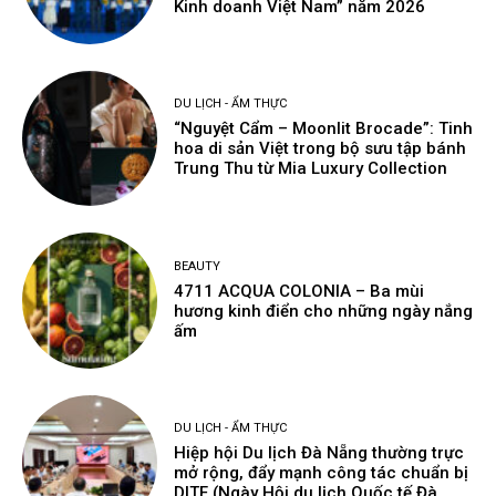
Kinh doanh Việt Nam” năm 2026
DU LỊCH - ẨM THỰC
“Nguyệt Cẩm – Moonlit Brocade”: Tinh
hoa di sản Việt trong bộ sưu tập bánh
Trung Thu từ Mia Luxury Collection
BEAUTY
4711 ACQUA COLONIA – Ba mùi
hương kinh điển cho những ngày nắng
ấm
DU LỊCH - ẨM THỰC
Hiệp hội Du lịch Đà Nẵng thường trực
mở rộng, đẩy mạnh công tác chuẩn bị
DITF (Ngày Hội du lịch Quốc tế Đà...