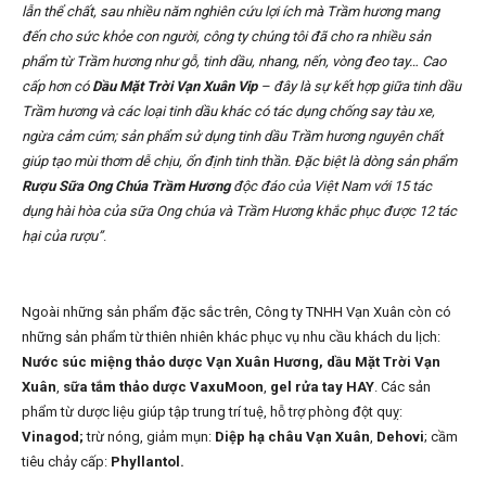
lẫn thể chất, sau nhiều năm nghiên cứu lợi ích mà Trầm hương mang
đến cho sức khỏe con người, công ty chúng tôi đã cho ra nhiều sản
phẩm từ Trầm hương như gỗ, tinh dầu, nhang, nến, vòng đeo tay… Cao
cấp hơn có
Dầu Mặt Trời Vạn Xuân Vip
– đây là sự kết hợp giữa tinh dầu
Trầm hương và các loại tinh dầu khác có tác dụng chống say tàu xe,
ngừa cảm cúm; sản phẩm sử dụng tinh dầu Trầm hương nguyên chất
giúp tạo mùi thơm dễ chịu, ổn định tinh thần. Đặc biệt là dòng sản phẩm
Rượu Sữa Ong Chúa Trầm Hương
độc đáo của Việt Nam với 15 tác
dụng hài hòa của sữa Ong chúa và Trầm Hương khắc phục được 12 tác
hại của rượu”
.
Ngoài những sản phẩm đặc sắc trên, Công ty TNHH Vạn Xuân còn có
những sản phẩm từ thiên nhiên khác phục vụ nhu cầu khách du lịch:
Nước súc miệng thảo dược Vạn Xuân Hương, dầu Mặt Trời Vạn
Xuân
,
sữa tắm thảo dược VaxuMoon
,
gel rửa tay HAY
. Các sản
phẩm từ dược liệu giúp tập trung trí tuệ, hỗ trợ phòng đột quỵ:
Vinagod;
trừ nóng, giảm mụn:
Diệp hạ châu Vạn Xuân
,
Dehovi
; cầm
tiêu chảy cấp:
Phyllantol.