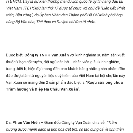
ITE HCM. Đây là sự kiện thương mại du lịch quốc tế uy tín hàng đầu tại
Việt Nam, ITE HCMC lần thứ 17 được tổ chức với chủ đề “Liên kết, Phát
triển, Bền vững”, do Ủy ban Nhân dân Thành phố Hồ Chí Minh phối hợp
cùng Bộ Văn hóa, Thể thao và Du lịch chỉ đạo tổ chức.
Được biết,
Công ty TNHH Vạn Xuân
với kinh nghiệm 30 năm sản xuất
thuốc Y học cổ truyền, đội ngũ cán bộ – nhân viên giàu kinh nghiệm,
trang thiết bị hiện đại mang đến cho khách hàng những sản phẩm độc
đáo được làm từ nguyên liệu quý hiếm của Việt Nam tại hội chợ lần này,
Vạn Xuân sẽ mang đến 2 sản phẩm đặc biệt là
“Rượu sữa ong chúa
Trầm hương và Diệp Hạ Châu Vạn Xuân”
.
Ds.
Phan Văn Hiển
– Giám đốc Công ty Vạn Xuân chia sẻ:
“Trầm
hương được mệnh danh là tinh hoa đất trời, có tác dụng cả về tinh thần