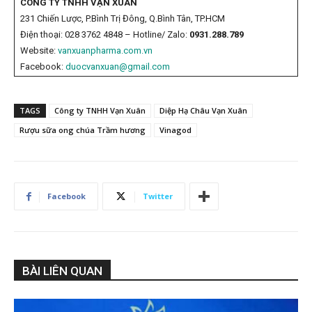
CÔNG TY TNHH VẠN XUÂN
231 Chiến Lược, P.Bình Trị Đông, Q.Bình Tân, TP.HCM
Điện thoại: 028 3762 4848 – Hotline/ Zalo:
0931.288.789
Website:
vanxuanpharma.com.vn
Facebook:
duocvanxuan@gmail.com
TAGS
Công ty TNHH Vạn Xuân
Diệp Hạ Châu Vạn Xuân
Rượu sữa ong chúa Trầm hương
Vinagod
Facebook
Twitter
BÀI LIÊN QUAN