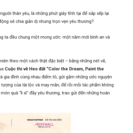
ười thân yêu, là những phút giây tĩnh tại để sắp xếp lại
ộng sẻ chia giản dị nhưng trọn vẹn yêu thương?
úng ta đều chung một mong ước: một năm mới bình an và
iên theo một cách thật đặc biệt – bằng những nét vẽ,
qua
Cu
ộ
c thi v
ẽ
Heo đ
ấ
t “Color the Dream, Paint the
và gia đình cùng nhau điểm tô, gửi gắm những ước nguyện
 tượng của tài lộc và may mắn, để rồi mỗi tác phẩm không
món quà “lì xì” đầy yêu thương, trao gửi đến những hoàn