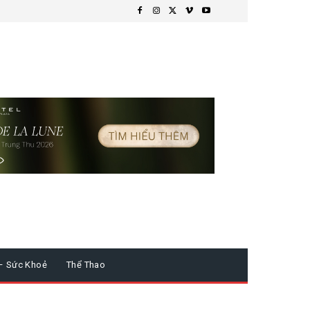
– Sức Khoẻ
Thể Thao