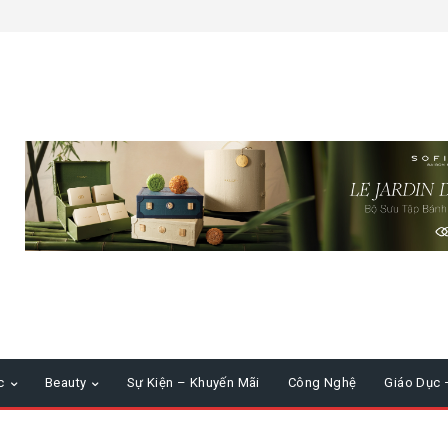
c
Beauty
Sự Kiện – Khuyến Mãi
Công Nghệ
Giáo Dục 