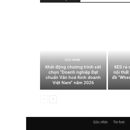
GÓC NHÌN
Khởi động chương trình xét
KES ra 
chọn “Doanh nghiệp Đạt
nội thấ
chuẩn Văn hoá Kinh doanh
đề “Whe
Việt Nam” năm 2026
Góc nhìn
Tin hot