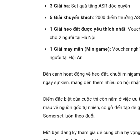
3 Gi
ả
i ba:
Set quà tặng ASR độc quyền
5 Gi
ả
i khuy
ế
n khích:
2000 điểm thưởng ASR
1 Gi
ả
i heo đ
ấ
t đ
ượ
c yêu thích nh
ấ
t:
Vouch
cho 2 người tại Hà Nội.
1 Gi
ả
i may m
ắ
n (Minigame):
Voucher nghỉ
người tại Hội An.
Bên cạnh hoạt động vẽ heo đất, chuỗi minigam
ngày sự kiện, mang đến thêm nhiều cơ hội nhậ
Điểm đặc biệt của cuộc thi còn nằm ở việc ưu ti
màu vẽ nguồn gốc tự nhiên, cọ gỗ đến tạp dề g
Somerset luôn theo đuổi.
Mời bạn đăng ký tham gia để cùng chia hy vọ