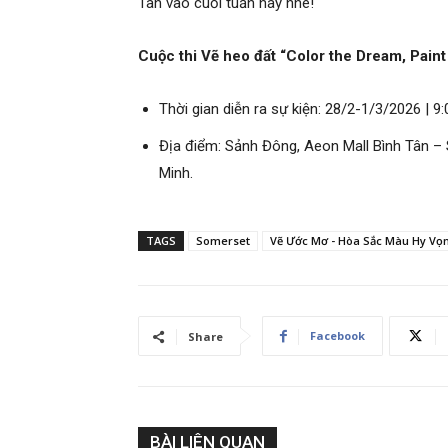
Tân vào cuối tuần này nhé!
Cuộc thi Vẽ heo đất “Color the Dream, Pain
Thời gian diễn ra sự kiện: 28/2-1/3/2026 | 9
Địa điểm: Sảnh Đông, Aeon Mall Bình Tân 
Minh.
TAGS
Somerset
Vẽ Ước Mơ - Hòa Sắc Màu Hy Vọ
Facebook
Share
BÀI LIÊN QUAN