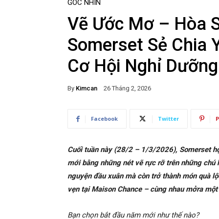
GÓC NHÌN
Vẽ Ước Mơ – Hòa 
Somerset Sẻ Chia 
Cơ Hội Nghỉ Dưỡng
By
Kimcan
26 Tháng 2, 2026
Facebook
Twitter
P
Cuối tuần này (28/2 – 1/3/2026), Somerset h
mới bằng những nét vẽ rực rỡ trên những chú 
nguyện đầu xuân mà còn trở thành món quà lộ
vẹn tại Maison Chance – cùng nhau mởra một 
Bạn chọn bắt đầu năm mới như thế nào?