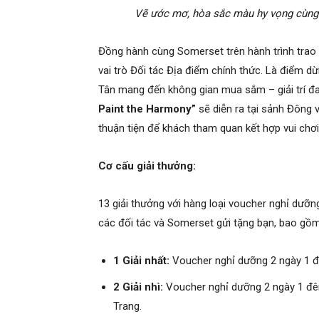
V
ẽ ước mơ, hòa sắc màu hy vọng cùng n
Đồng hành cùng Somerset trên hành trình trao gử
vai trò Đối tác Địa điểm chính thức. Là điểm d
Tân mang đến không gian mua sắm – giải trí đa 
Paint the Harmony”
sẽ diễn ra tại sảnh Đông 
thuận tiện để khách tham quan kết hợp vui chơ
Cơ cấu giải thưởng:
13 giải thưởng với hàng loại voucher nghỉ dưỡ
các đối tác và Somerset gửi tặng bạn, bao gồ
1 Gi
ả
i nh
ấ
t:
Voucher nghỉ dưỡng 2 ngày 1 đ
2 Gi
ả
i nhì:
Voucher nghỉ dưỡng 2 ngày 1 đê
Trang.