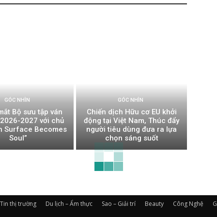
GÓC NHÌN
GÓC NHÌN
mắt Bộ sưu tập ván
Chiến dịch Hữu cơ EU khởi
t 2026-2027 với chủ
động tại Việt Nam, Thúc đẩy
n Surface Becomes
người tiêu dùng đưa ra lựa
Soul”
chọn sáng suốt
Tin thị trường
Du lịch – Ẩm thực
Sao – Giải trí
Beauty
Công Nghệ
G