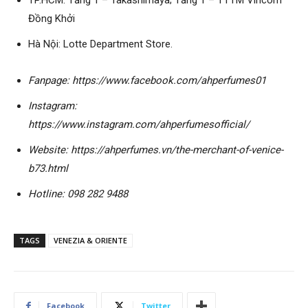
TP.HCM: Tầng 1 – Takashimaya; Tầng 1 – TTTM Vincom
Đồng Khởi
Hà Nội: Lotte Department Store.
Fanpage: https://www.facebook.com/ahperfumes01
Instagram:
https://www.instagram.com/ahperfumesofficial/
Website: https://ahperfumes.vn/the-merchant-of-venice-
b73.html
Hotline: 098 282 9488
TAGS
VENEZIA & ORIENTE
Facebook
Twitter