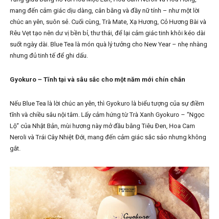
mang đến cảm giác dịu dàng, cân bằng và đầy nữ tính – như một lời
chúc an yên, suôn sẻ. Cuối cùng, Trà Mate, Xạ Hương, Cỏ Hương Bài và
Rêu Vẹt tạo nên dư vị bền bỉ, thư thái, để lại cảm giác tinh khôi kéo dài
suốt ngày dài. Blue Tea là món quà lý tưởng cho New Year – nhẹ nhàng
nhưng đủ tinh tế để ghi dấu.
Gyokuro – Tĩnh tại và sâu sắc cho một năm mới chín chắn
Nếu Blue Tea là lời chúc an yên, thì Gyokuro là biểu tượng của sự điềm
tĩnh và chiều sâu nội tâm. Lấy cảm hứng từ Trà Xanh Gyokuro – “Ngọc
Lộ” của Nhật Bản, mùi hương này mở đầu bằng Tiêu Đen, Hoa Cam
Neroli và Trái Cây Nhiệt Đới, mang đến cảm giác sắc sảo nhưng không
gắt.