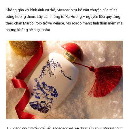
Không gắn với hình ảnh cụ thể, Moscado tự kể câu chuyện của mình
bằng hương thơm. Lấy cảm hứng từ Xạ Hương – nguyên liệu quý từng
theo chân Marco Polo trở về Venice, Moscado mang tinh thần mềm mại
nhưng không hề nhạt nhòa.
Dịu dàng nhưng đầy dấu ấn, Moscado lưu lại dư vị ấm áp – như lời chúc