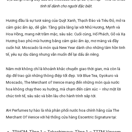
tinh tế dành cho người đặc biệt.
Hương đầu là sự tươi sáng của Quýt Xanh, Thạch Đào và Tiêu Đỏ, mở ra
cảm giác ấm áp, dễ gần. Tầng giữa lắng lại với Nhũ Hương, Myrrh và
Hoa Hồng, mang nét trầm mặc, sâu sắc. Cuối cùng, Hổ Phách, Gỗ và Xạ
Hương bao phủ mùi hương bằng cảm giác ấm áp, mơ màng và đầy
cuốn hút. Moscado là món quà New Year dành cho những tâm hồn tinh
tế, yêu sự dịu dàng nhưng vẫn muốn để lại dấu ấn riêng.
Năm mới không chỉ là khoảnh khắc chuyển giao thời gian, mà còn là
dịp để trao gửi những thông điệp tốt đẹp. Với Blue Tea, Gyokuro và
Moscado, The Merchant of Venice mang đến những món quà nước
hoa không chạy theo xu hướng, mà chạm đến cảm xúc – như một lời
chúc tinh tế, sâu sắc và bền lâu cho hành trình sắp tới.
AH Perfumes tự hào là nhà phân phối nước hoa chính hãng của The
Merchant Of Venice với hệ thống cửa hàng Escentric Signature tại: