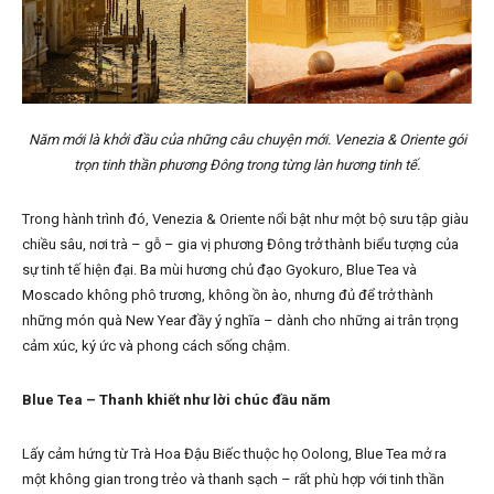
Năm mới là khởi đầu của những câu chuyện mới. Venezia & Oriente gói
trọn tinh thần phương Đông trong từng làn hương tinh tế.
Trong hành trình đó, Venezia & Oriente nổi bật như một bộ sưu tập giàu
chiều sâu, nơi trà – gỗ – gia vị phương Đông trở thành biểu tượng của
sự tinh tế hiện đại. Ba mùi hương chủ đạo Gyokuro, Blue Tea và
Moscado không phô trương, không ồn ào, nhưng đủ để trở thành
những món quà New Year đầy ý nghĩa – dành cho những ai trân trọng
cảm xúc, ký ức và phong cách sống chậm.
Blue Tea – Thanh khiết như lời chúc đầu năm
Lấy cảm hứng từ Trà Hoa Đậu Biếc thuộc họ Oolong, Blue Tea mở ra
một không gian trong trẻo và thanh sạch – rất phù hợp với tinh thần