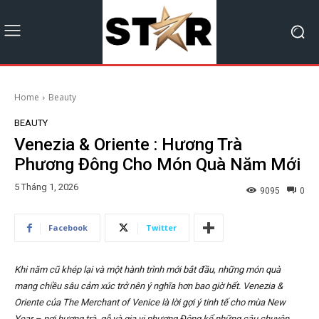
Home
Beauty
BEAUTY
Venezia & Oriente : Hương Trà
Phương Đông Cho Món Quà Năm Mới
5 Tháng 1, 2026
9095
0
Facebook
Twitter
Khi năm cũ khép lại và một hành trình mới bắt đầu, những món quà
mang chiều sâu cảm xúc trở nên ý nghĩa hơn bao giờ hết. Venezia &
Oriente của The Merchant of Venice là lời gợi ý tinh tế cho mùa New
Year – nơi hương trà, gỗ và gia vị phương Đông kể những câu chuyện