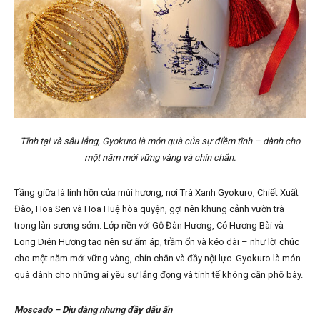
Tĩnh tại và sâu lắng, Gyokuro là món quà của sự điềm tĩnh – dành cho
một năm mới vững vàng và chín chắn.
Tầng giữa là linh hồn của mùi hương, nơi Trà Xanh Gyokuro, Chiết Xuất
Đào, Hoa Sen và Hoa Huệ hòa quyện, gợi nên khung cảnh vườn trà
trong làn sương sớm. Lớp nền với Gỗ Đàn Hương, Cỏ Hương Bài và
Long Diên Hương tạo nên sự ấm áp, trầm ổn và kéo dài – như lời chúc
cho một năm mới vững vàng, chín chắn và đầy nội lực. Gyokuro là món
quà dành cho những ai yêu sự lắng đọng và tinh tế không cần phô bày.
Moscado – Dịu dàng nhưng đầy dấu ấn