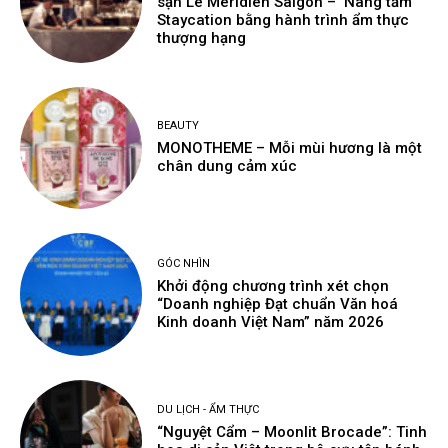
sạn Le Méridien Saigon – Nâng tầm
Staycation bằng hành trình ẩm thực
thượng hạng
BEAUTY
MONOTHEME – Mỗi mùi hương là một
chân dung cảm xúc
GÓC NHÌN
Khởi động chương trình xét chọn
“Doanh nghiệp Đạt chuẩn Văn hoá
Kinh doanh Việt Nam” năm 2026
DU LỊCH - ẨM THỰC
“Nguyệt Cẩm – Moonlit Brocade”: Tinh