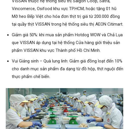
VISSAN thuộc hệ thống siêu thị Saigon Coop, Satra,
Vincomerce, Osifood khu vực TP.HCM; hoặc tặng 01 hũ
Mỡ heo Bếp Việt cho hóa đơn thịt trị giá từ 200.000 đồng
tại quầy thịt VISSAN trong hệ thống siêu thị AEON Citimart.
Giảm giá 50%: khi mua sản phẩm Hotdog WOW và Chả Lụa
que VISSAN áp dụng tại hệ thống Cửa hàng giới thiệu sản
phẩm VISSAN khu vực Thành phố Hồ Chí Minh.
Vui Giáng sinh – Quà lung linh: Giảm giá đồng loạt đến 10%
cho danh mục sản phẩm đa dạng từ đồ hộp, thịt nguội đến
thực phẩm chế biến.