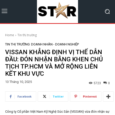
Home
Tin thị trường
TIN THỊ TRƯỜNG
DOANH NHÂN - DOANH NGHIỆP
VISSAN KHẲNG ĐỊNH VỊ THẾ DẪN
ĐẦU: ĐÓN NHẬN BẰNG KHEN CHỦ
TỊCH TP.HCM VÀ MỞ RỘNG LIÊN
KẾT KHU VỰC
13 Tháng 10, 2025
5723
0
Facebook
Twitter
Pinterest
Công ty Cổ phần Việt Nam Kỹ Nghệ Súc Sản (VISSAN) vừa đón nhận sự