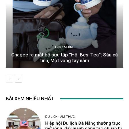
GÓC NHÌN
Chagee ra mắt bộ sưu tập “Hội Bes-Tea”: Sáu cá
tính, Một vòng tay nắm
BÀI XEM NHIỀU NHẤT
DU LỊCH - ẨM THỰC
Hiệp hội Du lịch Đà Nẵng thường trực
mở rộng, đẩy mạnh công tác chuẩn bị