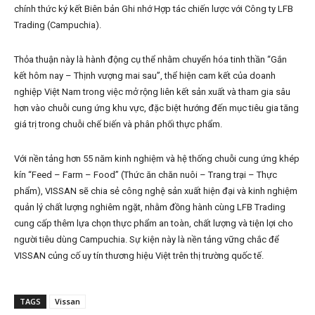
chính thức ký kết Biên bản Ghi nhớ Hợp tác chiến lược với Công ty LFB
Trading (Campuchia).
Thỏa thuận này là hành động cụ thể nhằm chuyển hóa tinh thần “Gắn
kết hôm nay – Thịnh vượng mai sau”, thể hiện cam kết của doanh
nghiệp Việt Nam trong việc mở rộng liên kết sản xuất và tham gia sâu
hơn vào chuỗi cung ứng khu vực, đặc biệt hướng đến mục tiêu gia tăng
giá trị trong chuỗi chế biến và phân phối thực phẩm.
Với nền tảng hơn 55 năm kinh nghiệm và hệ thống chuỗi cung ứng khép
kín “Feed – Farm – Food” (Thức ăn chăn nuôi – Trang trại – Thực
phẩm), VISSAN sẽ chia sẻ công nghệ sản xuất hiện đại và kinh nghiệm
quản lý chất lượng nghiêm ngặt, nhằm đồng hành cùng LFB Trading
cung cấp thêm lựa chọn thực phẩm an toàn, chất lượng và tiện lợi cho
người tiêu dùng Campuchia. Sự kiện này là nền tảng vững chắc để
VISSAN củng cố uy tín thương hiệu Việt trên thị trường quốc tế.
TAGS
Vissan