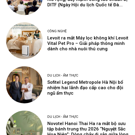
DITF (Ngày Hội du lịch Quốc tế Đà...
CÔNG NGHỆ
Levoit ra mắt Máy lọc không khí Levoit
Vital Pet Pro – Giải pháp thông minh
dành cho nhà nuôi thú cưng
DU LỊCH - ẨM THỰC
Sofitel Legend Metropole Hà Nội bổ
nhiệm hai lãnh đạo cấp cao cho đội
ngũ ẩm thực
DU LỊCH - ẨM THỰC
Novotel Hanoi Thai Ha ra mắt bộ sưu
tập bánh trung thu 2026 “Nguyệt Sắc
Hoa Niên”: Dòng chảy di sản giữa lòng