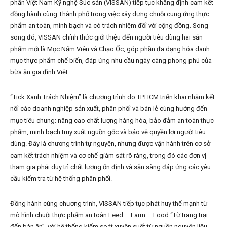
phần Việt Nam Kỹ nghệ Súc sản (VISSAN) tiếp tục khẳng định cam kết
đồng hành cùng Thành phố trong việc xây dựng chuỗi cung ứng thực
phẩm an toàn, minh bạch và có trách nhiệm đối với cộng đồng. Song
song đó, VISSAN chính thức giới thiệu đến người tiêu dùng hai sản
phẩm mới là Mọc Nấm Viên và Chạo Ốc, góp phần đa dạng hóa danh
mục thực phẩm chế biến, đáp ứng nhu cầu ngày càng phong phú của
bữa ăn gia đình Việt.
“Tick Xanh Trách Nhiệm” là chương trình do TP.HCM triển khai nhằm kết
nối các doanh nghiệp sản xuất, phân phối và bán lẻ cùng hướng đến
mục tiêu chung: nâng cao chất lượng hàng hóa, bảo đảm an toàn thực
phẩm, minh bạch truy xuất nguồn gốc và bảo vệ quyền lợi người tiêu
dùng. Đây là chương trình tự nguyện, nhưng được vận hành trên cơ sở
cam kết trách nhiệm và cơ chế giám sát rõ ràng, trong đó các đơn vị
tham gia phải duy trì chất lượng ổn định và sẵn sàng đáp ứng các yêu
cầu kiểm tra từ hệ thống phân phối.
Đồng hành cùng chương trình, VISSAN tiếp tục phát huy thế mạnh từ
mô hình chuỗi thực phẩm an toàn Feed – Farm – Food “Từ trang trại
đến bàn ăn”, với hệ thống kiểm soát xuyên suốt từ nguồn nguyên liệu,