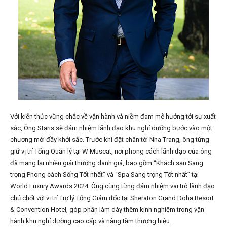
Với kiến thức vững chắc về vận hành và niềm đam mê hướng tới sự xuất
sắc, Ông Staris sẽ đảm nhiệm lãnh đạo khu nghỉ dưỡng bước vào một
chương mới đầy khởi sắc. Trước khi đặt chân tới Nha Trang, ông từng
giữ vị trí Tổng Quản lý tại W Muscat, nơi phong cách lãnh đạo của ông
đã mang lại nhiều giải thưởng danh giá, bao gồm “Khách sạn Sang
trọng Phong cách Sống Tốt nhất” và “Spa Sang trọng Tốt nhất” tại
World Luxury Awards 2024. Ông cũng từng đảm nhiệm vai trò lãnh đạo
chủ chốt với vị trí Trợ lý Tổng Giám đốc tại Sheraton Grand Doha Resort
& Convention Hotel, góp phần làm dày thêm kinh nghiệm trong vận
hành khu nghỉ dưỡng cao cấp và nâng tầm thương hiệu.