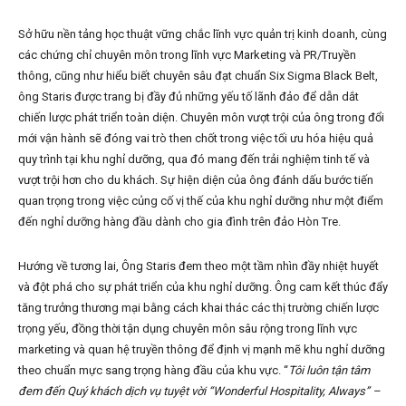
Sở hữu nền tảng học thuật vững chắc lĩnh vực quản trị kinh doanh, cùng
các chứng chỉ chuyên môn trong lĩnh vực Marketing và PR/Truyền
thông, cũng như hiểu biết chuyên sâu đạt chuẩn Six Sigma Black Belt,
ông Staris được trang bị đầy đủ những yếu tố lãnh đảo để dẫn dắt
chiến lược phát triển toàn diện. Chuyên môn vượt trội của ông trong đổi
mới vận hành sẽ đóng vai trò then chốt trong việc tối ưu hóa hiệu quả
quy trình tại khu nghỉ dưỡng, qua đó mang đến trải nghiệm tinh tế và
vượt trội hơn cho du khách. Sự hiện diện của ông đánh dấu bước tiến
quan trọng trong việc củng cố vị thế của khu nghỉ dưỡng như một điểm
đến nghỉ dưỡng hàng đầu dành cho gia đình trên đảo Hòn Tre.
Hướng về tương lai, Ông Staris đem theo một tầm nhìn đầy nhiệt huyết
và đột phá cho sự phát triển của khu nghỉ dưỡng. Ông cam kết thúc đẩy
tăng trưởng thương mại bằng cách khai thác các thị trường chiến lược
trọng yếu, đồng thời tận dụng chuyên môn sâu rộng trong lĩnh vực
marketing và quan hệ truyền thông để định vị mạnh mẽ khu nghỉ dưỡng
theo chuẩn mực sang trọng hàng đầu của khu vực. “
Tôi luôn tận tâm
đem đến Quý khách dịch vụ tuyệt vời “Wonderful Hospitality, Always” –