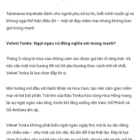
Tubéreuse Impériale dành cho người phụ nữ tự tin, biết mình muốn gì và
không ngại thể hiện điều đó – một vẻ đẹp mềm mại nhưng không bao
giờ mong manh.
Velvet Tonka: Ngọt ngào có đồng nghĩa với mong manh?
Tháng 3 cũng là mùa của những cảm xúc được gọi tên rõ ràng hơn. Và
nếu cần một mùi hương để nói lời yêu thương theo cách tinh tế nhất,
Velvet Tonka là lựa chọn đầy thi vị.
Mùi hương mở đầu với Hạnh Nhân và Hoa Cam, tạo nên cảm giác mềm
mại và hơi bột phấn. Trái tim của Đậu Tonka hòa cùng Hoa Hồng mang
lại sự ngọt ngào sâu lắng, trước khi lắng xuống nền Vani, Hổ Phách và
Gỗ Ambery ấm áp.
Velvet Tonka không phải kiểu ngọt ngào ngây thơ, mà là sự dịu dàng
có chiều sâu – như một cái ôm dài, đủ ấm để ở lại thật lâu. Đây là lựa
chọn lý tưởng cho người phụ nữ yêu sự nữ tính, nhưng vẫn muốn giữ lại