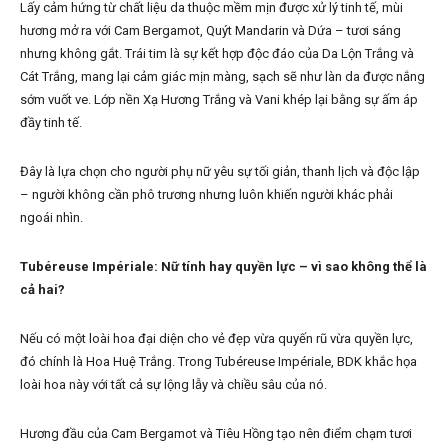
Lấy cảm hứng từ chất liệu da thuộc mềm mịn được xử lý tinh tế, mùi
hương mở ra với Cam Bergamot, Quýt Mandarin và Dứa – tươi sáng
nhưng không gắt. Trái tim là sự kết hợp độc đáo của Da Lộn Trắng và
Cát Trắng, mang lại cảm giác mịn màng, sạch sẽ như làn da được nắng
sớm vuốt ve. Lớp nền Xạ Hương Trắng và Vani khép lại bằng sự ấm áp
đầy tinh tế.
Đây là lựa chọn cho người phụ nữ yêu sự tối giản, thanh lịch và độc lập
– người không cần phô trương nhưng luôn khiến người khác phải
ngoái nhìn.
Tubéreuse Impériale: Nữ tính hay quyền lực – vì sao không thể là
cả hai?
Nếu có một loài hoa đại diện cho vẻ đẹp vừa quyến rũ vừa quyền lực,
đó chính là Hoa Huệ Trắng. Trong Tubéreuse Impériale, BDK khắc họa
loài hoa này với tất cả sự lộng lẫy và chiều sâu của nó.
Hương đầu của Cam Bergamot và Tiêu Hồng tạo nên điểm chạm tươi