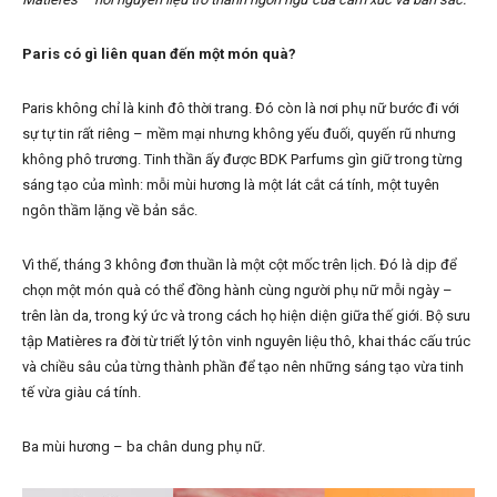
Paris có gì liên quan đến một món quà?
Paris không chỉ là kinh đô thời trang. Đó còn là nơi phụ nữ bước đi với
sự tự tin rất riêng – mềm mại nhưng không yếu đuối, quyến rũ nhưng
không phô trương. Tinh thần ấy được BDK Parfums gìn giữ trong từng
sáng tạo của mình: mỗi mùi hương là một lát cắt cá tính, một tuyên
ngôn thầm lặng về bản sắc.
Vì thế, tháng 3 không đơn thuần là một cột mốc trên lịch. Đó là dịp để
chọn một món quà có thể đồng hành cùng người phụ nữ mỗi ngày –
trên làn da, trong ký ức và trong cách họ hiện diện giữa thế giới. Bộ sưu
tập Matières ra đời từ triết lý tôn vinh nguyên liệu thô, khai thác cấu trúc
và chiều sâu của từng thành phần để tạo nên những sáng tạo vừa tinh
tế vừa giàu cá tính.
Ba mùi hương – ba chân dung phụ nữ.