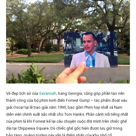
Vẻ đẹp lịch sử của
Savannah
, bang Georgia, cũng góp phần tạo nên
thành công của bộ phim kinh điển Forrest Gump – tác phẩm đoạt sáu
giải Oscar tại lễ trao giải năm 1995, bao gồm Phim hay nhất và Nam
diễn viên chính xuất sắc nhất cho Tom Hanks. Phân cảnh nổi tiếng nhất
của phim là khi Forrest kể lại câu chuyện cuộc đời mình trên chiếc ghế
dài tại Chippewa Square. Dù chiếc ghế gốc hiện được lưu giữ trong
bảo tàng, quảng trường này vẫn là điểm nhấn của khu phố cổ