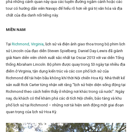
phá những cảnh quan này qua các tuyến đường ngắm cảnh hoặc các
tour có hướng dẫn viên Navajo để hiểu rõ hơn về giá trị văn hóa và địa
chất của địa danh nổi tiếng này.
MIỀN NAM
Tại
Richmond, Virginia
, lịch sử và điện ảnh giao thoa trong bộ phim lịch
sử Lincoln của đạo diễn Steven Spielberg. Daniel Day‑Lewis đã giành
giải Nam diễn viên chính xuất sắc nhất tại Oscar 2013 với vai diễn Tổng
thống Abraham Lincoln. Bộ phim được quay trong 53 ngày tại nhiều địa
điểm ở Virginia, tận dụng kiến trúc và các con phố lịch sử của
Richmond để tái hiện bầu không khí thời Nội chiến Hoa Kỳ. Nhà thiết kế
sản xuất Rick Carter từng nhận xét rằng “lịch sử hiện diện sống động tại
Richmond theo cách hiếm thấy ở những nơi khác trong cả nước”. Ngày
nay, du khách có thể khám phá các di tích Nội chiến, bảo tàng và khu
phố lịch sử tại Richmond – những nơi tái hiện sinh động một giai đoạn
quan trọng của lịch sử Hoa Kỳ.