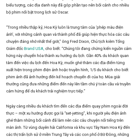
biểu tượng, các địa danh này đã góp phần tạo nên bối cảnh cho nhiều
bộ phim nổi bật trong lịch sử Oscar.
“Trong nhiều thập kỷ, Hoa Kỳ luôn là trung tâm của ‘phép màu điện
ảnh’, với những cảnh quan và thành phố đã giúp hiện thực hóa các câu
chuyện đáng nhớ nhất thế giới,” ông Fred Dixon, Chủ tịch kiêm Tổng
Giám đốc
Brand USA,
cho biết. “Chúng tôi đang chứng kiến nguồn cảm
hứng này chuyển hóa thành xu hướng du lịch. Gần 40% du khách quan
tâm đến việc du lịch đến Hoa Kỳ, muốn ghé thăm các địa điểm từng
xuất hiện trong phim điện ảnh hoặc truyền hình, 1/5 du khách cho biết
phim ảnh đã ảnh hưởng đến kế hoạch chuyến đi của họ. Mùa giải
thưởng cũng đưa những điểm đến này lên tầm chú ý toàn cầu và truyền
cảm hứng để du khách trải nghiệm trực tiếp.”
Ngày càng nhiều du khách tìm đến các địa điểm quay phim ngoài đời
thực – một xu hướng được gọi là “set‑jetting”, khi người yêu điện ảnh
ghé thăm những bối cảnh đã làm nên các câu chuyện nổi tiếng trên
màn ảnh. Từ vùng duyên hải California và khu vực Tây Nam Hoa Kỳ đến
các thị trấn lịch sử ở miền Trung Tây và các con phố ở Bờ Đông, những