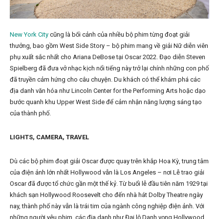
New York City
cũng là bối cảnh của nhiều bộ phim từng đoạt giải
thưởng, bao gồm West Side Story – bộ phim mang về giải Nữ diễn viên
phụ xuất sắc nhất cho Ariana DeBose tại Oscar 2022. Đạo diễn Steven
Spielberg đã đưa vở nhạc kịch nổi tiếng này trở lại chính những con phố
đã truyền cảm hứng cho câu chuyện. Du khách có thể khám phá các
địa danh văn hóa như Lincoln Center for the Performing Arts hoặc dạo
bước quanh khu Upper West Side để cảm nhận năng lượng sáng tạo
của thành phố.
LIGHTS, CAMERA, TRAVEL
Dù các bộ phim đoạt giải Oscar được quay trên khắp Hoa Kỳ, trung tâm
của điện ảnh lớn nhất Hollywood vẫn là Los Angeles – nơi Lễ trao giải
Oscar đã được tổ chức gần một thế kỷ. Từ buổi lễ đầu tiên năm 1929 tại
khách sạn Hollywood Roosevelt cho đến nhà hát Dolby Theatre ngày
nay, thành phố này vẫn là trái tim của ngành công nghiệp điện ảnh. Với
những người yêu phim, các địa danh như Đại lộ Danh vọng Hollywood