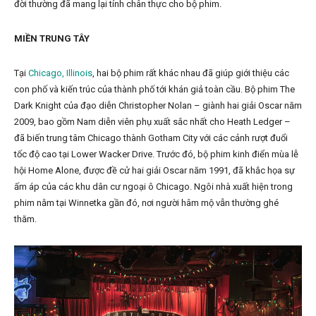
đời thường đã mang lại tính chân thực cho bộ phim.
MIỀN TRUNG TÂY
Tại
Chicago, Illinois
, hai bộ phim rất khác nhau đã giúp giới thiệu các
con phố và kiến trúc của thành phố tới khán giả toàn cầu. Bộ phim The
Dark Knight của đạo diễn Christopher Nolan – giành hai giải Oscar năm
2009, bao gồm Nam diễn viên phụ xuất sắc nhất cho Heath Ledger –
đã biến trung tâm Chicago thành Gotham City với các cảnh rượt đuổi
tốc độ cao tại Lower Wacker Drive. Trước đó, bộ phim kinh điển mùa lễ
hội Home Alone, được đề cử hai giải Oscar năm 1991, đã khắc họa sự
ấm áp của các khu dân cư ngoại ô Chicago. Ngôi nhà xuất hiện trong
phim nằm tại Winnetka gần đó, nơi người hâm mộ vẫn thường ghé
thăm.