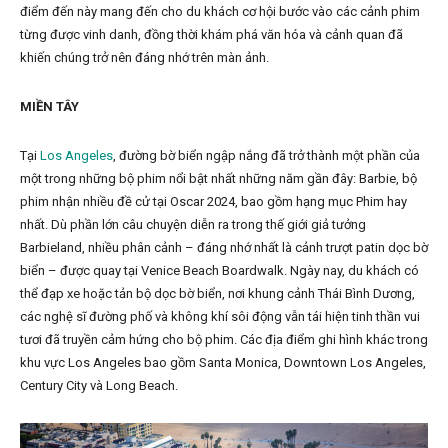
điểm đến này mang đến cho du khách cơ hội bước vào các cảnh phim
từng được vinh danh, đồng thời khám phá văn hóa và cảnh quan đã
khiến chúng trở nên đáng nhớ trên màn ảnh.
MIỀN TÂY
Tại
Los Angeles
, đường bờ biển ngập nắng đã trở thành một phần của
một trong những bộ phim nổi bật nhất những năm gần đây: Barbie, bộ
phim nhận nhiều đề cử tại Oscar 2024, bao gồm hạng mục Phim hay
nhất. Dù phần lớn câu chuyện diễn ra trong thế giới giả tưởng
Barbieland, nhiều phân cảnh – đáng nhớ nhất là cảnh trượt patin dọc bờ
biển – được quay tại Venice Beach Boardwalk. Ngày nay, du khách có
thể đạp xe hoặc tản bộ dọc bờ biển, nơi khung cảnh Thái Bình Dương,
các nghệ sĩ đường phố và không khí sôi động vẫn tái hiện tinh thần vui
tươi đã truyền cảm hứng cho bộ phim. Các địa điểm ghi hình khác trong
khu vực Los Angeles bao gồm Santa Monica, Downtown Los Angeles,
Century City và Long Beach.