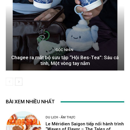
GÓC NHÌN
Chagee ra mắt bộ sưu tập “Hội Bes-Tea”: Sáu cá
tính, Một vòng tay nắm
BÀI XEM NHIỀU NHẤT
DU LỊCH - ẨM THỰC
Le Méridien Saigon tiếp nối hành trình
“Waves of Flavor – The Tales of