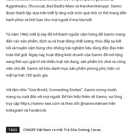
Aggretsuko, Chococat, Bad Badtz-Maru và Kerokerokeroppi. Sanrio
được thành lập dựa trên triết lý rằng một món quà nhỏ có thể mang đến
hạnh phúc và tình bạn cho mọi người ở mọi lứa tuổi.
Từ năm 1960, triết lý này đã trở thành nguồn cảm hứng để Sanrio mang
đến các sản phẩm, dịch vụ và hoạt động chất lượng, thúc đẩy sự kết
nối và truyền cảm hứng cho những trải nghiệm tiêu dùng độc đáo trên
toàn thế giới. Ngày nay, hoạt động kinh doanh của Sanrio đã mở rộng
sang lĩnh vực giải trí với nhiều loạt nội dung, sản phẩm trò chơi và công
viên chủ đề. Sanrio sở hữu danh mục sản phẩm phong phú, hiện có
mặt tại hơn 130 quốc gia.
Với tầm nhìn “One World, Connecting Smiles”, Sanrio mong muốn
mang nụ cười đến với mọi người. Để tìm hiểu thêm về Sanrio, vui lòng
truy cập https://sanrio-sea.com và theo dõi @sanriovietnam trên
Instagram và Facebook.
TAGS
CHAGEE Việt Nam ra mắt Trà Sữa Oolong Cacao