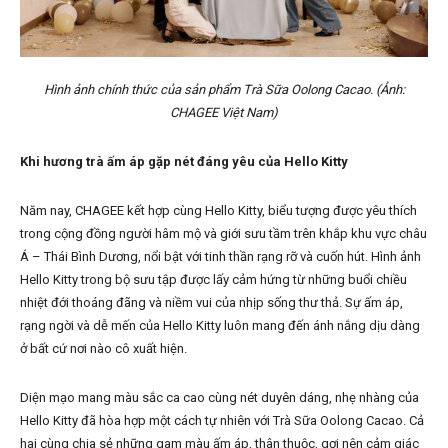
Hình ảnh chính thức của sản phẩm Trà Sữa Oolong Cacao. (Ảnh:
CHAGEE Việt Nam)
Khi hương trà ấm áp gặp nét đáng yêu của Hello Kitty
Năm nay, CHAGEE kết hợp cùng Hello Kitty, biểu tượng được yêu thích
trong cộng đồng người hâm mộ và giới sưu tầm trên khắp khu vực châu
Á – Thái Bình Dương, nổi bật với tinh thần rạng rỡ và cuốn hút. Hình ảnh
Hello Kitty trong bộ sưu tập được lấy cảm hứng từ những buổi chiều
nhiệt đới thoáng đãng và niềm vui của nhịp sống thư thả. Sự ấm áp,
rạng ngời và dễ mến của Hello Kitty luôn mang đến ánh nắng dịu dàng
ở bất cứ nơi nào cô xuất hiện.
Diện mạo mang màu sắc ca cao cùng nét duyên dáng, nhẹ nhàng của
Hello Kitty đã hòa hợp một cách tự nhiên với Trà Sữa Oolong Cacao. Cả
hai cùng chia sẻ những gam màu ấm áp, thân thuộc, gợi nên cảm giác