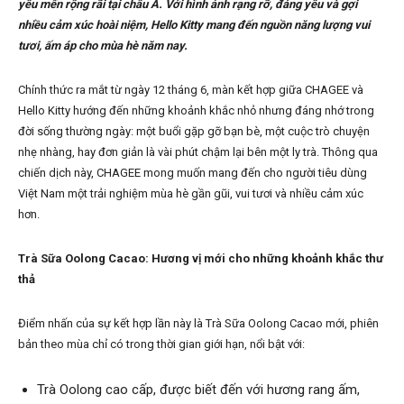
yêu mến rộng rãi tại châu Á. Với hình ảnh rạng rỡ, đáng yêu và gợi
nhiều cảm xúc hoài niệm, Hello Kitty mang đến nguồn năng lượng vui
tươi, ấm áp cho mùa hè năm nay.
Chính thức ra mắt từ ngày 12 tháng 6, màn kết hợp giữa CHAGEE và
Hello Kitty hướng đến những khoảnh khắc nhỏ nhưng đáng nhớ trong
đời sống thường ngày: một buổi gặp gỡ bạn bè, một cuộc trò chuyện
nhẹ nhàng, hay đơn giản là vài phút chậm lại bên một ly trà. Thông qua
chiến dịch này, CHAGEE mong muốn mang đến cho người tiêu dùng
Việt Nam một trải nghiệm mùa hè gần gũi, vui tươi và nhiều cảm xúc
hơn.
Trà Sữa Oolong Cacao: Hương vị mới cho những khoảnh khắc thư
thả
Điểm nhấn của sự kết hợp lần này là Trà Sữa Oolong Cacao mới, phiên
bản theo mùa chỉ có trong thời gian giới hạn, nổi bật với:
Trà Oolong cao cấp, được biết đến với hương rang ấm,