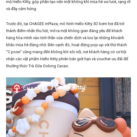
mộ Hello Kitty, góp phần tạo nên một không khí mùa hè vui tươi, rạng rỡ
và đầy cảm hứng.
Trước đó, tại CHAGEE mPlaza, mô hình Hello Kitty 3D bơm hơi đã trở
thành điểm nhấn thu hút, mở ra một không gian đáng yêu để khách
hàng hòa mình vào tinh thần của chiến dịch và lưu lại những khoảnh
khắc mùa hè đáng nhớ. Bên cạnh đó, hoạt động pop-up với thử thách
“C pose” cũng mang đến không khí sôi nổi, nơi khách hàng có cơ hội
nhận các vật phẩm Hello Kitty phiên bản giới hạn và voucher ưu đãi để
thưởng thức Trà Sữa Oolong Cacao.