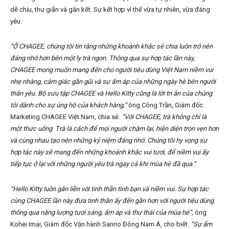
dễ chịu, thư giãn và gắn kết. Sự kết hợp vì thế vừa tự nhiên, vừa đáng
yêu.
“Ở CHAGEE, chúng tôi tin rằng những khoảnh khắc sẻ chia luôn trở nên
đáng nhớ hơn bên một ly trà ngon. Thông qua sự hợp tác lần này,
CHAGEE mong muốn mang đến cho người tiêu dùng Việt Nam niềm vui
nhẹ nhàng, cảm giác gần gũi và sự ấm áp của những ngày hè bên người
thân yêu. Bộ sưu tập CHAGEE và Hello Kitty cũng là lời tri ân của chúng
tôi dành cho sự ủng hộ của khách hàng,”
ông Công Trần, Giám đốc
Marketing CHAGEE Việt Nam, chia sẻ.
“Với CHAGEE, trà không chỉ là
một thức uống. Trà là cách để mọi người chậm lại, hiện diện trọn vẹn hơn
và cùng nhau tạo nên những kỷ niệm đáng nhớ. Chúng tôi hy vọng sự
hợp tác này sẽ mang đến những khoảnh khắc vui tươi, để niềm vui ấy
tiếp tục ở lại với những người yêu trà ngay cả khi mùa hè đã qua.”
“Hello Kitty luôn gắn liền với tinh thần tình bạn và niềm vui. Sự hợp tác
cùng CHAGEE lần này đưa tinh thần ấy đến gần hơn với người tiêu dùng
thông qua năng lượng tươi sáng, ấm áp và thư thái của mùa hè”,
ông
Kohei Imai, Giám đốc Vận hành Sanrio Đông Nam Á, cho biết.
“Sự ấm