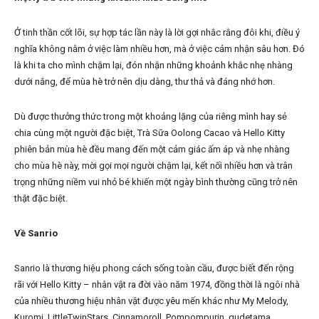
Ở tinh thần cốt lõi, sự hợp tác lần này là lời gợi nhắc rằng đôi khi, điều ý
nghĩa không nằm ở việc làm nhiều hơn, mà ở việc cảm nhận sâu hơn. Đó
là khi ta cho mình chậm lại, đón nhận những khoảnh khắc nhẹ nhàng
dưới nắng, để mùa hè trở nên dịu dàng, thư thả và đáng nhớ hơn.
Dù được thưởng thức trong một khoảng lặng của riêng mình hay sẻ
chia cùng một người đặc biệt, Trà Sữa Oolong Cacao và Hello Kitty
phiên bản mùa hè đều mang đến một cảm giác ấm áp và nhẹ nhàng
cho mùa hè này, mời gọi mọi người chậm lại, kết nối nhiều hơn và trân
trọng những niềm vui nhỏ bé khiến một ngày bình thường cũng trở nên
thật đặc biệt.
Về Sanrio
Sanrio là thương hiệu phong cách sống toàn cầu, được biết đến rộng
rãi với Hello Kitty – nhân vật ra đời vào năm 1974, đồng thời là ngôi nhà
của nhiều thương hiệu nhân vật được yêu mến khác như My Melody,
Kuromi, LittleTwinStars, Cinnamoroll, Pompompurin, gudetama,