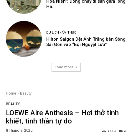
Hoa Niên”: Dòng chảy di sản giữa lòng
Hà...
DU LỊCH - ẨM THỰC
Hilton Saigon Dệt Ánh Trăng bên Sông
Sài Gòn vào “Bội Nguyệt Lưu”
Load more