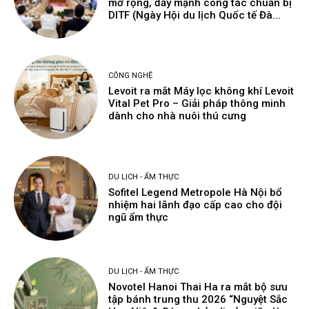
mở rộng, đẩy mạnh công tác chuẩn bị
DITF (Ngày Hội du lịch Quốc tế Đà...
CÔNG NGHỆ
Levoit ra mắt Máy lọc không khí Levoit
Vital Pet Pro – Giải pháp thông minh
dành cho nhà nuôi thú cưng
DU LỊCH - ẨM THỰC
Sofitel Legend Metropole Hà Nội bổ
nhiệm hai lãnh đạo cấp cao cho đội
ngũ ẩm thực
DU LỊCH - ẨM THỰC
Novotel Hanoi Thai Ha ra mắt bộ sưu
tập bánh trung thu 2026 “Nguyệt Sắc