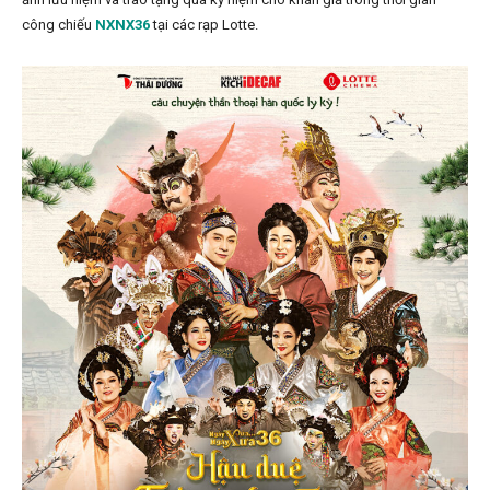
công chiếu
NXNX36
tại các rạp Lotte.