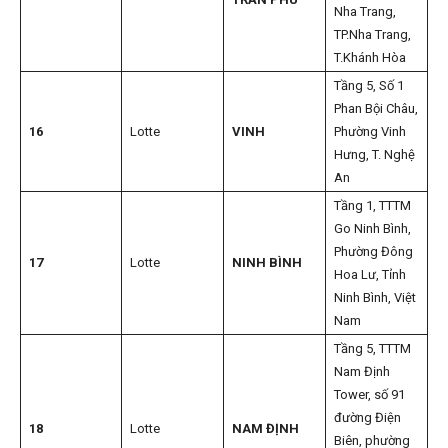
Nha Trang,
TP.Nha Trang,
T.Khánh Hòa
Tầng 5, Số 1
Phan Bội Châu,
16
Lotte
VINH
Phường Vinh
Hưng, T. Nghệ
An
Tầng 1, TTTM
Go Ninh Bình,
Phường Đông
17
Lotte
NINH BÌNH
Hoa Lư, Tỉnh
Ninh Bình, Việt
Nam
Tầng 5, TTTM
Nam Định
Tower, số 91
đường Điện
18
Lotte
NAM ĐỊNH
Biên, phường