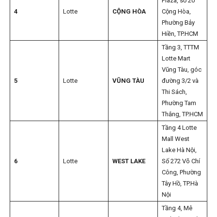
Plaza, số 20
4
Lotte
CỘNG HÒA
Cộng Hòa,
Phường Bảy
Hiền, TP.HCM
Tầng 3, TTTM
Lotte Mart
Vũng Tàu, góc
5
Lotte
VŨNG TÀU
đường 3/2 và
Thi Sách,
Phường Tam
Thắng, TP.HCM
Tầng 4 Lotte
Mall West
Lake Hà Nội,
6
Lotte
WEST LAKE
Số 272 Võ Chí
Công, Phường
Tây Hồ, TP.Hà
Nội
Tầng 4, Mê