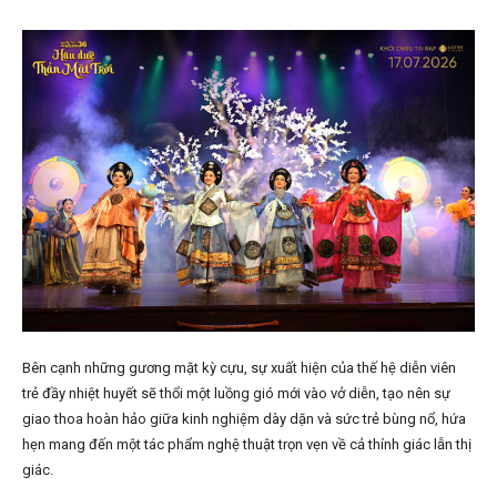
Bên cạnh những gương mặt kỳ cựu, sự xuất hiện của thế hệ diễn viên
trẻ đầy nhiệt huyết sẽ thổi một luồng gió mới vào vở diễn, tạo nên sự
giao thoa hoàn hảo giữa kinh nghiệm dày dặn và sức trẻ bùng nổ, hứa
hẹn mang đến một tác phẩm nghệ thuật trọn vẹn về cả thính giác lẫn thị
giác.