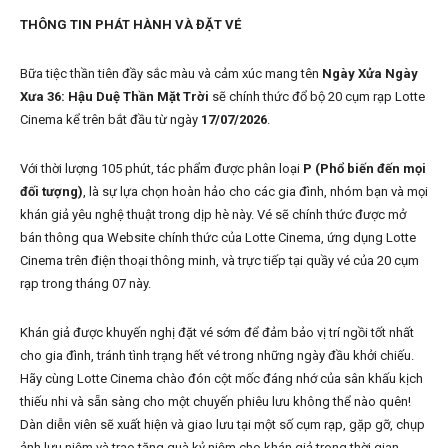
THÔNG TIN PHÁT HÀNH VÀ ĐẶT VÉ
Bữa tiệc thần tiên đầy sắc màu và cảm xúc mang tên
Ngày Xửa Ngày
Xưa 36: Hậu Duệ Thần Mặt Trời
sẽ chính thức đổ bộ 20 cụm rạp Lotte
Cinema kể trên bắt đầu từ ngày
17/07/2026
.
Với thời lượng 105 phút, tác phẩm được phân loại
P (Phổ biến đến mọi
đối tượng)
, là sự lựa chọn hoàn hảo cho các gia đình, nhóm bạn và mọi
khán giả yêu nghệ thuật trong dịp hè này. Vé sẽ chính thức được mở
bán thông qua Website chính thức của Lotte Cinema, ứng dụng Lotte
Cinema trên điện thoại thông minh, và trực tiếp tại quầy vé của 20 cụm
rạp trong tháng 07 này.
Khán giả được khuyến nghị đặt vé sớm để đảm bảo vị trí ngồi tốt nhất
cho gia đình, tránh tình trạng hết vé trong những ngày đầu khởi chiếu.
Hãy cùng Lotte Cinema chào đón cột mốc đáng nhớ của sân khấu kịch
thiếu nhi và sẵn sàng cho một chuyến phiêu lưu không thể nào quên!
Dàn diễn viên sẽ xuất hiện và giao lưu tại một số cụm rạp, gặp gỡ, chụp
ảnh lưu niệm và trao tặng quà kỷ niệm cho khán giả trong thời gian