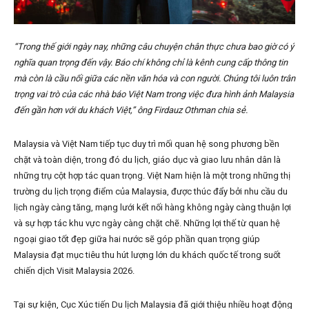
“Trong thế giới ngày nay, những câu chuyện chân thực chưa bao giờ có ý
nghĩa quan trọng đến vậy. Báo chí không chỉ là kênh cung cấp thông tin
mà còn là cầu nối giữa các nền văn hóa và con người. Chúng tôi luôn trân
trọng vai trò của các nhà báo Việt Nam trong việc đưa hình ảnh Malaysia
đến gần hơn với du khách Việt,” ông Firdauz Othman chia sẻ.
Malaysia và Việt Nam tiếp tục duy trì mối quan hệ song phương bền
chặt và toàn diện, trong đó du lịch, giáo dục và giao lưu nhân dân là
những trụ cột hợp tác quan trọng. Việt Nam hiện là một trong những thị
trường du lịch trọng điểm của Malaysia, được thúc đẩy bởi nhu cầu du
lịch ngày càng tăng, mạng lưới kết nối hàng không ngày càng thuận lợi
và sự hợp tác khu vực ngày càng chặt chẽ. Những lợi thế từ quan hệ
ngoại giao tốt đẹp giữa hai nước sẽ góp phần quan trọng giúp
Malaysia đạt mục tiêu thu hút lượng lớn du khách quốc tế trong suốt
chiến dịch Visit Malaysia 2026.
Tại sự kiện, Cục Xúc tiến Du lịch Malaysia đã giới thiệu nhiều hoạt động