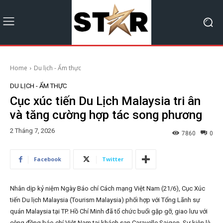
Home
Du lịch - Ẩm thực
DU LỊCH - ẨM THỰC
Cục xúc tiến Du Lịch Malaysia tri ân
và tăng cường hợp tác song phương
2 Tháng 7, 2026
7860
0
Facebook
Twitter
Nhân dịp kỷ niệm Ngày Báo chí Cách mạng Việt Nam (21/6), Cục Xúc
tiến Du lịch Malaysia (Tourism Malaysia) phối hợp với Tổng Lãnh sự
quán Malaysia tại TP. Hồ Chí Minh đã tổ chức buổi gặp gỡ, giao lưu với
cộng đồng báo chí Việt Nam tại khách sạn Caravelle Saigon. Sự kiện là