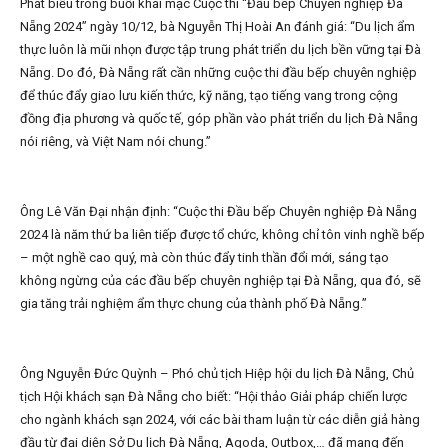
Phát biểu trong buổi khai mạc Cuộc thi “Đầu bếp Chuyên nghiệp Đà
Nẵng 2024” ngày 10/12, bà Nguyễn Thị Hoài An đánh giá: “Du lịch ẩm
thực luôn là mũi nhọn được tập trung phát triển du lịch bền vững tại Đà
Nẵng. Do đó, Đà Nẵng rất cần những cuộc thi đầu bếp chuyên nghiệp
để thúc đẩy giao lưu kiến thức, kỹ năng, tạo tiếng vang trong cộng
đồng địa phương và quốc tế, góp phần vào phát triển du lịch Đà Nẵng
nói riêng, và Việt Nam nói chung.”
Ông Lê Văn Đại nhận định: “Cuộc thi Đầu bếp Chuyên nghiệp Đà Nẵng
2024 là năm thứ ba liên tiếp được tổ chức, không chỉ tôn vinh nghề bếp
– một nghề cao quý, mà còn thúc đẩy tinh thần đổi mới, sáng tạo
không ngừng của các đầu bếp chuyên nghiệp tại Đà Nẵng, qua đó, sẽ
gia tăng trải nghiệm ẩm thực chung của thành phố Đà Nẵng.”
Ông Nguyễn Đức Quỳnh – Phó chủ tịch Hiệp hội du lịch Đà Nẵng, Chủ
tịch Hội khách sạn Đà Nẵng cho biết: “Hội thảo Giải pháp chiến lược
cho ngành khách sạn 2024, với các bài tham luận từ các diễn giả hàng
đầu từ đại diện Sở Du lịch Đà Nẵng, Agoda, Outbox,… đã mang đến