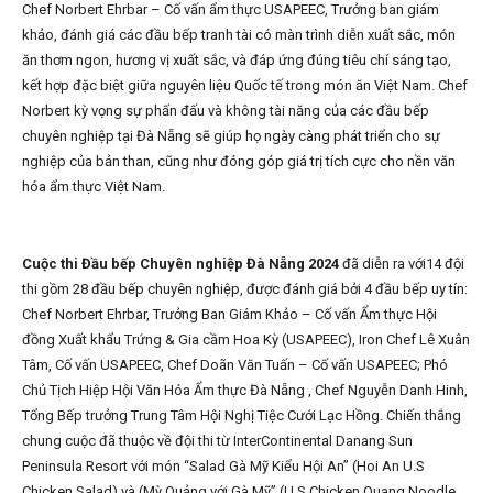
Chef Norbert Ehrbar – Cố vấn ẩm thực USAPEEC, Trưởng ban giám
khảo, đánh giá các đầu bếp tranh tài có màn trình diễn xuất sắc, món
ăn thơm ngon, hương vị xuất sắc, và đáp ứng đúng tiêu chí sáng tạo,
kết hợp đặc biệt giữa nguyên liệu Quốc tế trong món ăn Việt Nam. Chef
Norbert kỳ vọng sự phấn đấu và không tài năng của các đầu bếp
chuyên nghiệp tại Đà Nẵng sẽ giúp họ ngày càng phát triển cho sự
nghiệp của bản than, cũng như đóng góp giá trị tích cực cho nền văn
hóa ẩm thực Việt Nam.
Cuộc thi Đầu bếp Chuyên nghiệp Đà Nẵng 2024
đã diễn ra với14 đội
thi gồm 28 đầu bếp chuyên nghiệp, được đánh giá bởi 4 đầu bếp uy tín:
Chef Norbert Ehrbar, Trưởng Ban Giám Khảo – Cố vấn Ẩm thực Hội
đồng Xuất khẩu Trứng & Gia cầm Hoa Kỳ (USAPEEC), Iron Chef Lê Xuân
Tâm, Cố vấn USAPEEC, Chef Doãn Văn Tuấn – Cố vấn USAPEEC; Phó
Chủ Tịch Hiệp Hội Văn Hóa Ẩm thực Đà Nẵng , Chef Nguyễn Danh Hinh,
Tổng Bếp trưởng Trung Tâm Hội Nghị Tiệc Cưới Lạc Hồng. Chiến thắng
chung cuộc đã thuộc về đội thi từ InterContinental Danang Sun
Peninsula Resort với món “Salad Gà Mỹ Kiểu Hội An” (Hoi An U.S
Chicken Salad) và (Mỳ Quảng với Gà Mỹ” (U.S Chicken Quang Noodle.