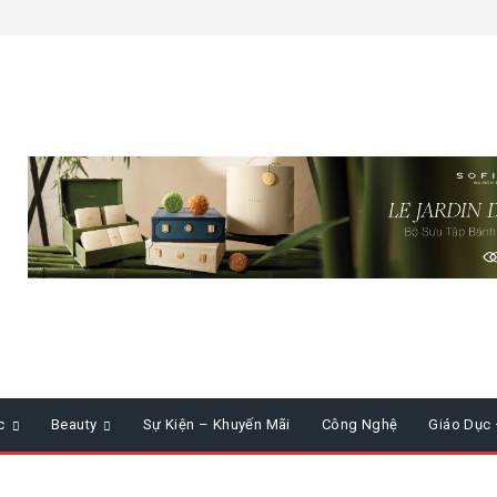
c
Beauty
Sự Kiện – Khuyến Mãi
Công Nghệ
Giáo Dục