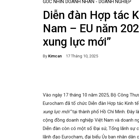
GÓC NHÌN
DOANH NHÂN - DOANH NGHIỆP
Diễn đàn Hợp tác K
Nam – EU năm 2025
xung lực mới”
By
Kimcan
17 Tháng 10, 2025
Facebook
Twitter
Pi
Vào ngày 17 tháng 10 năm 2025, Bộ Công Thươn
Eurocham đã tổ chức Diễn đàn Hợp tác Kinh t
xung lực mới”
tại thành phố Hồ Chí Minh. Đây l
cộng đồng doanh nghiệp Việt Nam và doanh ngh
Diễn đàn còn có một số Đại sứ, Tổng lãnh sự cá
lãnh đạo Eurocham, đại biểu Ủy ban nhân dân c