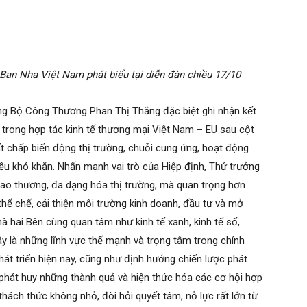
an Nha Việt Nam phát biểu tại diễn đàn chiều 17/10
ưởng Bộ Công Thương Phan Thị Thắng đặc biệt ghi nhận kết
 trong hợp tác kinh tế thương mại Việt Nam – EU sau cột
t chấp biến động thị trường, chuỗi cung ứng, hoạt động
iều khó khăn. Nhấn mạnh vai trò của Hiệp định, Thứ trưởng
ao thương, đa dạng hóa thị trường, mà quan trọng hơn
thể chế, cải thiện môi trường kinh doanh, đầu tư và mở
à hai Bên cùng quan tâm như kinh tế xanh, kinh tế số,
y là những lĩnh vực thế mạnh và trọng tâm trong chính
át triển hiện nay, cũng như định hướng chiến lược phát
để phát huy những thành quả và hiện thức hóa các cơ hội hợp
hách thức không nhỏ, đòi hỏi quyết tâm, nỗ lực rất lớn từ