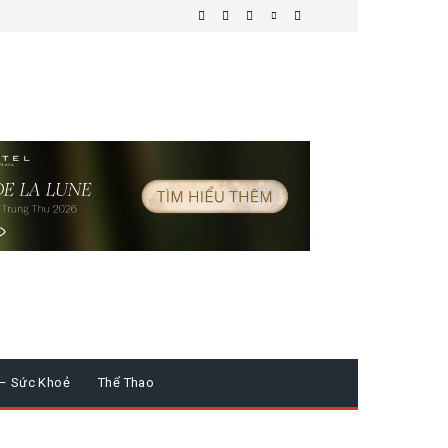
 – Sức Khoẻ
Thể Thao