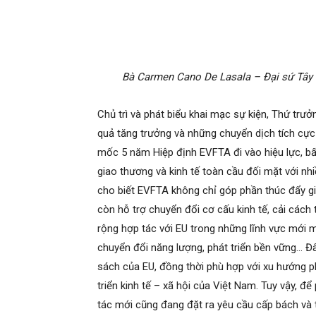
Bà Carmen Cano De Lasala – Đại sứ Tây B
Chủ trì và phát biểu khai mạc sự kiện, Thứ tr
quả tăng trưởng và những chuyển dịch tích cực
mốc 5 năm Hiệp định EVFTA đi vào hiệu lực, bấ
giao thương và kinh tế toàn cầu đối mặt với nh
cho biết EVFTA không chỉ góp phần thúc đẩy gi
còn hỗ trợ chuyển đổi cơ cấu kinh tế, cải cách 
rộng hợp tác với EU trong những lĩnh vực mới m
chuyển đổi năng lượng, phát triển bền vững… Đâ
sách của EU, đồng thời phù hợp với xu hướng ph
triển kinh tế – xã hội của Việt Nam. Tuy vậy, 
tác mới cũng đang đặt ra yêu cầu cấp bách và t