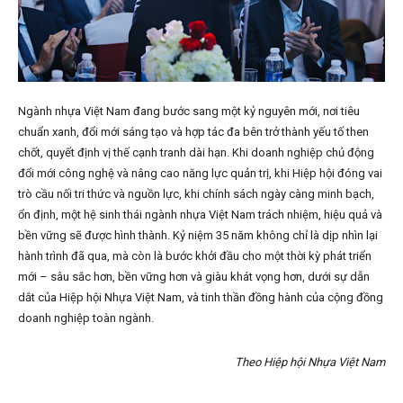
Ngành nhựa Việt Nam đang bước sang một kỷ nguyên mới, nơi tiêu
chuẩn xanh, đổi mới sáng tạo và hợp tác đa bên trở thành yếu tố then
chốt, quyết định vị thế cạnh tranh dài hạn. Khi doanh nghiệp chủ động
đổi mới công nghệ và nâng cao năng lực quản trị, khi Hiệp hội đóng vai
trò cầu nối tri thức và nguồn lực, khi chính sách ngày càng minh bạch,
ổn định, một hệ sinh thái ngành nhựa Việt Nam trách nhiệm, hiệu quả và
bền vững sẽ được hình thành. Kỷ niệm 35 năm không chỉ là dịp nhìn lại
hành trình đã qua, mà còn là bước khởi đầu cho một thời kỳ phát triển
mới – sâu sắc hơn, bền vững hơn và giàu khát vọng hơn, dưới sự dẫn
dắt của Hiệp hội Nhựa Việt Nam, và tinh thần đồng hành của cộng đồng
doanh nghiệp toàn ngành.
Theo Hiệp hội Nhựa Việt Nam