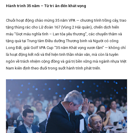
Hành trình 35 năm – Từ tri ân đến khát vọng
Chuỗi hoạt động chào mừng 35 năm VPA — chương trình trồng cây, trao
tặng thùng rác cho Lữ đoàn 167 (Vùng 2 Hải quân), chiến dịch hiến
máu “Giọt máu nghĩa tình – Lan tỏa yêu thương”, các chuyến thăm và
tặng quà tại Trung tâm Điều dưỡng Thương binh và Người có công
Long Đất, giải Golf VPA Cup “35 năm Khát vọng vươn tầm” — không chỉ
là hoạt động kết nối và thể hiện tinh thần nhân văn, mà còn là tuyên
ngôn về trách nhiệm cộng đồng và giá trị bền vững mà ngành nhựa Việt
Nam kiên định theo đuổi trong suốt hành trình phát triển.