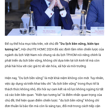
Để cụ thể hóa mục tiêu trên, với chủ đề
“Du lịch bền vững, kiến tạo
tương lai”,
Hội chợ ITE HCMC 2024 đã xác định tầm nhìn chiến lược của
ngành du lịch Việt Nam nói chung và du lịch TP.HCM nói riêng chính là
phát triển du lịch bền vững, không chỉ dựa trên lợi ích kinh tế mà còn
phải hài hòa với các giá trị về văn hóa, xã hội và môi trường.
Hiện nay, “Du lịch bền vững” là một khái niệm không còn mới. Tuy nhiên,
việc áp dụng và triển khai tiêu chí “du lịch bền vững” trong thực tế là
thách thức không nhỏ, đòi hỏi sự cam kết và nỗ lực không ngừng từ tất
cả các bên liên quan. “Kiến tạo tương lai” là điểm nhấn quan trọng của
chủ đề, thể hiện quan điểm chiến lược: “du lịch bền vững” không chỉ
đơn thuần là bảo tồn mà còn là sáng tạo, đổi mới trong cách tiếp cận