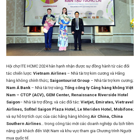
Hội chợ ITE HCMC 2024 hân hạnh nhận được sự đồng hành từ các đối
tác chiến lược:
Vietnam Airlines
– Nhà tài trợ kim cương và Hãng
hàng không chính thức
; Saigontourist Group
– Nhà tài trợ kim cương;
Nam Á Bank
– Nhà tài trợ vàng;
Tổng công ty Cảng hàng không Việt
Nam – CTCP (ACV), GEM Center, Renaissance Riverside Hotel
Saigon
– Nhà tài trợ đồng; và các đối tác:
Vietjet, Emirates, Vietravel
Airlines, Sofitel Saigon Plaza Hotel, Le Meriden Hotel, Mobifone
;
và sự hỗ trợ tích cực của các hãng hàng không
Air China, China
Southern Airlines
… trong công tác mời các doanh nghiệp du lịch tiềm
năng gửi khách đến Việt Nam và khu vực tham gia Chương trình Người
mua quốc tế.