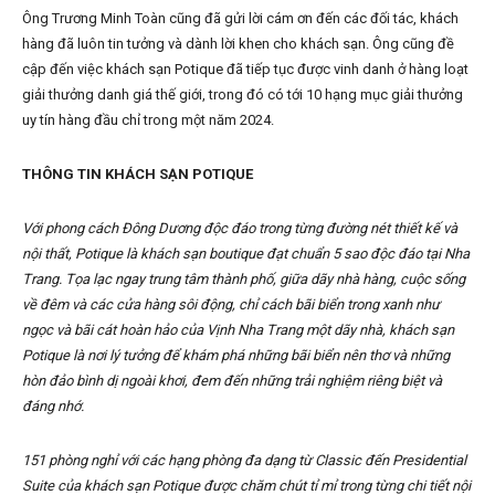
Ông Trương Minh Toàn cũng đã gửi lời cám ơn đến các đối tác, khách
hàng đã luôn tin tưởng và dành lời khen cho khách sạn. Ông cũng đề
cập đến việc khách sạn Potique đã tiếp tục được vinh danh ở hàng loạt
giải thưởng danh giá thế giới, trong đó có tới 10 hạng mục giải thưởng
uy tín hàng đầu chỉ trong một năm 2024.
THÔNG TIN KHÁCH SẠN POTIQUE
Với phong cách Đông Dương độc đáo trong từng đường nét thiết kế và
nội thất, Potique là khách sạn boutique đạt chuẩn 5 sao độc đáo tại Nha
Trang. Tọa lạc ngay trung tâm thành phố, giữa dãy nhà hàng, cuộc sống
về đêm và các cửa hàng sôi động, chỉ cách bãi biển trong xanh như
ngọc và bãi cát hoàn hảo của Vịnh Nha Trang một dãy nhà, khách sạn
Potique là nơi lý tưởng để khám phá những bãi biển nên thơ và những
hòn đảo bình dị ngoài khơi, đem đến những trải nghiệm riêng biệt và
đáng nhớ.
151 phòng nghỉ với các hạng phòng đa dạng từ Classic đến Presidential
Suite của khách sạn Potique được chăm chút tỉ mỉ trong từng chi tiết nội