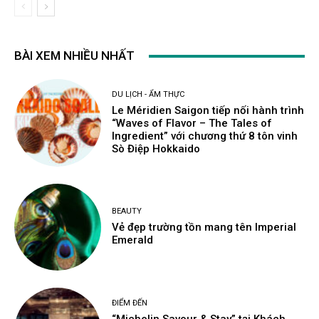
BÀI XEM NHIỀU NHẤT
DU LỊCH - ẨM THỰC
Le Méridien Saigon tiếp nối hành trình
“Waves of Flavor – The Tales of
Ingredient” với chương thứ 8 tôn vinh
Sò Điệp Hokkaido
BEAUTY
Vẻ đẹp trường tồn mang tên Imperial
Emerald
ĐIỂM ĐẾN
“Michelin Savour & Stay” tại Khách