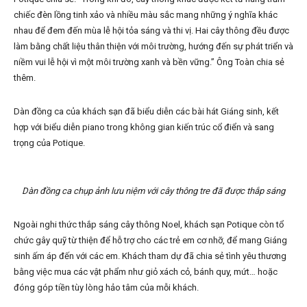
chiếc đèn lồng tinh xảo và nhiều màu sắc mang những ý nghĩa khác
nhau để đem đến mùa lễ hội tỏa sáng và thi vị. Hai cây thông đều được
làm bằng chất liệu thân thiện với môi trường, hướng đến sự phát triển và
niềm vui lễ hội vì một môi trường xanh và bền vững.” Ông Toàn chia sẻ
thêm.
Dàn đồng ca của khách sạn đã biểu diễn các bài hát Giáng sinh, kết
hợp với biểu diễn piano trong không gian kiến trúc cổ điển và sang
trọng của Potique.
Dàn đồng ca chụp ảnh lưu niệm với cây thông tre đã được thắp sáng
Ngoài nghi thức thắp sáng cây thông Noel, khách sạn Potique còn tổ
chức gây quỹ từ thiện để hỗ trợ cho các trẻ em cơ nhỡ, để mang Giáng
sinh ấm áp đến với các em. Khách tham dự đã chia sẻ tình yêu thương
bằng việc mua các vật phẩm như giỏ xách cỏ, bánh quy, mứt… hoặc
đóng góp tiền tùy lòng hảo tâm của mỗi khách.