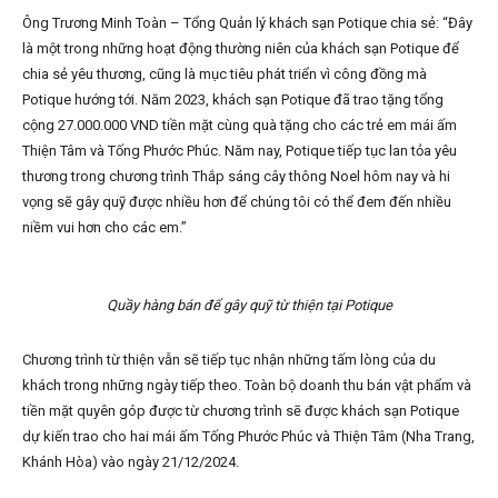
Ông Trương Minh Toàn – Tổng Quản lý khách sạn Potique chia sẻ: “Đây
là một trong những hoạt động thường niên của khách sạn Potique để
chia sẻ yêu thương, cũng là mục tiêu phát triển vì công đồng mà
Potique hướng tới. Năm 2023, khách sạn Potique đã trao tặng tổng
cộng 27.000.000 VND tiền mặt cùng quà tặng cho các trẻ em mái ấm
Thiện Tâm và Tống Phước Phúc. Năm nay, Potique tiếp tục lan tỏa yêu
thương trong chương trình Thắp sáng cây thông Noel hôm nay và hi
vọng sẽ gây quỹ được nhiều hơn để chúng tôi có thể đem đến nhiều
niềm vui hơn cho các em.”
Quầy hàng bán để gây quỹ từ thiện tại Potique
Chương trình từ thiện vẫn sẽ tiếp tục nhận những tấm lòng của du
khách trong những ngày tiếp theo. Toàn bộ doanh thu bán vật phẩm và
tiền mặt quyên góp được từ chương trình sẽ được khách sạn Potique
dự kiến trao cho hai mái ấm Tống Phước Phúc và Thiện Tâm (Nha Trang,
Khánh Hòa) vào ngày 21/12/2024.