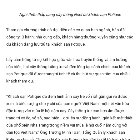
Nghi thức thắp sáng cây thông Noel tại khách sạn Potique
Tham gia chương trình có đại diện các cơ quan ban ngành, báo đài,
công ty lữ hành, nhà cung cấp, khách hàng thường xuyên cũng như các
du khách đang lưu trú tại khách sạn Potique.
Lấy cảm hứng từ sự kết hợp giữa văn hóa truyền thống và âm hưởng
của biển, hai cây thông bằng tre và đèn lồng tại sảnh chính của khách
sạn Potique đã được trang trí tinh tế và thu hút sự quan tâm của nhiều
khách tham dự.
“Khách sạn Potique đã đem hình ảnh cây tre vốn rất gần gũi và được
xem là biểu tượng cho ý chí của con người Việt Nam, một nét văn hóa
đặc trưng vào mùa lễ hội năm nay. Cây thông tre cao hơn 4m được
trang trí vỏ ốc, vỏ sò, sao biển… gợi lên sự đồng hành, gắn kết mật thiết
của phố biển Nha Trang trong niềm vui mùa lễ hội cuối năm cùng với
dân tộc Việt Nam.” Ông Trương Minh Toàn, Tổng Quản lý khách sạn
Potique chia sẻ. “Trong khi đó, cây thông khác được kết từ hàng trăm