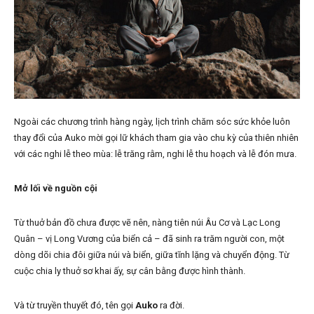
Ngoài các chương trình hàng ngày, lịch trình chăm sóc sức khỏe luôn
thay đổi của Auko mời gọi lữ khách tham gia vào chu kỳ của thiên nhiên
với các nghi lễ theo mùa: lễ trăng rằm, nghi lễ thu hoạch và lễ đón mưa.
Mở lối về nguồn cội
Từ thuở bản đồ chưa được vẽ nên, nàng tiên núi Âu Cơ và Lạc Long
Quân – vị Long Vương của biển cả – đã sinh ra trăm người con, một
dòng dõi chia đôi giữa núi và biển, giữa tĩnh lặng và chuyển động. Từ
cuộc chia ly thuở sơ khai ấy, sự cân bằng được hình thành.
Và từ truyền thuyết đó, tên gọi
Auko
ra đời.