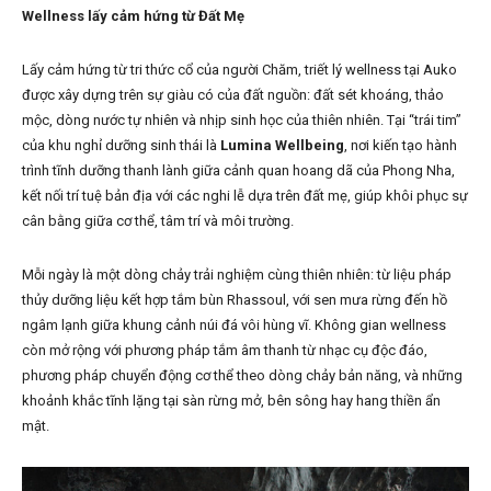
Wellness lấy cảm hứng từ Đất Mẹ
Lấy cảm hứng từ tri thức cổ của người Chăm, triết lý wellness tại Auko
được xây dựng trên sự giàu có của đất nguồn: đất sét khoáng, thảo
mộc, dòng nước tự nhiên và nhịp sinh học của thiên nhiên. Tại “trái tim”
của khu nghỉ dưỡng sinh thái là
Lumina Wellbeing
, nơi kiến tạo hành
trình tĩnh dưỡng thanh lành giữa cảnh quan hoang dã của Phong Nha,
kết nối trí tuệ bản địa với các nghi lễ dựa trên đất mẹ, giúp khôi phục sự
cân bằng giữa cơ thể, tâm trí và môi trường.
Mỗi ngày là một dòng chảy trải nghiệm cùng thiên nhiên: từ liệu pháp
thủy dưỡng liệu kết hợp tắm bùn Rhassoul, với sen mưa rừng đến hồ
ngâm lạnh giữa khung cảnh núi đá vôi hùng vĩ. Không gian wellness
còn mở rộng với phương pháp tắm âm thanh từ nhạc cụ độc đáo,
phương pháp chuyển động cơ thể theo dòng chảy bản năng, và những
khoảnh khắc tĩnh lặng tại sàn rừng mở, bên sông hay hang thiền ẩn
mật.