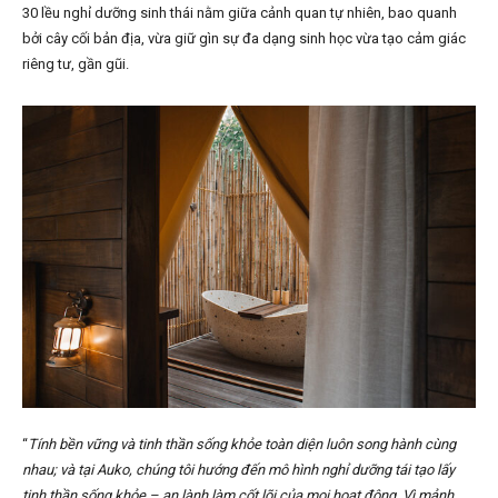
30 lều nghỉ dưỡng sinh thái nằm giữa cảnh quan tự nhiên, bao quanh
bởi cây cối bản địa, vừa giữ gìn sự đa dạng sinh học vừa tạo cảm giác
riêng tư, gần gũi.
“
Tính bền vững và tinh thần sống khỏe toàn diện luôn song hành cùng
nhau; và tại Auko, chúng tôi hướng đến mô hình nghỉ dưỡng tái tạo lấy
tinh thần sống khỏe – an lành làm cốt lõi của mọi hoạt động. Vì mảnh