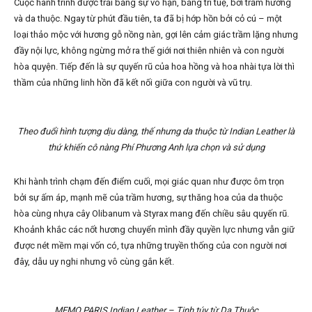
Cuộc hành trình được trải bằng sự vô hạn, bằng trí tuệ, bởi trầm hương
và da thuộc. Ngay từ phút đầu tiên, ta đã bị hớp hồn bởi cỏ cú – một
loại thảo mộc với hương gỗ nồng nàn, gợi lên cảm giác trầm lặng nhưng
đầy nội lực, không ngừng mở ra thế giới nơi thiên nhiên và con người
hòa quyện. Tiếp đến là sự quyến rũ của hoa hồng và hoa nhài tựa lời thì
thầm của những linh hồn đã kết nối giữa con người và vũ trụ.
Theo đuổi hình tượng dịu dàng, thế nhưng da thuộc từ Indian Leather là
thứ khiến cô nàng Phí Phương Anh lựa chọn và sử dụng
Khi hành trình chạm đến điểm cuối, mọi giác quan như được ôm trọn
bởi sự ấm áp, mạnh mẽ của trầm hương, sự thăng hoa của da thuộc
hòa cùng nhựa cây Olibanum và Styrax mang đến chiều sâu quyến rũ.
Khoảnh khắc các nốt hương chuyển mình đầy quyền lực nhưng vẫn giữ
được nét mềm mại vốn có, tựa những truyền thống của con người nơi
đây, dẫu uy nghi nhưng vô cùng gắn kết.
MEMO PARIS Indian Leather – Tinh túy từ Da Thuộc