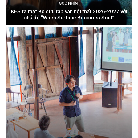
GÓC NHÌN
KES ra mắt Bộ sưu tập ván nội thất 2026-2027 với
chủ đề “When Surface Becomes Soul”