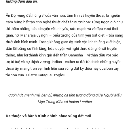
hương đậm dấu ấn.
Ấn Độ, vùng đất hùng vĩ của văn hóa, tâm linh và huyền thoại, là nguồn
cảm hứng bất tận cho nghệ thuật chế tác nước hoa: Từng ngọn gió như
thì thầm những câu chuyện về tình yêu, sức mạnh và vẻ đẹp vượt thời
gian, nơi Maharaja uy nghi – biểu tượng của tình yêu bất diệt – tỏa sáng
dưới ánh bình minh. Trong không gian ấy, sinh vật linh thiêng xuất hiện,
dẫn lối bằng sự tĩnh lặng, hòa quyện với nghi thức dâng lễ vật truyền
thống, như lời thành kính gửi đến thần Ganesha – vị thần đầu voi bảo
trợ trí tuệ và sự thịnh vượng. Indian Leather ra đời từ chính những huyền
thoại ấy, mang trọn vẹn linh hồn của vùng đất kỳ diệu này qua bàn tay
tài hoa của Juliette Karagueuzoglou.
Cuốn hút, mạnh mẽ, bền bỉ, những cá tính tương đồng giữa Người Mẫu
Mạc Trung Kiên và Indian Leather
Da thuộc và hành trình chinh phục vùng đất mới