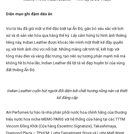
Diện mạo ghi đậm dấu ấn
Voi từ lâu đã giữ một vị thế đặc biệt tại Ấn Độ, gắn bó sâu sắc với lịch
sử và di sản văn hóa qua hàng thế kỷ. Lấy cảm hứng từ hình ảnh thiêng
liêng này, Indian Leather được khoác lên mình một thiết kế đầy quyền
uy, với hình ảnh chú voi nổi bật. Những mảng cắt tinh tế, kết hợp với
tông màu đen và vàng đặc trưng, tạo nên sự tương phản mạnh mẽ mà
không hề bị hòa lẫn, Indian Leather đã lột tả vẻ đẹp huyền bí của vùng
đất thiêng Ấn Độ.
Indian Leather cuốn hút người đối diện bởi chất hương nồng nàn và thiết
kế đẳng cấp
AH Perfumes tự hào là nhà phân phối nước hoa chính hãng của thương
hiệu nước hoa niche MEMO PARIS với hệ thống cửa hàng tại các TTTM
Vincom Đồng Khởi (Cửa hàng Escentric Signature), Takashimaya,
Diamond Plaza – TP.HCM, Lotte Department Store và Lotte Mall West