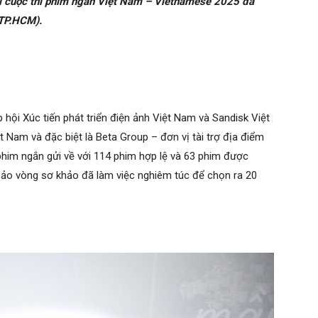
ải cuộc thi phim ngắn Việt Nam – Vietnamese 2025 đã
(TP.HCM).
hội Xúc tiến phát triển điện ảnh Việt Nam và Sandisk Việt
 Nam và đặc biệt là Beta Group – đơn vị tài trợ địa điểm
phim ngắn gửi về với 114 phim hợp lệ và 63 phim được
khảo vòng sơ khảo đã làm việc nghiêm túc để chọn ra 20