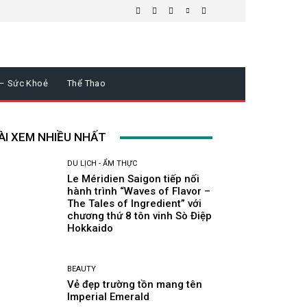
 – Sức Khoẻ
Thể Thao
ÀI XEM NHIỀU NHẤT
DU LỊCH - ẨM THỰC
Le Méridien Saigon tiếp nối
hành trình “Waves of Flavor –
The Tales of Ingredient” với
chương thứ 8 tôn vinh Sò Điệp
Hokkaido
BEAUTY
Vẻ đẹp trường tồn mang tên
Imperial Emerald