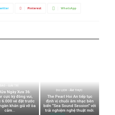
witter
Pinterest
WhatsApp
SAO - GIẢI TRÍ
DU LỊCH - ẨM THỰC
Xửa Ngày Xưa 36:
r cực kỳ đông vui,
The Pearl Hoi An tiếp tục
 6.000 vé đặt trước
định vị chuỗi âm nhạc bên
ngàn khán giả vỡ òa
biển “Sea Sound Session” với
cảm...
trải nghiệm nghệ thuật mới.