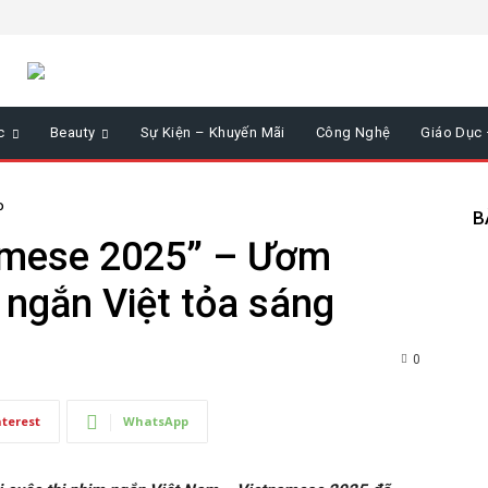
c
Beauty
Sự Kiện – Khuyến Mãi
Công Nghệ
Giáo Dục
P
B
namese 2025” – Ươm
 ngắn Việt tỏa sáng
0
nterest
WhatsApp