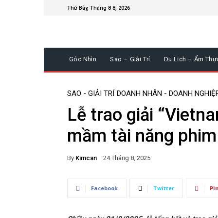
Thứ Bảy, Tháng 8 8, 2026
Góc Nhìn
Sao – Giải Trí
Du Lịch – Ẩm Thự
SAO - GIẢI TRÍ
DOANH NHÂN - DOANH NGHIỆ
Lễ trao giải “Viet
mầm tài năng phim
By
Kimcan
24 Tháng 8, 2025
Facebook
Twitter
Pi