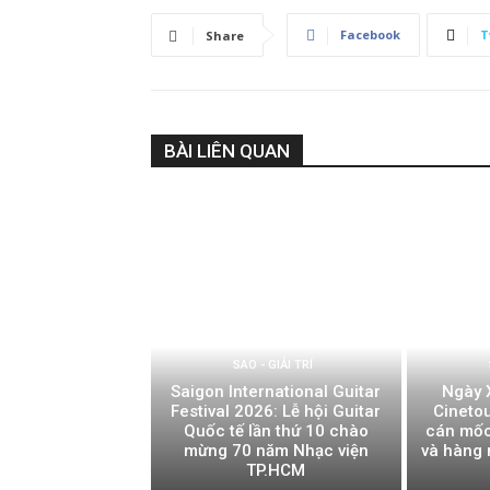
Facebook
T
Share
BÀI LIÊN QUAN
SAO - GIẢI TRÍ
Saigon International Guitar
Ngày 
Festival 2026: Lễ hội Guitar
Cinetou
Quốc tế lần thứ 10 chào
cán mốc
mừng 70 năm Nhạc viện
và hàng 
TP.HCM