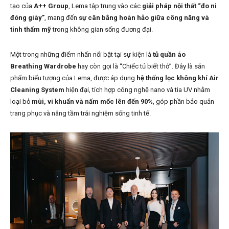
tạo của
A++ Group
, Lema tập trung vào các
giải pháp nội thất “đo ni
đóng giày”
, mang đến
sự cân bằng hoàn hảo giữa công năng và
tính thẩm mỹ
trong không gian sống đương đại.
Một trong những điểm nhấn nổi bật tại sự kiện là
tủ quần áo
Breathing Wardrobe
hay còn gọi là “Chiếc tủ biết thở”. Đây là sản
phẩm biểu tượng của Lema, được áp dụng
hệ thống lọc không khí Air
Cleaning System
hiện đại, tích hợp công nghệ nano và tia UV nhằm
loại bỏ
mùi, vi khuẩn và nấm mốc lên đến 90%
, góp phần bảo quản
trang phục và nâng tầm trải nghiệm sống tinh tế.