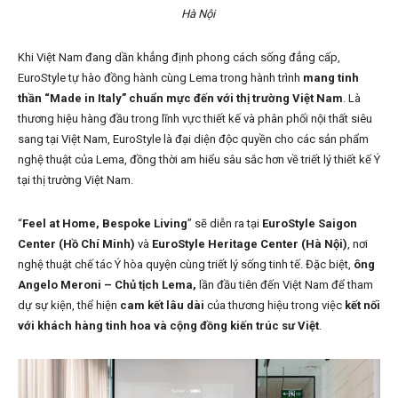
Hà Nội
Khi Việt Nam đang dần khẳng định phong cách sống đẳng cấp,
EuroStyle tự hào đồng hành cùng Lema trong hành trình
mang tinh
thần “Made in Italy” chuẩn mực đến với thị trường Việt Nam
. Là
thương hiệu hàng đầu trong lĩnh vực thiết kế và phân phối nội thất siêu
sang tại Việt Nam, EuroStyle là đại diện độc quyền cho các sản phẩm
nghệ thuật của Lema, đồng thời am hiểu sâu sắc hơn về triết lý thiết kế Ý
tại thị trường Việt Nam.
“
Feel at Home, Bespoke Living
” sẽ diễn ra tại
EuroStyle Saigon
Center (Hồ Chí Minh)
và
EuroStyle Heritage Center (Hà Nội)
, nơi
nghệ thuật chế tác Ý hòa quyện cùng triết lý sống tinh tế. Đặc biệt,
ông
Angelo Meroni – Chủ tịch Lema,
lần đầu tiên đến Việt Nam để tham
dự sự kiện, thể hiện
cam kết lâu dài
của thương hiệu trong việc
kết nối
với khách hàng tinh hoa và cộng đồng kiến trúc sư Việt
.