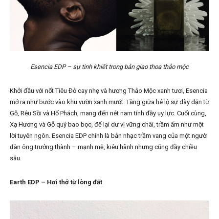
Esencia EDP – sự tinh khiết trong bản giao thoa thảo mộc
Khởi đầu với nốt Tiêu Đỏ cay nhẹ và hương Thảo Mộc xanh tươi, Esencia
mở ra như bước vào khu vườn xanh mướt. Tầng giữa hé lộ sự dày dặn từ
Gỗ, Rêu Sồi và Hổ Phách, mang đến nét nam tính đầy uy lực. Cuối cùng,
Xạ Hương và Gỗ quý bao bọc, để lại dư vị vững chãi, trầm ấm như một
lời tuyên ngôn. Esencia EDP chính là bản nhạc trầm vang của một người
đàn ông trưởng thành – mạnh mẽ, kiêu hãnh nhưng cũng đầy chiều
sâu.
Earth EDP – Hơi thở từ lòng đất