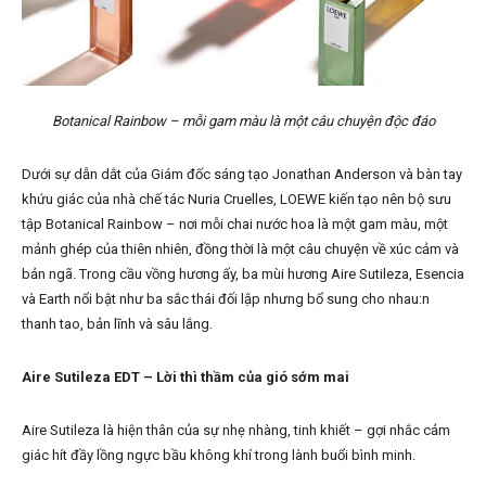
Botanical Rainbow – mỗi gam màu là một câu chuyện độc đáo
Dưới sự dẫn dắt của Giám đốc sáng tạo Jonathan Anderson và bàn tay
khứu giác của nhà chế tác Nuria Cruelles, LOEWE kiến tạo nên bộ sưu
tập Botanical Rainbow – nơi mỗi chai nước hoa là một gam màu, một
mảnh ghép của thiên nhiên, đồng thời là một câu chuyện về xúc cảm và
bản ngã. Trong cầu vồng hương ấy, ba mùi hương Aire Sutileza, Esencia
và Earth nổi bật như ba sắc thái đối lập nhưng bổ sung cho nhau:n
thanh tao, bản lĩnh và sâu lắng.
Aire Sutileza EDT – Lời thì thầm của gió sớm mai
Aire Sutileza là hiện thân của sự nhẹ nhàng, tinh khiết – gợi nhắc cảm
giác hít đầy lồng ngực bầu không khí trong lành buổi bình minh.