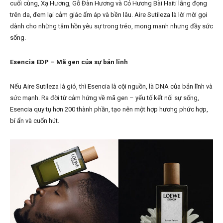
cuối cùng, Xạ Hương, Gỗ Đàn Hương và Cỏ Hương Bài Haiti lắng đọng
trên da, đem lại cảm giác ấm áp và bền lâu. Aire Sutileza là lời mời gọi
dành cho những tâm hồn yêu sự trong trẻo, mong manh nhưng đầy sức
sống.
Esencia EDP – Mã gen của sự bản lĩnh
Nếu Aire Sutileza là gió, thì Esencia là cội nguồn, là DNA của bản lĩnh và
sức mạnh. Ra đời từ cảm hứng về mã gen – yếu tố kết nối sự sống,
Esencia quy tụ hơn 200 thành phần, tạo nên một hợp hương phức hợp,
bí ẩn và cuốn hút.