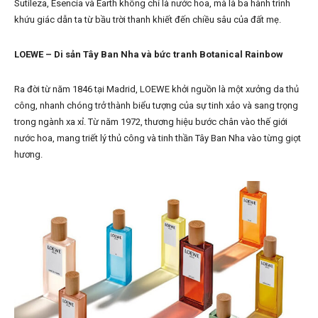
Sutileza, Esencia và Earth không chỉ là nước hoa, mà là ba hành trình
khứu giác dẫn ta từ bầu trời thanh khiết đến chiều sâu của đất mẹ.
LOEWE – Di sản Tây Ban Nha và bức tranh Botanical Rainbow
Ra đời từ năm 1846 tại Madrid, LOEWE khởi nguồn là một xưởng da thủ
công, nhanh chóng trở thành biểu tượng của sự tinh xảo và sang trọng
trong ngành xa xỉ. Từ năm 1972, thương hiệu bước chân vào thế giới
nước hoa, mang triết lý thủ công và tinh thần Tây Ban Nha vào từng giọt
hương.