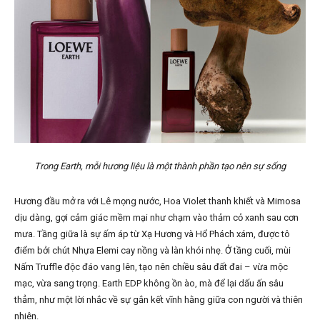
Trong Earth, mỗi hương liệu là một thành phần tạo nên sự sống
Hương đầu mở ra với Lê mọng nước, Hoa Violet thanh khiết và Mimosa
dịu dàng, gợi cảm giác mềm mại như chạm vào thảm cỏ xanh sau cơn
mưa. Tầng giữa là sự ấm áp từ Xạ Hương và Hổ Phách xám, được tô
điểm bởi chút Nhựa Elemi cay nồng và làn khói nhẹ. Ở tầng cuối, mùi
Nấm Truffle độc đáo vang lên, tạo nên chiều sâu đất đai – vừa mộc
mạc, vừa sang trọng. Earth EDP không ồn ào, mà để lại dấu ấn sâu
thẳm, như một lời nhắc về sự gắn kết vĩnh hằng giữa con người và thiên
nhiên.