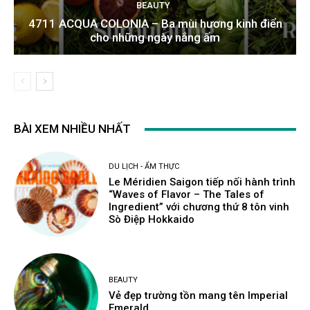
BEAUTY
4711 ACQUA COLONIA – Ba mùi hương kinh điển
cho những ngày nắng ấm
BÀI XEM NHIỀU NHẤT
DU LỊCH - ẨM THỰC
Le Méridien Saigon tiếp nối hành trình
“Waves of Flavor – The Tales of
Ingredient” với chương thứ 8 tôn vinh
Sò Điệp Hokkaido
BEAUTY
Vẻ đẹp trường tồn mang tên Imperial
Emerald