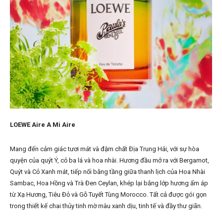
LOEWE Aire A Mi Aire
Mang đến cảm giác tươi mát và đậm chất Địa Trung Hải, với sự hòa
quyện của quýt Ý, cỏ ba lá và hoa nhài. Hương đầu mở ra với Bergamot,
Quýt và Cỏ Xanh mát, tiếp nối bằng tầng giữa thanh lịch của Hoa Nhài
Sambac, Hoa Hồng và Trà Đen Ceylan, khép lại bằng lớp hương ấm áp
từ Xạ Hương, Tiêu Đỏ và Gỗ Tuyết Tùng Morocco. Tất cả được gói gọn
trong thiết kế chai thủy tinh mờ màu xanh dịu, tinh tế và đầy thư giãn.