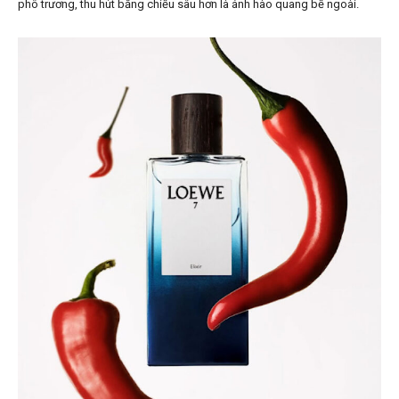
phô trương, thu hút bằng chiều sâu hơn là ánh hào quang bề ngoài.