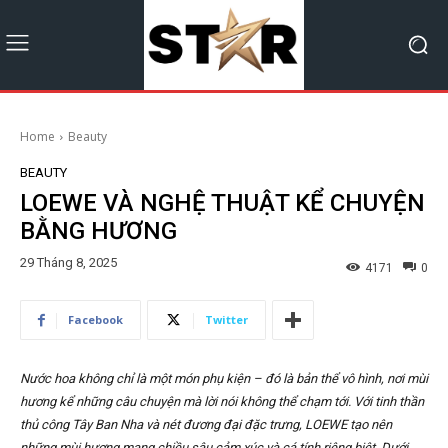
Home
Beauty
BEAUTY
LOEWE VÀ NGHỆ THUẬT KỂ CHUYỆN
BẰNG HƯƠNG
29 Tháng 8, 2025
4171
0
Facebook
Twitter
Nước hoa không chỉ là một món phụ kiện – đó là bản thể vô hình, nơi mùi
hương kể những câu chuyện mà lời nói không thể chạm tới. Với tinh thần
thủ công Tây Ban Nha và nét đương đại đặc trưng, LOEWE tạo nên
những mùi hương mang chiều sâu cảm xúc và cá tính riêng biệt. Dưới