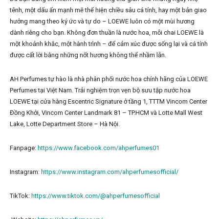
tênh, một dấu ấn mạnh mẽ thể hiện chiều sâu cá tính, hay một bản giao
hưởng mang theo ký ức và tự do – LOEWE luôn có một mùi hương
dành riêng cho bạn. Không đơn thuần là nước hoa, mỗi chai LOEWE là
một khoảnh khắc, một hành trình – để cảm xúc được sống lại và cá tính
được cất lời bằng những nốt hương không thể nhầm lẫn.
AH Perfumes tự hào là nhà phân phối nước hoa chính hãng của LOEWE
Perfumes tại Việt Nam. Trải nghiệm trọn vẹn bộ sưu tập nước hoa
LOEWE tại cửa hàng Escentric Signature ở tầng 1, TTTM Vincom Center
Đồng Khởi, Vincom Center Landmark 81 – TP.HCM và Lotte Mall West
Lake, Lotte Department Store – Hà Nội.
Fanpage:
https://www.facebook.com/ahperfumes01
Instagram:
https://www.instagram.com/ahperfumesofficial/
TikTok:
https://www.tiktok.com/@ahperfumesofficial