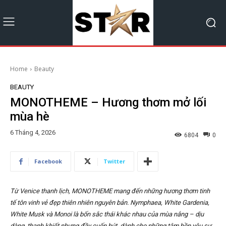
Home
Beauty
BEAUTY
MONOTHEME – Hương thơm mở lối
mùa hè
6 Tháng 4, 2026
6804
0
Facebook
Twitter
Từ Venice thanh lịch, MONOTHEME mang đến những hương thơm tinh
tế tôn vinh vẻ đẹp thiên nhiên nguyên bản. Nymphaea, White Gardenia,
White Musk và Monoi là bốn sắc thái khác nhau của mùa nắng – dịu
dàng, thanh khiết nhưng đầy cuốn hút, dành cho những tâm hồn yêu sự