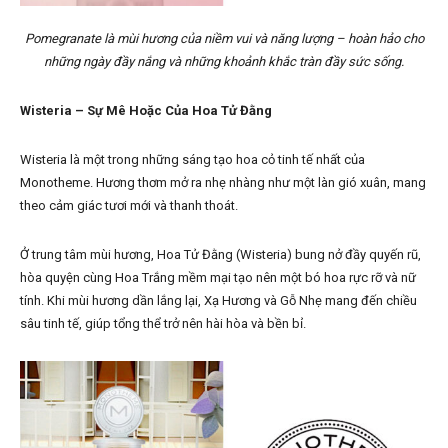
Pomegranate là mùi hương của niềm vui và năng lượng – hoàn hảo cho
những ngày đầy nắng và những khoảnh khắc tràn đầy sức sống.
Wisteria – Sự Mê Hoặc Của Hoa Tử Đằng
Wisteria là một trong những sáng tạo hoa cỏ tinh tế nhất của
Monotheme. Hương thơm mở ra nhẹ nhàng như một làn gió xuân, mang
theo cảm giác tươi mới và thanh thoát.
Ở trung tâm mùi hương, Hoa Tử Đằng (Wisteria) bung nở đầy quyến rũ,
hòa quyện cùng Hoa Trắng mềm mại tạo nên một bó hoa rực rỡ và nữ
tính. Khi mùi hương dần lắng lại, Xạ Hương và Gỗ Nhẹ mang đến chiều
sâu tinh tế, giúp tổng thể trở nên hài hòa và bền bỉ.