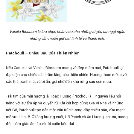
Vanilla Blossom là lựa chọn hoàn hảo cho những ai yêu sự ngọt ngào
nhưng vẫn muốn giữ nét tinh tế và thanh lịch.
Patchouli – Chiều Sâu Của Thiên Nhiên
Nếu Camelia và Vanilla Blossom mang vẻ đẹp mềm mại, Patchouli lại
đại diện cho chiều sâu trầm lắng của thiên nhiên. Hương thơm mở ra với
sắc thái xanh mát và bí ẩn, gợi nhớ đến khu rừng sau cơn mưa.
Trái tim của mùi hương là Hoắc Hương (Patchouli) – nguyên liệu nổi
tiếng với sự ấm áp và quyến rũ. Khi kết hợp cùng Gia Vị Nhẹ và những
nốt Gỗ, Patchouli tạo nên một cấu trúc hương đầy chiều sâu, vừa mạnh
mẽ vừa tinh tế. Ở tầng hương cuối, Hổ Phách và Xạ Hương lan tỏa, mang
đến cảm giác ấm áp và lôi cuốn kéo dài.