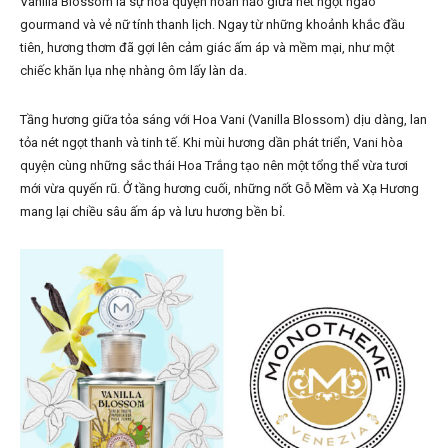
Vanilla Blossom là sự hòa quyện hoàn hảo giữa nét ngọt ngào
gourmand và vẻ nữ tính thanh lịch. Ngay từ những khoảnh khắc đầu
tiên, hương thơm đã gợi lên cảm giác ấm áp và mềm mại, như một
chiếc khăn lụa nhẹ nhàng ôm lấy làn da.
Tầng hương giữa tỏa sáng với Hoa Vani (Vanilla Blossom) dịu dàng, lan
tỏa nét ngọt thanh và tinh tế. Khi mùi hương dần phát triển, Vani hòa
quyện cùng những sắc thái Hoa Trắng tạo nên một tổng thể vừa tươi
mới vừa quyến rũ. Ở tầng hương cuối, những nốt Gỗ Mềm và Xạ Hương
mang lại chiều sâu ấm áp và lưu hương bền bỉ.