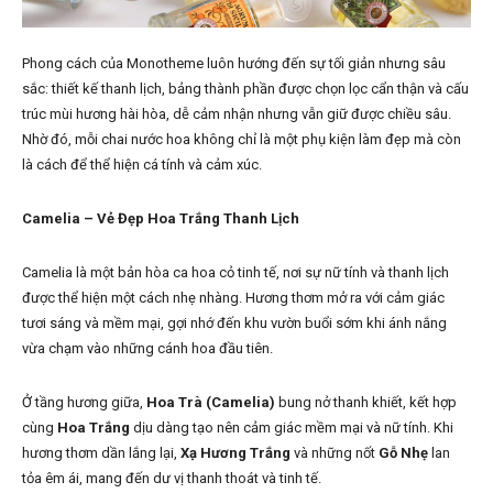
Phong cách của Monotheme luôn hướng đến sự tối giản nhưng sâu
sắc: thiết kế thanh lịch, bảng thành phần được chọn lọc cẩn thận và cấu
trúc mùi hương hài hòa, dễ cảm nhận nhưng vẫn giữ được chiều sâu.
Nhờ đó, mỗi chai nước hoa không chỉ là một phụ kiện làm đẹp mà còn
là cách để thể hiện cá tính và cảm xúc.
Camelia – Vẻ Đẹp Hoa Trắng Thanh Lịch
Camelia là một bản hòa ca hoa cỏ tinh tế, nơi sự nữ tính và thanh lịch
được thể hiện một cách nhẹ nhàng. Hương thơm mở ra với cảm giác
tươi sáng và mềm mại, gợi nhớ đến khu vườn buổi sớm khi ánh nắng
vừa chạm vào những cánh hoa đầu tiên.
Ở tầng hương giữa,
Hoa Trà (Camelia)
bung nở thanh khiết, kết hợp
cùng
Hoa Trắng
dịu dàng tạo nên cảm giác mềm mại và nữ tính. Khi
hương thơm dần lắng lại,
Xạ Hương Trắng
và những nốt
Gỗ Nhẹ
lan
tỏa êm ái, mang đến dư vị thanh thoát và tinh tế.