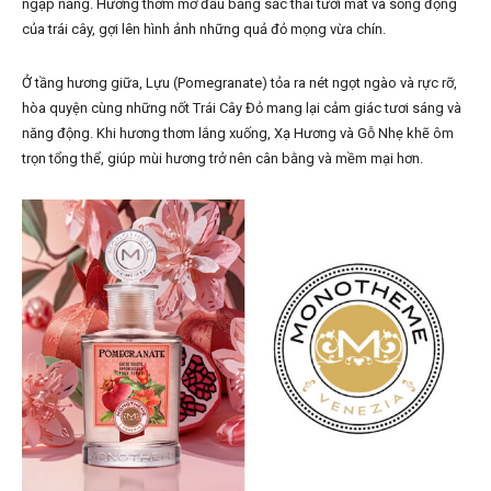
ngập nắng. Hương thơm mở đầu bằng sắc thái tươi mát và sống động
của trái cây, gợi lên hình ảnh những quả đỏ mọng vừa chín.
Ở tầng hương giữa, Lựu (Pomegranate) tỏa ra nét ngọt ngào và rực rỡ,
hòa quyện cùng những nốt Trái Cây Đỏ mang lại cảm giác tươi sáng và
năng động. Khi hương thơm lắng xuống, Xạ Hương và Gỗ Nhẹ khẽ ôm
trọn tổng thể, giúp mùi hương trở nên cân bằng và mềm mại hơn.