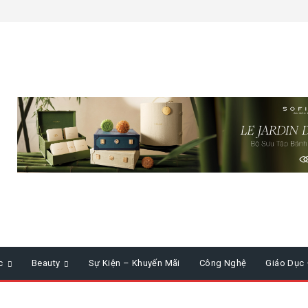
c
Beauty
Sự Kiện – Khuyến Mãi
Công Nghệ
Giáo Dục