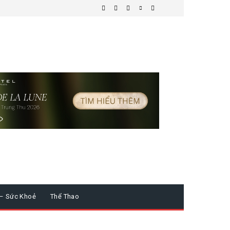
 – Sức Khoẻ
Thể Thao