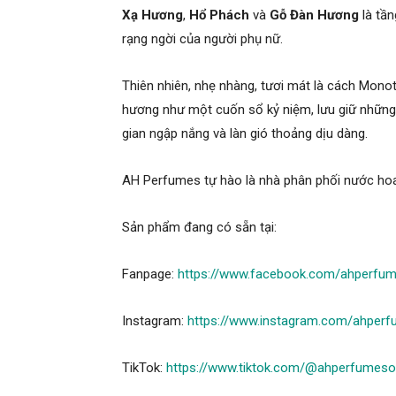
Xạ Hương
,
Hổ Phách
và
Gỗ Đàn Hương
là tầ
rạng ngời của người phụ nữ.
Thiên nhiên, nhẹ nhàng, tươi mát là cách Monot
hương như một cuốn sổ kỷ niệm, lưu giữ những
gian ngập nắng và làn gió thoảng dịu dàng.
AH Perfumes tự hào là nhà phân phối nước h
Sản phẩm đang có sẵn tại:
Fanpage:
https://www.facebook.com/ahperfu
Instagram:
https://www.instagram.com/ahperfu
TikTok:
https://www.tiktok.com/@ahperfumesoff