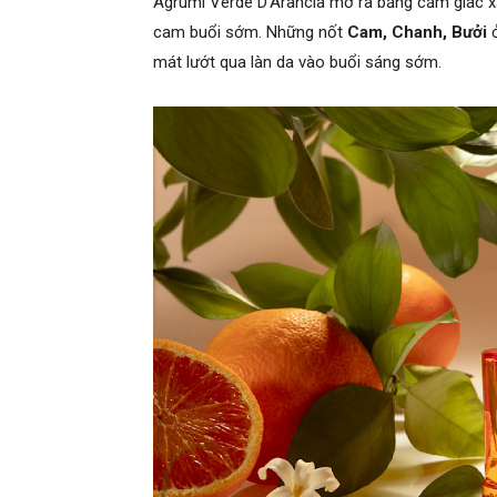
Agrumi Verde D’Arancia mở ra bằng cảm giác 
cam buổi sớm. Những nốt
Cam, Chanh, Bưởi
mát lướt qua làn da vào buổi sáng sớm.