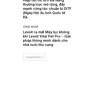
Hiệp hội Du lịch Đà Nẵng
thường trực mở rộng, đẩy
mạnh công tác chuẩn bị DITF
(Ngày Hội du lịch Quốc tế
Đà...
CÔNG NGHỆ
Levoit ra mắt Máy lọc không
khí Levoit Vital Pet Pro – Giải
pháp thông minh dành cho
nhà nuôi thú cưng
Load more