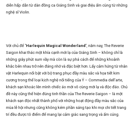
diễn hấp dẫn từ dàn đồng ca Giáng Sinh và giai điệu ấm cùng từ những
nghệ sĩ Violin.
Với chủ để
‘Harlequin Magical Wonderland’
, năm nay, The Reverie
Saigon khai thác một khía cạnh mới lạ của Giáng Sinh – không chỉ là
những giây phút sum vầy mà còn là sự phá cách để những khoảnh
khắc bên nhau trở nên đáng nhớ và đặc biệt hơn. Lấy cảm hứng từ nhân
vật Harlequin nổi bật với bộ trang phục đầy màu sắc và họa tiết kim
cương trong thể loại kịch nghệ nổi tiếng của Ý – Commedia dell’arte,
khách sạn khoác lên mình chiếc áo mới vô cùng mới lạ và độc đáo. Chủ
đề này cũng thể hiện đúng tinh thần của The Reverie Saigon – là một
khách sạn độc nhất thành phố với những hoạt động đầy màu sắc của
mùa lễ hội nhưng cũng không kém phần sáng tạo khi mọi chi tiết trang
trí đều được tô điểm để mang lại cảm giác sang trọng và ấm cúng.