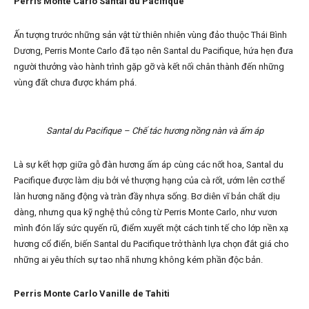
Perris Monte Carlo Santal du Pacifique
Ấn tượng trước những sản vật từ thiên nhiên vùng đảo thuộc Thái Bình
Dương, Perris Monte Carlo đã tạo nên Santal du Pacifique, hứa hẹn đưa
người thưởng vào hành trình gặp gỡ và kết nối chân thành đến những
vùng đất chưa được khám phá.
Santal du Pacifique – Chế tác hương nồng nàn và ấm áp
Là sự kết hợp giữa gỗ đàn hương ấm áp cùng các nốt hoa, Santal du
Pacifique được làm dịu bởi vẻ thượng hạng của cà rốt, ướm lên cơ thể
làn hương năng động và tràn đầy nhựa sống. Bơ diên vĩ bản chất dịu
dàng, nhưng qua kỹ nghệ thủ công từ Perris Monte Carlo, như vươn
mình đón lấy sức quyến rũ, điểm xuyết một cách tinh tế cho lớp nền xạ
hương cổ điển, biến Santal du Pacifique trở thành lựa chọn đắt giá cho
những ai yêu thích sự tao nhã nhưng không kém phần độc bản.
Perris Monte Carlo Vanille de Tahiti