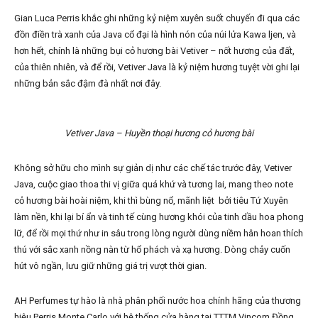
Gian Luca Perris khắc ghi những kỷ niệm xuyên suốt chuyến đi qua các
đồn điền trà xanh của Java cổ đại là hình nón của núi lửa Kawa ljen, và
hơn hết, chính là những bụi cỏ hương bài Vetiver – nốt hương của đất,
của thiên nhiên, và để rồi, Vetiver Java là kỷ niệm hương tuyệt vời ghi lại
những bản sắc đậm đà nhất nơi đây.
Vetiver Java – Huyền thoại hương cỏ hương bài
Không sở hữu cho mình sự giản dị như các chế tác trước đây, Vetiver
Java, cuộc giao thoa thi vị giữa quá khứ và tương lai, mang theo note
cỏ hương bài hoài niệm, khi thì bùng nổ, mãnh liệt bởi tiêu Tứ Xuyên
làm nền, khi lại bí ẩn và tinh tế cùng hương khói của tinh dầu hoa phong
lữ, để rồi mọi thứ như in sâu trong lòng người dùng niềm hân hoan thích
thú với sắc xanh nồng nàn từ hổ phách và xạ hương. Dòng chảy cuốn
hút vô ngần, lưu giữ những giá trị vượt thời gian.
AH Perfumes tự hào là nhà phân phối nước hoa chính hãng của thương
hiệu Perris Monte Carlo với hệ thống cửa hàng tại TTTM Vincom Đồng