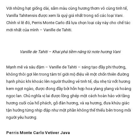
Với những hạt giống dài, sẫm màu cùng hương thơm vô cùng tinh tế,
Vanilla Tahitensis được xem là quý giá nhất trong số các loại Vani.
Chính vì lẽ đó, Perris Monte Carlo đã lựa chọn loại cây này cho chế tác
mới nhất của mình – Vanille de Tahiti.
Vanille de Tahiti – Khai phá tiềm năng từ note hương Vani
Mạnh mẽ và sâu đậm – Vanille de Tahiti – sáng tạo đầy phi thường,
không thôi gợi lên trong tâm trí giới mộ điệu về một chốn thiên đường
hạnh phúc khi khoác lên người thưởng vẻ tinh tế, dịu nhẹ từ nốt hương
kem ngọt ngào, được đong đầy bởi hỗn hợp hoa ylang ylang và hoàng
ngọc lan. Chủ nghĩa vị lai được lồng ghép một cách hoàn hảo với tầng
hương cuối của hổ phách, gỗ đàn hương, và xạ hương, đưa khứu giác
tận hưởng từng nhịp đập như một phần không thể thiếu bên trong mỗi
người yêu hương.
Perris Monte Carlo Vetiver Java