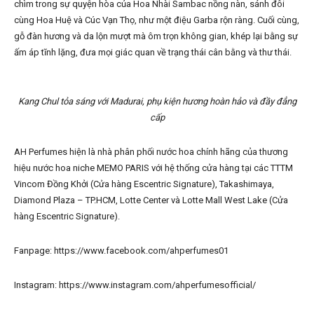
chìm trong sự quyện hòa của Hoa Nhài Sambac nồng nàn, sánh đôi
cùng Hoa Huệ và Cúc Vạn Thọ, như một điệu Garba rộn ràng. Cuối cùng,
gỗ đàn hương và da lộn mượt mà ôm trọn không gian, khép lại bằng sự
ấm áp tĩnh lặng, đưa mọi giác quan về trạng thái cân bằng và thư thái.
Kang Chul tỏa sáng với Madurai, phụ kiện hương hoàn hảo và đầy đẳng
cấp
AH Perfumes hiện là nhà phân phối nước hoa chính hãng của thương
hiệu nước hoa niche MEMO PARIS với hệ thống cửa hàng tại các TTTM
Vincom Đồng Khởi (Cửa hàng Escentric Signature), Takashimaya,
Diamond Plaza – TP.HCM, Lotte Center và Lotte Mall West Lake (Cửa
hàng Escentric Signature).
Fanpage: https://www.facebook.com/ahperfumes01
Instagram: https://www.instagram.com/ahperfumesofficial/