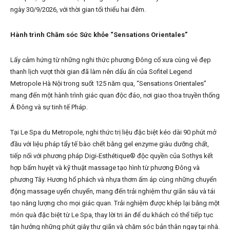
ngày 30/9/2026, với thời gian tối thiểu hai đêm.
Hành trình Chăm sóc Sức khỏe “Sensations Orientales”
Lấy cảm hứng từ những nghi thức phương Đông cổ xưa cùng vẻ đẹp
thanh lịch vượt thời gian đã làm nên dấu ấn của Sofitel Legend
Metropole Hà Nội trong suốt 125 năm qua, “Sensations Orientales”
mang đến một hành trình giác quan độc đáo, nơi giao thoa truyền thống
Á Đông và sự tinh tế Pháp.
Tại Le Spa du Metropole, nghi thức trị liệu đặc biệt kéo dài 90 phút mở
đầu với liệu pháp tẩy tế bào chết bằng gel enzyme giàu dưỡng chất,
tiếp nối với phương pháp Digi-Esthétique® độc quyền của Sothys kết
hợp bấm huyệt và kỹ thuật massage tạo hình từ phương Đông và
phương Tây. Hương hổ phách và nhựa thơm ấm áp cùng những chuyển
động massage uyển chuyển, mang đến trải nghiệm thư giãn sâu và tái
tạo năng lượng cho mọi giác quan. Trải nghiệm được khép lại bằng một
món quà đặc biệt từ Le Spa, thay lời tri ân để du khách có thể tiếp tục
tận hưởng những phút giây thư giãn và chăm sóc bản thân ngay tại nhà.