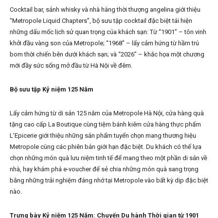
Cocktail bar, sảnh whisky và nhà hàng thời thượng angelina giới thiệu
“Metropole Liquid Chapters”, bộ sưu tập cocktail đặc biệt tái hiện
những dấu mốc lịch sử quan trọng của khách sạn: Từ “1901” – tôn vinh
khởi đầu vàng son của Metropole; “1968” – lấy cảm hứng từ hầm trú
bom thời chiến bên dưới khách sạn; và “2026” – khắc họa một chương
mới đầy sức sống mở đầu từ Hà Nội về đêm.
Bộ sưu tập Kỷ niệm 125 Năm
Lấy cảm hứng từ di sản 125 năm của Metropole Hà Nội, cửa hàng quà
tặng cao cấp La Boutique cùng tiệm bánh kiêm cửa hàng thực phẩm
L’Epicerie giới thiệu những sản phẩm tuyển chọn mang thương hiệu
Metropole cùng các phiên bản giới hạn đặc biệt. Du khách có thể lựa
chọn những món quà lưu niệm tinh tế để mang theo một phần di sản về
nhà, hay khám phá e-voucher để sẻ chia những món quà sang trọng
bằng những trải nghiệm đáng nhớ tại Metropole vào bất kỳ dịp đặc biệt
nào.
Trưng bày Kỷ niệm 125 Năm: Chuyến Du hành Thời gian từ 1901