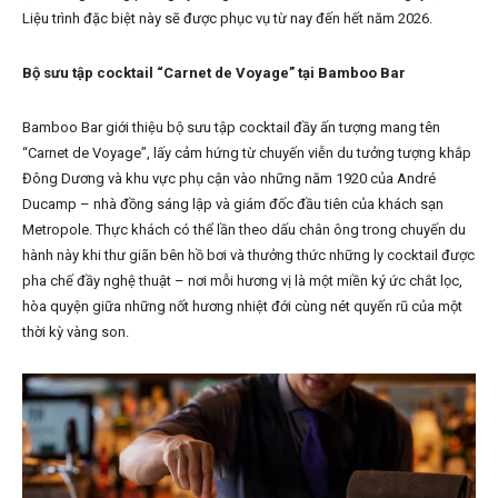
Liệu trình đặc biệt này sẽ được phục vụ từ nay đến hết năm 2026.
Bộ sưu tập cocktail “Carnet de Voyage” tại Bamboo Bar
Bamboo Bar giới thiệu bộ sưu tập cocktail đầy ấn tượng mang tên
“Carnet de Voyage”, lấy cảm hứng từ chuyến viễn du tưởng tượng khắp
Đông Dương và khu vực phụ cận vào những năm 1920 của André
Ducamp – nhà đồng sáng lập và giám đốc đầu tiên của khách sạn
Metropole. Thực khách có thể lần theo dấu chân ông trong chuyến du
hành này khi thư giãn bên hồ bơi và thưởng thức những ly cocktail được
pha chế đầy nghệ thuật – nơi mỗi hương vị là một miền ký ức chắt lọc,
hòa quyện giữa những nốt hương nhiệt đới cùng nét quyến rũ của một
thời kỳ vàng son.