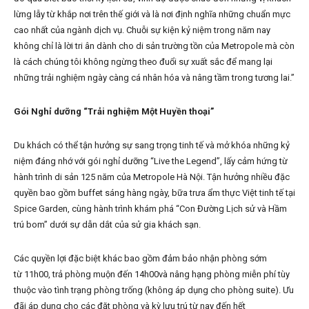
lừng lẫy từ khắp nơi trên thế giới và là nơi định nghĩa những chuẩn mực
cao nhất của ngành dịch vụ. Chuỗi sự kiện kỷ niệm trong năm nay
không chỉ là lời tri ân dành cho di sản trường tồn của Metropole mà còn
là cách chúng tôi không ngừng theo đuổi sự xuất sắc để mang lại
những trải nghiệm ngày càng cá nhân hóa và nâng tầm trong tương lai.”
Gói Nghỉ dưỡng “Trải nghiệm Một Huyền thoại”
Du khách có thể tận hưởng sự sang trọng tinh tế và mở khóa những kỷ
niệm đáng nhớ với gói nghỉ dưỡng “Live the Legend”, lấy cảm hứng từ
hành trình di sản 125 năm của Metropole Hà Nội. Tận hưởng nhiều đặc
quyền bao gồm buffet sáng hàng ngày, bữa trưa ẩm thực Việt tinh tế tại
Spice Garden, cùng hành trình khám phá “Con Đường Lịch sử và Hầm
trú bom” dưới sự dẫn dắt của sử gia khách sạn.
Các quyền lợi đặc biệt khác bao gồm đảm bảo nhận phòng sớm
từ 11h00, trả phòng muộn đến 14h00và nâng hạng phòng miễn phí tùy
thuộc vào tình trạng phòng trống (không áp dụng cho phòng suite). Ưu
đãi áp dụng cho các đặt phòng và kỳ lưu trú từ nay đến hết