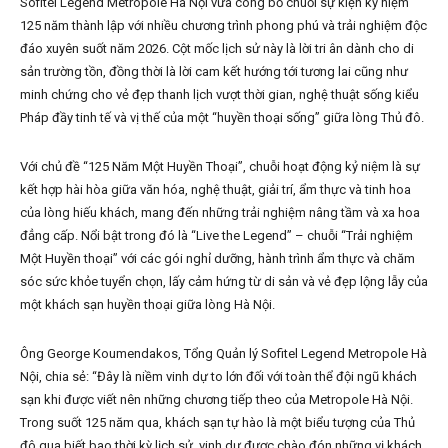
Sofitel Legend Metropole Hà Nội vừa công bố chuỗi sự kiện kỷ niệm
125 năm thành lập với nhiều chương trình phong phú và trải nghiệm độc
đáo xuyên suốt năm 2026. Cột mốc lịch sử này là lời tri ân dành cho di
sản trường tồn, đồng thời là lời cam kết hướng tới tương lai cũng như
minh chứng cho vẻ đẹp thanh lịch vượt thời gian, nghệ thuật sống kiểu
Pháp đầy tinh tế và vị thế của một “huyền thoại sống” giữa lòng Thủ đô.
Với chủ đề “125 Năm Một Huyền Thoại”, chuỗi hoạt động kỷ niệm là sự
kết hợp hài hòa giữa văn hóa, nghệ thuật, giải trí, ẩm thực và tinh hoa
của lòng hiếu khách, mang đến những trải nghiệm nâng tầm và xa hoa
đẳng cấp. Nổi bật trong đó là “Live the Legend” – chuỗi “Trải nghiệm
Một Huyền thoại” với các gói nghỉ dưỡng, hành trình ẩm thực và chăm
sóc sức khỏe tuyển chọn, lấy cảm hứng từ di sản và vẻ đẹp lộng lẫy của
một khách sạn huyền thoại giữa lòng Hà Nội.
Ông George Koumendakos, Tổng Quản lý Sofitel Legend Metropole Hà
Nội, chia sẻ: “Đây là niềm vinh dự to lớn đối với toàn thể đội ngũ khách
sạn khi được viết nên những chương tiếp theo của Metropole Hà Nội.
Trong suốt 125 năm qua, khách sạn tự hào là một biểu tượng của Thủ
đô qua biết bao thời kỳ lịch sử, vinh dự được chào đón những vị khách