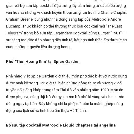
gian với bộ sưu tập cocktail đặc trưng lấy cảm hứng từ các biểu tượng
văn hóa và những vị khách huyền thoại từng lưu trú như Charlie Chaplin,
Graham Greene, cũng như nhà đồng sáng lập của Metropole André
Ducamp. Thực khách có thể thưởng thức loại cocktail mới “The Last
Telegram” trong bộ sưu tập Legendary Cocktail, cùng Burger “1901” –
sự sáng tạo độc đáo nhưng đầy tinh tế, kết hợp tinh thần ẩm thực Pháp
cùng những nguyên liệu thượng hạng.
Phở “Thời Hoàng Kim” tại Spice Garden
Nhà hàng Việt Spice Garden giới thiệu món phở đặc biệt với nước dùng
được ninh kỹ trong 125 giờ, tái hiện những công thức và hương vị cổ
truyền nổi tiếng khắp trung tâm Thủ đô vào những năm 1920. Món ăn
được phục vụ cùng thịt bò Wagyu, sườn bò phủ lá vàng và chan nước
dùng ngay tại bàn. Đây không chỉ là phở, mà còn là mảnh ghép sống
động của lịch sử và tinh hoa ẩm thực Hà Thành.
Bộ sưu tập cocktail Metropole Liquid Chapters tại angelina