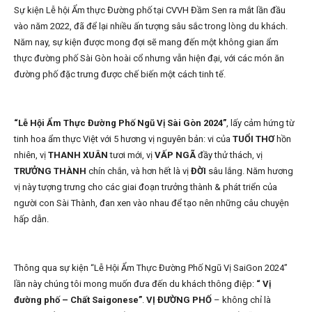
Sự kiện Lễ hội Ẩm thực Đường phố tại CVVH Đầm Sen ra mắt lần đầu
vào năm 2022, đã để lại nhiều ấn tượng sâu sắc trong lòng du khách.
Năm nay, sự kiện được mong đợi sẽ mang đến một không gian ẩm
thực đường phố Sài Gòn hoài cổ nhưng vẫn hiện đại, với các món ăn
đường phố đặc trưng được chế biến một cách tinh tế.
“Lễ Hội Ẩm Thực Đường Phố Ngũ Vị Sài Gòn 2024”
, lấy cảm hứng từ
tinh hoa ẩm thực Việt với 5 hương vị nguyên bản: vi của
TUỔI THƠ
hồn
nhiên, vị
THANH XUÂN
tươi mới, vị
VẤP NGÃ
đầy thử thách, vị
TRƯỞNG THÀNH
chín chắn, và hơn hết là vị
ĐỜI
sâu lắng. Năm hương
vị này tượng trưng cho các giai đoạn trưởng thành & phát triển của
người con Sài Thành, đan xen vào nhau để tạo nên những câu chuyện
hấp dẫn.
Thông qua sự kiện “Lễ Hội Ẩm Thực Đường Phố Ngũ Vị SaiGon 2024”
lần này chúng tôi mong muốn đưa đến du khách thông điệp:
“ Vị
đường phố – Chất Saigonese”
.
VỊ ĐƯỜNG PHỐ
– không chỉ là