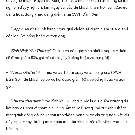
dây nghệ thuật “Huyền Sử Rồng Tiên” vào mỗi cuối tuần để mang lại trải
nghiệm đầy ý nghĩa & làm ngày vui của du khách thêm trọn vẹn. Các ưu
đãi & hoạt động khác đang diễn ra tại CVVH Đầm Sen:
–
“Happy Hour”:
Từ 16h hàng ngày, quý khách sẽ được giảm 50% giá vé
các loại (vé cổng hoặc vé trọn gói).
–
“Sinh Nhật Yêu Thương”:
Du khách có ngày sinh nhật trong các tháng
sẽ được giảm 50% giá vé các loại (vé cổng hoặc vé trọn gói).
–
“Combo Buffet”:
Khi mua vé buffet tại quầy vé ba cổng của CVVH
Đầm Sen, du khách sẽ có cơ hội được giảm 50% vé cổng hoặc vé trọn
gói.
–
“Khu vui chơi nước”:
mô hình khu vui chơi nước là địa điểm ý tưởng để
kết hợp vui chơi và tham gia Lễ hội Ẩm thực Đường Phố 2024 thử thách
mang tính đồng đội như : cầu treo thăng bằng, vượt chướng ngại vật, đu
dây zipline hay đường mưa nhân tạo, đài phun nước cầu vồng cho các
bé nhỏ.