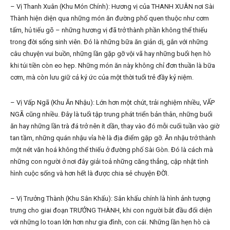
– Vị Thanh Xuân (Khu Món Chính): Hương vị của THANH XUÂN nơi Sài
Thành hiện diện qua những món ăn đường phố quen thuộc như cơm
tấm, hủ tiếu gõ – những hương vị đã trở thành phần không thể thiếu
trong đời sống sinh viên. Đó là những bữa ăn giản dị, gắn với những
câu chuyện vui buồn, những lần gặp gỡ vội vã hay những buổi hẹn hò
khi túi tiền còn eo hẹp. Những món ăn này không chỉ đơn thuần là bữa
cơm, mà còn lưu giữ cả ký ức của một thời tuổi trẻ đầy kỷ niệm.
– Vị Vấp Ngã (Khu Ăn Nhậu): Lớn hơn một chút, trải nghiệm nhiều, VẤP
NGÃ cũng nhiều. Đây là tuổi tập trung phát triển bản thân, những buổi
ăn hay những lần trà đá trở nên ít dần, thay vào đó mỗi cuối tuần vào giờ
tan tầm, những quán nhậu vỉa hè là địa điểm gặp gỡ. Ăn nhậu trở thành
một nét văn hoá không thể thiếu ở đường phố Sài Gòn. Đó là cách mà
những con người ở nơi đây giải toả những căng thẳng, cập nhật tình
hình cuộc sống và hơn hết là được chia sẻ chuyện ĐỜI.
– Vị Trưởng Thành (Khu Sân Khấu): Sân khấu chính là hình ảnh tượng
trưng cho giai đoạn TRƯỞNG THÀNH, khi con người bắt đầu đối diện
với những lo toan lớn hơn như gia đình, con cái. Những lần hẹn hò cà