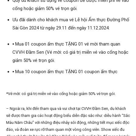
Quý du khách sử dụng vé coupon để được miễn phí vé vào
cổng hoặc giảm 50% vé trọn gói.
Ưu đãi dành cho khách mua vé Lễ hội Ẩm thực Đường Phố
Sài Gòn 2024 từ ngày 29.11 đến ngày 11.12.2024:
▪ Mua 01 coupon ẩm thực TẶNG 01 vé mời tham quan
CVVH Đầm Sen (Vé mời: có giá trị miễn vé vào cổng hoặc
giảm 50% vé trọn gói.
▪ Mua 10 coupon ẩm thực TẶNG 01 coupon ẩm thực
*Vé mời: có giá trị miễn vé vào cổng hoặc giảm 50% vé trọn gói.
– Ngoài ra, khi đến tham qua và vui chơi tại CVVH Đầm Sen, du khách
sẽ được tham gia các hoạt động biểu diễn đặc sắc như: diễu hành “Sắc
Màu Năm Châu” với những điệu nhảy sôi động, những tiết mục xiếc độc
đáo, và đoàn xe rực rỡ tham quan một vòng công viên. Show xiếc đu