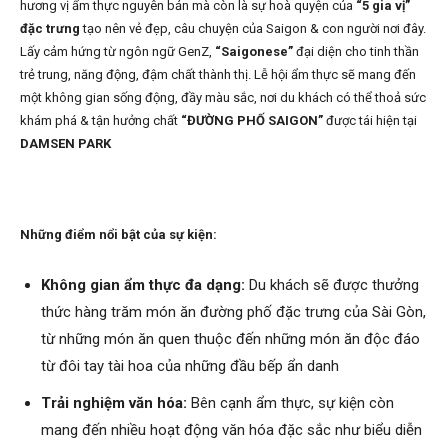
hương vị ẩm thực nguyên bản mà còn là sự hoà quyện của
“5 gia vị”
đặc trưng
tạo nên vẻ đẹp, câu chuyện của Saigon & con người nơi đây.
Lấy cảm hứng từ ngôn ngữ GenZ,
“Saigonese”
đại diện cho tinh thần
trẻ trung, năng động, đậm chất thành thị. Lễ hội ẩm thực sẽ mang đến
một không gian sống động, đầy màu sắc, nơi du khách có thể thoả sức
khám phá & tận hưởng chất
“ĐƯỜNG PHỐ SAIGON”
được tái hiện tại
DAMSEN PARK
Những điểm nổi bật của sự kiện:
Không gian ẩm thực đa dạng:
Du khách sẽ được thưởng
thức hàng trăm món ăn đường phố đặc trưng của Sài Gòn,
từ những món ăn quen thuộc đến những món ăn độc đáo
từ đôi tay tài hoa của những đầu bếp ẩn danh
Trải nghiệm văn hóa:
Bên cạnh ẩm thực, sự kiện còn
mang đến nhiều hoạt động văn hóa đặc sắc như biểu diễn