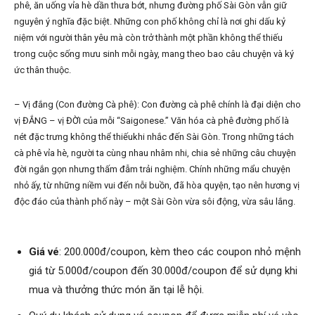
phê, ăn uống vỉa hè dần thưa bớt, nhưng đường phố Sài Gòn vẫn giữ
nguyên ý nghĩa đặc biệt. Những con phố không chỉ là nơi ghi dấu kỷ
niệm với người thân yêu mà còn trở thành một phần không thể thiếu
trong cuộc sống mưu sinh mỗi ngày, mang theo bao câu chuyện và ký
ức thân thuộc.
– Vị đắng (Con đường Cà phê): Con đường cà phê chính là đại diện cho
vị ĐẮNG – vị ĐỜI của mỗi “Saigonese.” Văn hóa cà phê đường phố là
nét đặc trưng không thể thiếukhi nhắc đến Sài Gòn. Trong những tách
cà phê vỉa hè, người ta cùng nhau nhâm nhi, chia sẻ những câu chuyện
đời ngắn gọn nhưng thấm đẫm trải nghiệm. Chính những mẩu chuyện
nhỏ ấy, từ những niềm vui đến nỗi buồn, đã hòa quyện, tạo nên hương vị
độc đáo của thành phố này – một Sài Gòn vừa sôi động, vừa sâu lắng.
Giá vé
: 200.000đ/coupon, kèm theo các coupon nhỏ mệnh
giá từ 5.000đ/coupon đến 30.000đ/coupon để sử dụng khi
mua và thưởng thức món ăn tại lễ hội.