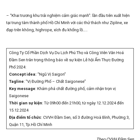
– “Khai trương khu trải nghiệm cảm giác mạnh”: lần đầu tiên xuất hiện
tại trung tâm thành phố Hồ Chí Minh với các thử thách như Zipline, xe
đạp trên không, highrope, xích đu khổng lồ…..
Công Ty Cổ Phần Dịch Vụ Du Lịch Phú Thọ và Công Viên Văn Hoá
Đầm Sen trân trọng thông báo về sự kiện Lễ hội Ẩm Thực Đường
Phố 2024:
Concept idea:
“Ngũ Vị Saigon”
Tagline
: “Vị Đường Phố – Chất Saigonese”
Key message
: Khám phá chất đường phố, cảm nhận trọn vị
Saigonese
Thời gian sự kiện
: Từ 09h00 đến 21h00, từ ngày 12.12.2024 đến
15.12.2024
Địa điểm tổ chức
: CVVH Đầm Sen, số 3 đường Hoà Bình, Phường 3,
Quận 11, Tp.Hồ Chí Minh
Theo CVVH Đầm Sen