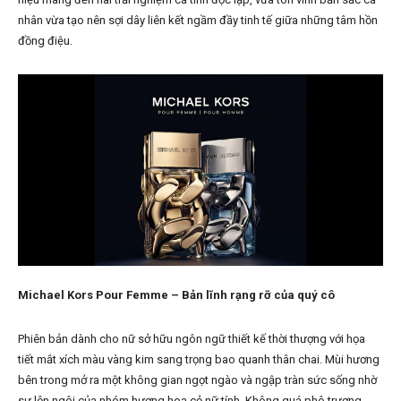
nhân vừa tạo nên sợi dây liên kết ngầm đầy tinh tế giữa những tâm hồn
đồng điệu.
Michael Kors Pour Femme – Bản lĩnh rạng rỡ của quý cô
Phiên bản dành cho nữ sở hữu ngôn ngữ thiết kế thời thượng với họa
tiết mắt xích màu vàng kim sang trọng bao quanh thân chai. Mùi hương
bên trong mở ra một không gian ngọt ngào và ngập tràn sức sống nhờ
sự lên ngôi của nhóm hương hoa cỏ nữ tính. Không quá phô trương,