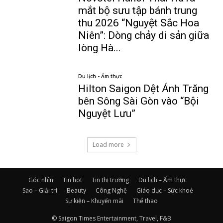
mắt bộ sưu tập bánh trung
thu 2026 “Nguyệt Sắc Hoa
Niên”: Dòng chảy di sản giữa
lòng Hà...
Du lịch - Ẩm thực
Hilton Saigon Dệt Ánh Trăng
bên Sông Sài Gòn vào “Bội
Nguyệt Lưu”
Load more
Góc nhìn
Tin hot
Tin thị trường
Du lịch – Ẩm thực
Sao – Giải trí
Beauty
Công Nghệ
Giáo dục – Sức khoẻ
Sự kiện – Khuyến mãi
Thể thao
© Saigon Times Entertainment, Travel, F&B