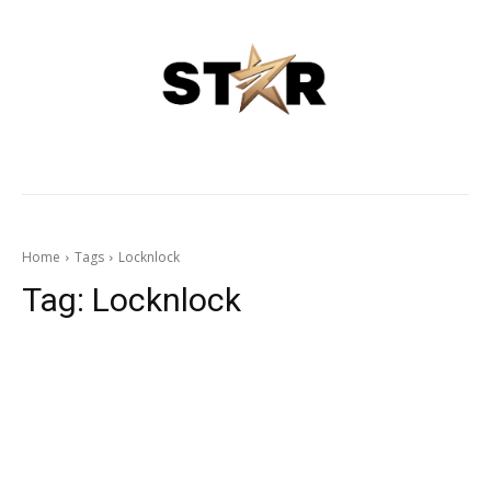
Home
Tags
Locknlock
Tag:
Locknlock