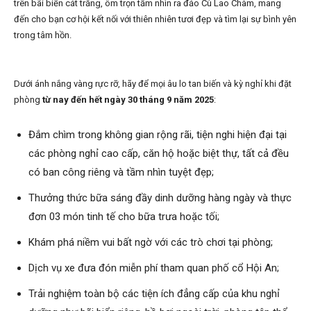
trên bãi biển cát trắng, ôm trọn tầm nhìn ra đảo Cù Lao Chàm, mang
đến cho bạn cơ hội kết nối với thiên nhiên tươi đẹp và tìm lại sự bình yên
trong tâm hồn.
Dưới ánh nắng vàng rực rỡ, hãy để mọi âu lo tan biến và kỳ nghỉ khi đặt
phòng
từ nay đến hết ngày 30 tháng 9 năm 2025
:
Đắm chìm trong không gian rộng rãi, tiện nghi hiện đại tại
các phòng nghỉ cao cấp, căn hộ hoặc biệt thự, tất cả đều
có ban công riêng và tầm nhìn tuyệt đẹp;
Thưởng thức bữa sáng đầy dinh dưỡng hàng ngày và thực
đơn 03 món tinh tế cho bữa trưa hoặc tối;
Khám phá niềm vui bất ngờ với các trò chơi tại phòng;
Dịch vụ xe đưa đón miễn phí tham quan phố cổ Hội An;
Trải nghiệm toàn bộ các tiện ích đẳng cấp của khu nghỉ