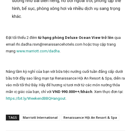
dưỡng như bãi biển riêng, hồ bơi ngoài trời, phòng tập thể
hình, bể sục, phòng xông hơi và nhiều dịch vụ sang trọng
khác.
Đặt tối thiểu 2 đêm
từ
hạng phòng Deluxe Ocean View trở lên
qua
email rhi.dadha.rsvn@renaissancehotels.com hoặc truy cập trang
mạng
www.marriott.com/dadha
.
Nâng tầm kỳ nghỉ của bạn với bữa tiệc nướng cuối tuần đẳng cấp dưới
bầu trời đầy sao lãng mạn tại Renaissance Hội An Resort & Spa, diễn ra
vào mỗi tối thứ Bảy. Hãy để hương vị tươi mới từ các món nướng thỏa
mãn vị giác của bạn, chỉ với
VND 990.000++/khách
. Xem thực đơn tại:
https://bit.ly/WeekendBBQHangout
.
TAGS
Marriott International
Renaissance Hội An Resort & Spa