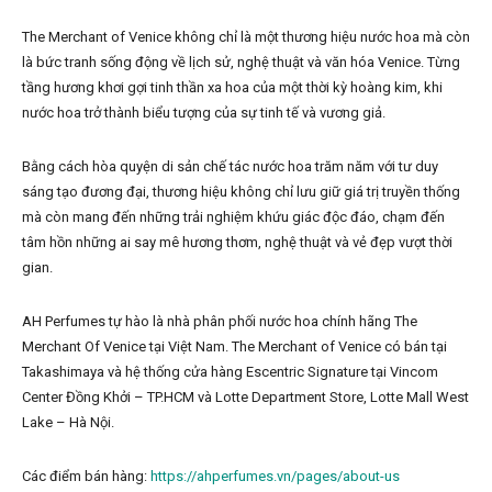
The Merchant of Venice không chỉ là một thương hiệu nước hoa mà còn
là bức tranh sống động về lịch sử, nghệ thuật và văn hóa Venice. Từng
tầng hương khơi gợi tinh thần xa hoa của một thời kỳ hoàng kim, khi
nước hoa trở thành biểu tượng của sự tinh tế và vương giả.
Bằng cách hòa quyện di sản chế tác nước hoa trăm năm với tư duy
sáng tạo đương đại, thương hiệu không chỉ lưu giữ giá trị truyền thống
mà còn mang đến những trải nghiệm khứu giác độc đáo, chạm đến
tâm hồn những ai say mê hương thơm, nghệ thuật và vẻ đẹp vượt thời
gian.
AH Perfumes tự hào là nhà phân phối nước hoa chính hãng The
Merchant Of Venice tại Việt Nam. The Merchant of Venice có bán tại
Takashimaya và hệ thống cửa hàng Escentric Signature tại Vincom
Center Đồng Khởi – TP.HCM và Lotte Department Store, Lotte Mall West
Lake – Hà Nội.
Các điểm bán hàng:
https://ahperfumes.vn/pages/about-us