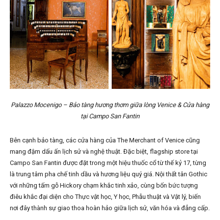
Palazzo Mocenigo – Bảo tàng hương thơm giữa lòng Venice & Cửa hàng
tại Campo San Fantin
Bên cạnh bảo tàng, các cửa hàng của The Merchant of Venice cũng
mang đậm dấu ấn lịch sử và nghệ thuật. Đặc biệt, flagship store tại
Campo San Fantin được đặt trong một hiệu thuốc cổ từ thế kỷ 17, từng
là trung tâm pha chế tinh dầu và hương liệu quý giá. Nội thất tân Gothic
với những tấm gỗ Hickory chạm khắc tinh xảo, cùng bốn bức tượng
điêu khắc đại diện cho Thực vật học, Y học, Phẫu thuật và Vật lý, biến
nơi đây thành sự giao thoa hoàn hảo giữa lịch sử, văn hóa và đẳng cấp.