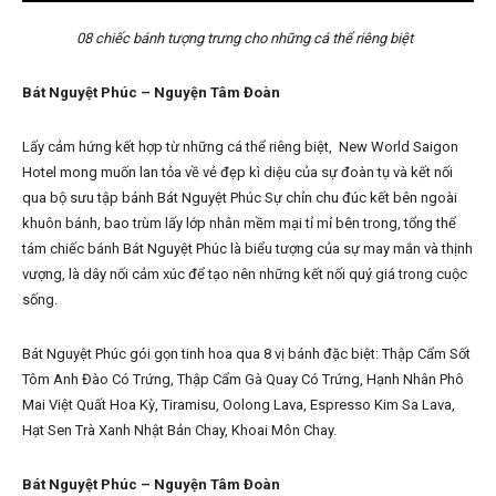
08 chiếc bánh tượng trưng cho những cá thể riêng biệt
Bát Nguyệt Phúc – Nguyện Tâm Đoàn
Lấy cảm hứng kết hợp từ những cá thể riêng biệt, New World Saigon
Hotel mong muốn lan tỏa về vẻ đẹp kì diệu của sự đoàn tụ và kết nối
qua bộ sưu tập bánh Bát Nguyệt Phúc Sự chỉn chu đúc kết bên ngoài
khuôn bánh, bao trùm lấy lớp nhân mềm mại tỉ mỉ bên trong, tổng thể
tám chiếc bánh Bát Nguyệt Phúc là biểu tượng của sự may mắn và thịnh
vượng, là dây nối cảm xúc để tạo nên những kết nối quý giá trong cuộc
sống.
Bát Nguyệt Phúc gói gọn tinh hoa qua 8 vị bánh đặc biệt: Thập Cẩm Sốt
Tôm Anh Đào Có Trứng, Thập Cẩm Gà Quay Có Trứng, Hạnh Nhân Phô
Mai Việt Quất Hoa Kỳ, Tiramisu, Oolong Lava, Espresso Kim Sa Lava,
Hạt Sen Trà Xanh Nhật Bản Chay, Khoai Môn Chay.
Bát Nguyệt Phúc – Nguyện Tâm Đoàn