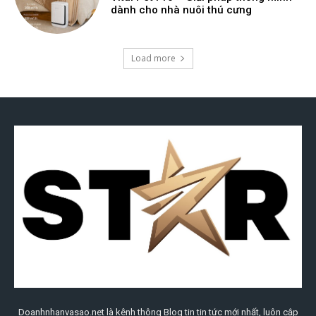
Doanhnhanvasao.net là kênh thông Blog tin tin tức mới nhất, luôn cập