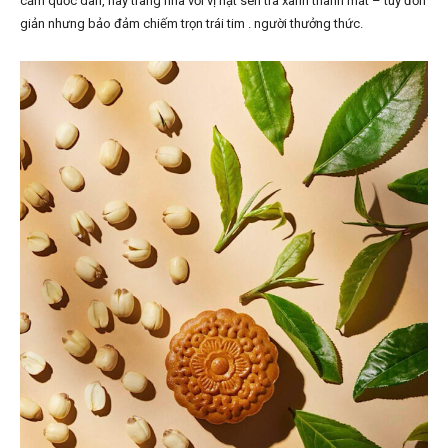
cẩm quốc dân, hay trang nhã với vị hạt sen trà xanh thanh mát – tuy đơn
giản nhưng bảo đảm chiếm trọn trái tim . người thưởng thức.