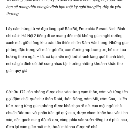
hẹn sẽ mang đến cho gia đình bạn một kỳ nghỉ thư giãn, đầy ắp yêu
thương.
Lấy cảm hứng từ vẻ đẹp làng quê Bắc Bộ, Emeralda Resort Ninh Bình
chỉ cách Hà Nội 2 tiếng đi xe mang đến một không gian nghỉ dưỡng
xanh mát giữa lòng khu bảo tồn thiên nhiên Đầm Vân Long. Những gian
phòng đặc trưng với mái ngói đỏ, con đường rợp bóng tre, hồ sen tỏa
hương thơm ngát – tất cả tạo nên một bức tranh làng quê thanh bình,
nơi cả gia đình có thể cùng nhau tận hưởng những khoảnh khắc thư
giãn quý giá.
Sở hữu 172 căn phòng được chia vào từng cụm thôn, xóm với từng tên
gọi đậm chất quê như thôn Đoài, thôn Đông, xóm Mít, xóm Cau, …kiến
trúc trong từng gian phòng được khắc họa rõ nét của một ngôi nhà
chuẩn Bắc xưa với phần trần gỗ quý cao, được chạm khắc hoa văn tinh
xảo, nền gạch nung đỏ cổ xưa, cùng phía sân vườn riêng tư ở phía sau,
đem lại cảm giác mát mẻ, thoải mái như được về nhà.