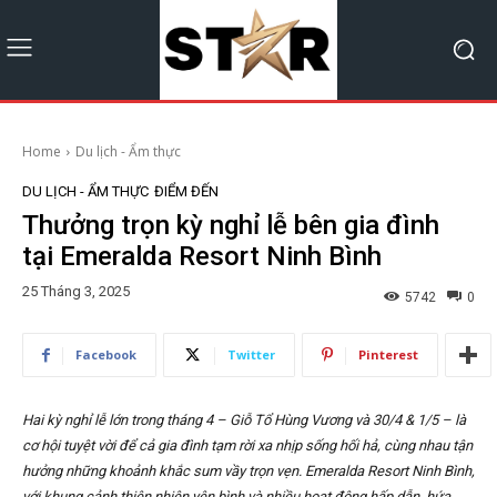
Home
Du lịch - Ẩm thực
DU LỊCH - ẨM THỰC
ĐIỂM ĐẾN
Thưởng trọn kỳ nghỉ lễ bên gia đình
tại Emeralda Resort Ninh Bình
25 Tháng 3, 2025
5742
0
Facebook
Twitter
Pinterest
Hai kỳ nghỉ lễ lớn trong tháng 4 – Giỗ Tổ Hùng Vương và 30/4 & 1/5 – là
cơ hội tuyệt vời để cả gia đình tạm rời xa nhịp sống hối hả, cùng nhau tận
hưởng những khoảnh khắc sum vầy trọn vẹn. Emeralda Resort Ninh Bình,
với khung cảnh thiên nhiên yên bình và nhiều hoạt động hấp dẫn, hứa