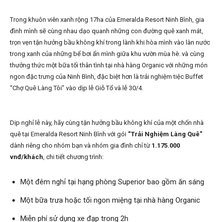
Trong khuôn viên xanh rộng 17ha của Emeralda Resort Ninh Bình, gia
đình mình sẽ cùng nhau dạo quanh những con đường quê xanh mát,
trọn vẹn tận hưởng bầu không khí trong lành khi hòa mình vào làn nước
trong xanh của những bể bơi ẩn mình giữa khu vườn mùa hè. và cùng
thưởng thức một bữa tối thân tình tại nhà hàng Organic với những món
ngon đặc trưng của Ninh Bình, đặc biệt hơn là trải nghiệm tiệc Buffet
“Chợ Quê Làng Tôi” vào dịp lễ Giỗ Tổ và lễ 30/4.
Dịp nghỉ lễ này, hãy cùng tận hưởng bầu không khí của một chốn nhà
quê tại Emeralda Resort Ninh Bình với gói
“Trải Nghiệm Làng Quê”
dành riêng cho nhóm bạn và nhóm gia đình chỉ từ
1.175.000
vnđ/khách
, chi tiết chương trình:
Một đêm nghỉ tại hạng phòng Superior bao gồm ăn sáng
Một bữa trưa hoặc tối ngon miệng tại nhà hàng Organic
Miễn phí sử dụng xe đạp trong 2h