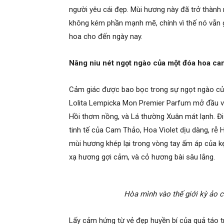
người yêu cái đẹp. Mùi hương này đã trở thành
không kém phần mạnh mẽ, chính vì thế nó vẫn gi
hoa cho đến ngày nay.
Nâng niu nét ngọt ngào của một đóa hoa ca
Cảm giác được bao bọc trong sự ngọt ngào của 
Lolita Lempicka Mon Premier Parfum mở đầu v
Hồi thơm nồng, và Lá thường Xuân mát lạnh. Đi
tinh tế của Cam Thảo, Hoa Violet dịu dàng, rễ 
mùi hương khép lại trong vòng tay ấm áp của k
xạ hương gợi cảm, và cỏ hương bài sâu lắng.
Hòa mình vào thế giới kỳ ảo 
Lấy cảm hứng từ vẻ đẹp huyền bí của quả táo 