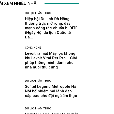
ÀI XEM NHIỀU NHẤT
DU LỊCH - ẨM THỰC
Hiệp hội Du lịch Đà Nẵng
thường trực mở rộng, đẩy
mạnh công tác chuẩn bị DITF
(Ngày Hội du lịch Quốc tế
Đà...
CÔNG NGHỆ
Levoit ra mắt Máy lọc không
khí Levoit Vital Pet Pro – Giải
pháp thông minh dành cho
nhà nuôi thú cưng
DU LỊCH - ẨM THỰC
Sofitel Legend Metropole Hà
Nội bổ nhiệm hai lãnh đạo
cấp cao cho đội ngũ ẩm thực
DU LỊCH - ẨM THỰC