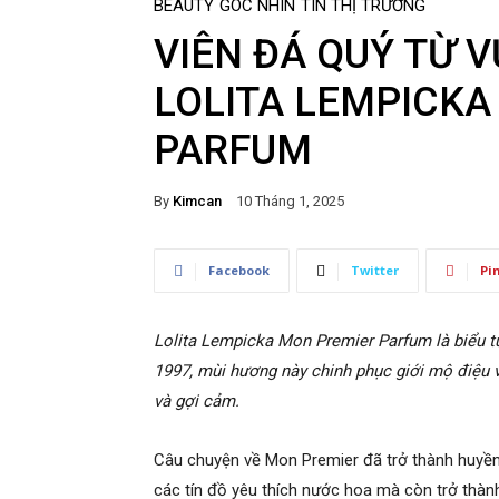
BEAUTY
GÓC NHÌN
TIN THỊ TRƯỜNG
VIÊN ĐÁ QUÝ TỪ 
LOLITA LEMPICKA
PARFUM
By
Kimcan
10 Tháng 1, 2025
Facebook
Twitter
Pi
Lolita Lempicka Mon Premier Parfum là biểu t
1997, mùi hương này chinh phục giới mộ điệu 
và gợi cảm.
Câu chuyện về Mon Premier đã trở thành huyền 
các tín đồ yêu thích nước hoa mà còn trở thàn