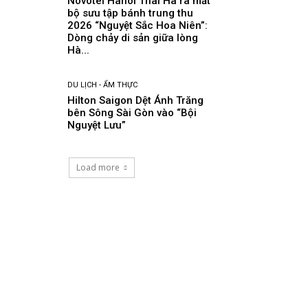
Novotel Hanoi Thai Ha ra mắt
bộ sưu tập bánh trung thu
2026 “Nguyệt Sắc Hoa Niên”:
Dòng chảy di sản giữa lòng
Hà...
DU LỊCH - ẨM THỰC
Hilton Saigon Dệt Ánh Trăng
bên Sông Sài Gòn vào “Bội
Nguyệt Lưu”
Load more