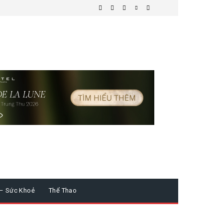
 – Sức Khoẻ
Thể Thao