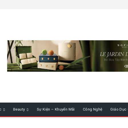
c
Beauty
Sự Kiện – Khuyến Mãi
Công Nghệ
Giáo Dục