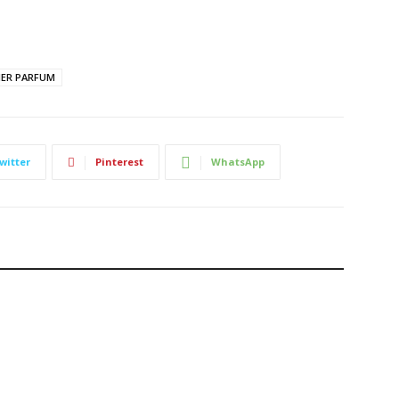
IER PARFUM
witter
Pinterest
WhatsApp