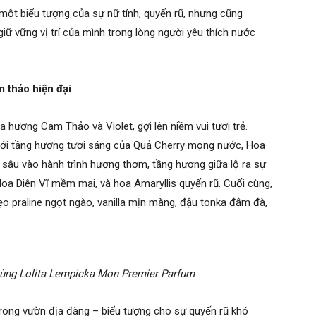
 một biểu tượng của sự nữ tính, quyến rũ, nhưng cũng
ữ vững vị trí của mình trong lòng người yêu thích nước
m thảo hiện đại
hương Cam Thảo và Violet, gợi lên niềm vui tươi trẻ.
ới tầng hương tươi sáng của Quả Cherry mọng nước, Hoa
 sâu vào hành trình hương thơm, tầng hương giữa lộ ra sự
Hoa Diên Vĩ mềm mại, và hoa Amaryllis quyến rũ. Cuối cùng,
ẹo praline ngọt ngào, vanilla mịn màng, đậu tonka đậm đà,
cùng Lolita Lempicka Mon Premier Parfum
trong vườn địa đàng – biểu tượng cho sự quyến rũ khó