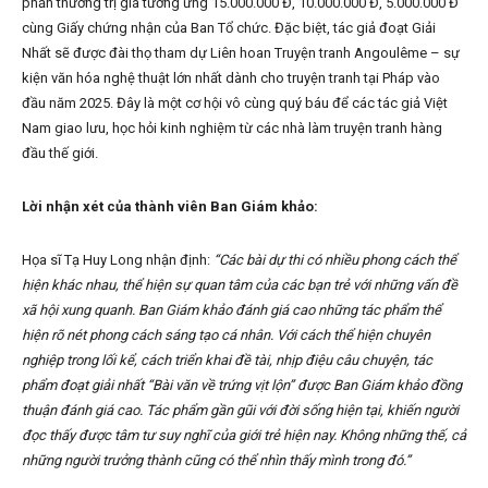
phần thưởng trị giá tương ứng 15.000.000 Đ, 10.000.000 Đ, 5.000.000 Đ
cùng Giấy chứng nhận của Ban Tổ chức. Đặc biệt, tác giả đoạt Giải
Nhất sẽ được đài thọ tham dự Liên hoan Truyện tranh Angoulême – sự
kiện văn hóa nghệ thuật lớn nhất dành cho truyện tranh tại Pháp vào
đầu năm 2025. Đây là một cơ hội vô cùng quý báu để các tác giả Việt
Nam giao lưu, học hỏi kinh nghiệm từ các nhà làm truyện tranh hàng
đầu thế giới.
Lời nhận xét của thành viên Ban Giám khảo:
Họa sĩ Tạ Huy Long nhận định:
“Các bài dự thi có nhiều phong cách thể
hiện khác nhau, thể hiện sự quan tâm của các bạn trẻ với những vấn đề
xã hội xung quanh. Ban Giám khảo đánh giá cao những tác phẩm thể
hiện rõ nét phong cách sáng tạo cá nhân. Với cách thể hiện chuyên
nghiệp trong lối kể, cách triển khai đề tài, nhịp điệu câu chuyện, tác
phẩm đoạt giải nhất “Bài văn về trứng vịt lộn” được Ban Giám khảo đồng
thuận đánh giá cao. Tác phẩm gần gũi với đời sống hiện tại, khiến người
đọc thấy được tâm tư suy nghĩ của giới trẻ hiện nay. Không những thế, cả
những người trưởng thành cũng có thể nhìn thấy mình trong đó.”