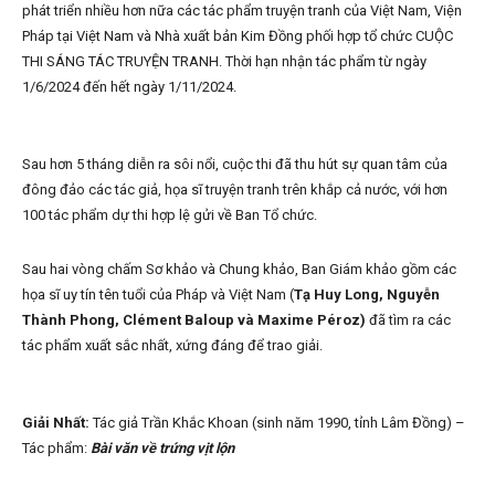
phát triển nhiều hơn nữa các tác phẩm truyện tranh của Việt Nam, Viện
Pháp tại Việt Nam và Nhà xuất bản Kim Đồng phối hợp tổ chức CUỘC
THI SÁNG TÁC TRUYỆN TRANH. Thời hạn nhận tác phẩm từ ngày
1/6/2024 đến hết ngày 1/11/2024.
Sau hơn 5 tháng diễn ra sôi nổi, cuộc thi đã thu hút sự quan tâm của
đông đảo các tác giả, họa sĩ truyện tranh trên khắp cả nước, với hơn
100 tác phẩm dự thi hợp lệ gửi về Ban Tổ chức.
Sau hai vòng chấm Sơ khảo và Chung khảo, Ban Giám khảo gồm các
họa sĩ uy tín tên tuổi của Pháp và Việt Nam (
Tạ Huy Long, Nguyễn
Thành Phong, Clément Baloup và Maxime Péroz)
đã tìm ra các
tác phẩm xuất sắc nhất, xứng đáng để trao giải.
Giải Nhất:
Tác giả Trần Khắc Khoan (sinh năm 1990, tỉnh Lâm Đồng) –
Tác phẩm:
Bài văn về trứng vịt lộn