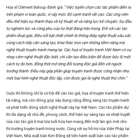
Họa sĩ Clément Baloup đánh giá: “
Việc tuyển chọn các tác phẩm diễn ra
trên phạm vi toàn quốc, vì vậy mức độ cạnh tranh rất cao. Các ứng viên
đều thể hiện sự thành thạo về kỹ thuật vẽ và năng lực kể chuyện. Sự đầu
tư nghiêm túc và công phu của họ thật đáng trân trọng. Đối với các tác
phẩm đoạt giải, điều nổi bật nhất chính là thông điệp nghệ thuật sâu sắc
cùng cách tiếp cận sáng tạo, khai thác trọn vẹn những tiềm năng mà
nghệ thuật truyện tranh mang lại. Các họa sĩ truyện tranh Việt Nam có sự
nhạy cảm nghệ thuật đặc biệt, chỉ cần tạo điều kiện để được bộc lộ một
cách tự do hơn, đồng thời mở rộng đối tượng độc giả đến với người
trưởng thành. Điều này góp phần giúp truyện tranh được công nhận như
một loại hình nghệ thuật độc lập, còn được gọi là nghệ thuật thứ chín.”
Cuộc thi không chỉ là cơ hội để các tác giả, họa sĩ truyện tranh thể hiện
tài năng, mà còn đóng góp xây dựng cộng đồng sáng tác truyện tranh
và phát triển dòng sách nghệ thuật này tại Việt Nam. Các tác phẩm dự
thi đa dạng về chủ đề, phong cách, thể hiện sự sáng tạo và nhiệt huyết
của các tác giả ở mọi lứa tuổi hứa hẹn mang đến một làn gió mới cho
thị trường truyện tranh trong nước. Cùng với sự hỗ trợ của Viện Pháp tại
Việt Nam, Nhà xuất bản Kim Đồng sẽ tiến hành xuất bản các tác phẩm