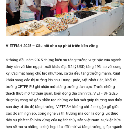
VIETFISH 2025 – Cầu nối cho sự phát triển bền vững
6 tháng đầu năm 2025 chứng kiến sự tăng trưởng vượt bậc của ngành
thủy sản với kim ngạch xuất khẩu đạt 5,2 tỷ USD, tăng 19% so với cùng
kỳ. Các mặt hàng chủ lực như tôm, cá tra đều tăng trưởng mạnh. Xuất
khẩu sang các thị trường lớn như Trung Quốc, Mỹ, Nhật Bản, khối thị
trường CPTPP, EU ghi nhận mức tăng trưởng tích cực. Trước những
thách thức mới từ thuế quan, biến động địa chính trị…VIETFISH 2025
được kỳ vọng sẽ góp phần tạo những cơ hội mới giúp thương mại thủy
sản duy trì tốc độ tăng trưởng. VIETFISH không chỉ là nơi gặp gỡ giữa
các doanh nghiệp, công nghệ và thị trường mà còn là động lực thúc
đẩy sự phát triển bền vững của ngành thủy sản Việt Nam. Sự kiện hứa
hẹn sẽ mở ra những cơ hội hợp tác, đổi mới và tăng trưởng, giúp ngành