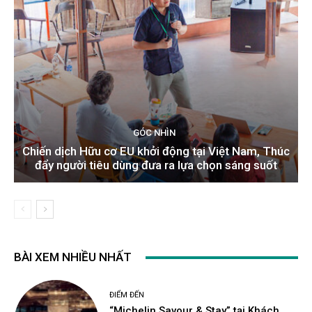
GÓC NHÌN
Chiến dịch Hữu cơ EU khởi động tại Việt Nam, Thúc
đẩy người tiêu dùng đưa ra lựa chọn sáng suốt
BÀI XEM NHIỀU NHẤT
ĐIỂM ĐẾN
“Michelin Savour & Stay” tại Khách