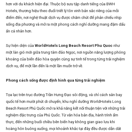
hơn với du khách hiện đại. Thuộc bộ sưu tập danh tiếng của BWH
Hotels, thương hiệu theo đuổi triết lý tôn vinh bản sắc riêng của mỗi
điểm đến, nơi nghệ thuật dịch vụ được chăm chút để phản chiếu nhịp
sống địa phương và mở ra một phong cách nghỉ dưỡng mang đậm dấu
ấn cá nhân hơn.
Sự hiện diện của
WorldHotels Long Beach Resort Phu Quoc
như
một làn gió mới giữa trung tâm đảo Ngọc, nơi nguồn năng lượng phóng
khoáng của biển đảo hòa quyện cùng sự tinh tế trong từng trải nghiệm
dịch vụ, để một lần đến là một lần muốn trở về.
Phong cách sống được định hình qua từng trải nghiệm
Tọa lạc trên trục đường Trần Hưng Đạo sôi động, và chỉ cách sân bay
quốc tế hơn mười phút di chuyển, khu nghỉ dưỡng WorldHotels Long
Beach Resort Phú Quốc mở ra khả năng kết nối thuận tiện với những trải
nghiệm đặc trưng của Phú Quốc. Từ văn hóa bản địa, hành trình ẩm
thực, đến những buổi chiều bên biển hay không gian giao lưu khi
hoàng hôn buông xuống, mọi khoảnh khắc tại đây đều được dẫn dắt