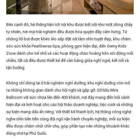
Bên cạnh đó, hệ thống tiện ích nội khu được kết nối như một dòng chảy
tự nhiên, nơi mọi trải nghiệm đều được hòa quyện đầy cảm hứng. Từ
những hồ bơi được khéo léo sắp đặt với tầm nhìn tuyệt đẹp, khu chăm
sóc sức khỏe PearlSense Spa, phòng gym hiện đại, đến Gemy Kids
Zone dành cho trẻ nhỏ và các hoạt động chào hoàng hôn sôi động mỗi
chiều, tất cả đều được thiết kế để cân bằng giữa nghỉ ngơi, kết nối và
tận hưởng.
Không chỉ dừng lại ở trải nghiệm nghỉ dưỡng, khu nghỉ dưỡng còn mở
ra những không gian dành cho hội nghị và gặp gỡ. Sở hữu Mira
Ballroom với sức chứa lên đến 400 khách, nơi đây mang đến bối cảnh
hiện đại và linh hoạt cho các hội thảo doanh nghiệp, tiệc cưới và những
sự kiện mang dấu ấn riêng. Với thiết kế thanh lịch, hệ thống công nghệ
nghe nhìn tiên tiến cùng đội ngũ vận hành chuyên nghiệp, mỗi sự kiện
đều được chăm chút chỉn chu, góp phần tạo nên những khoảnh khắc
đáng nhớ tại Phú Quốc.