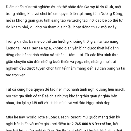
Điểm nhấn của trải nghiệm ấy, có thể nhắc đến
Gemy Kids Club
, một
trong những khu vui chơi trẻ em quy mô lớn tại trung tâm Dương Đông,
mở ra không gian giàu tính sáng tạo và tương tác, nơi các bé có thể tự
do khám phá, vui chơi và tham gia nhiều hoạt động thú vị mỗi ngày.
Trong khi đó, ba mẹ có thể tận hưởng khoảng thời gian tái tạo năng
lượng tại
PearlSense Spa
, không gian yên bình được thiết kế dành
riêng cho hành trình chăm sóc thân – tâm – trí. Từ các liệu trình thư
giãn chuyên sâu đến những buổi thiền và yoga nhẹ nhàng, mọi trải
nghiệm đều được tuyển chọn tinh tế nhằm mang đến sự cân bằng và tái
tạo trọn vẹn.
Tất cả cùng hòa quyện để tạo nên một hành trình nghỉ dưỡng liền mạch,
nơi các gia đình có thể sẻ chia những khoảng thời gian ý nghĩa bên
nhau, tìm lại sự kết nối với chính mình và với đảo Ngọc xinh đẹp.
Mùa hè này, WorldHotels Long Beach Resort Phú Quốc mang đến kỳ
nghỉ bên biển với mức giá khởi điểm từ
2.745.000 VNĐ++/đêm
, kết
hợp hài hòa giữa nghỉ dưỡng, ẩm thực và những khoảnh khắc thư thái